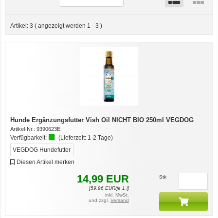
Artikel:
3
( angezeigt werden
1
-
3
)
Hunde Ergänzungsfutter Vish Oil NICHT BIO 250ml VEGDOG
Artikel-Nr.:
9390623E
Verfügbarkeit:
(Lieferzeit:
1-2 Tage
)
VEGDOG Hundefutter
Diesen Artikel merken
14,99
EUR
Stk
[
59,96
EUR/je 1 l]
inkl. MwSt.
und zzgl.
Versand