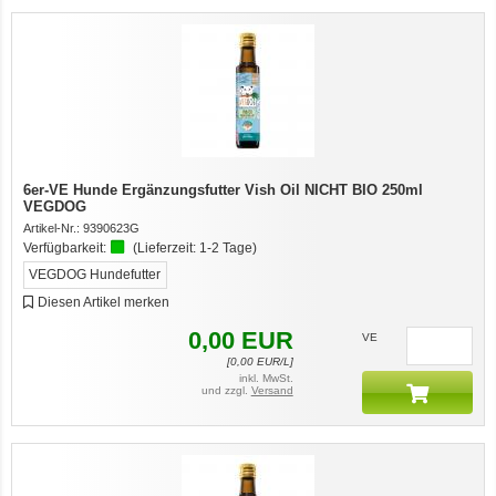
6er-VE Hunde Ergänzungsfutter Vish Oil NICHT BIO 250ml
VEGDOG
Artikel-Nr.:
9390623G
Verfügbarkeit:
(Lieferzeit:
1-2 Tage
)
VEGDOG Hundefutter
Diesen Artikel merken
0,00
EUR
7er-VE Bio Tee Wilde Brennnessel 60g Belt's Bio
VE
[
0,00
EUR/L]
inkl. MwSt.
und zzgl.
Versand