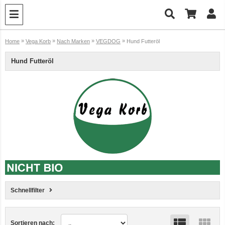
»
»
»
»
Home
Vega Korb
Nach Marken
VEGDOG
Hund Futteröl
Hund Futteröl
Schnellfilter
Sortieren nach: