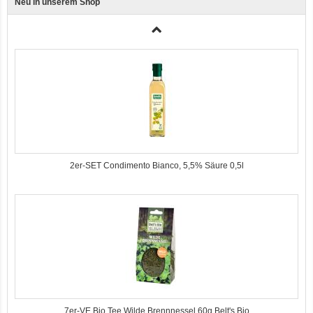
Neu in unserem Shop
3er-SET Bio Sticks Soft (weiche Hundeleckerli) Huhn 150g Dog's Love
2er-SET Condimento Bianco, 5,5% Säure 0,5l
7er-VE Bio Tee Wilde Brennnessel 60g Belt's Bio