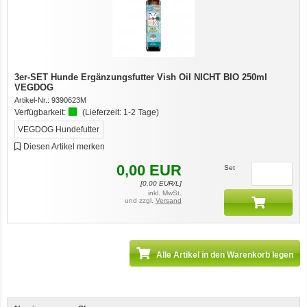
12er-VE Ente, Reis und Karotten 400 g BioPur Bio Hundefutter
3er-SET Hunde Ergänzungsfutter Vish Oil NICHT BIO 250ml
VEGDOG
Artikel-Nr.:
9390623M
Verfügbarkeit:
(Lieferzeit:
1-2 Tage
)
VEGDOG Hundefutter
Diesen Artikel merken
0,00
EUR
Set
[
0,00
EUR/L]
Ente, Reis und Karotten 400g BioPur Bio Hundefutter
inkl. MwSt.
und zzgl.
Versand
Alle Artikel in den Warenkorb legen