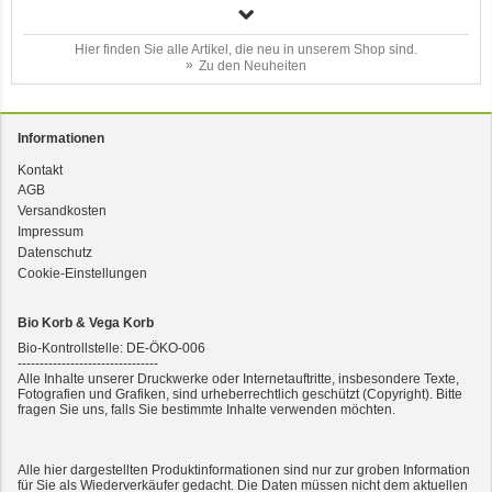
Hier finden Sie alle Artikel, die neu in unserem Shop sind.
Zu den Neuheiten
Informationen
Kontakt
3er-SET Bio Sticks Soft (weiche Hundeleckerli) Huhn 150g Dog's Love
AGB
Versandkosten
Impressum
Datenschutz
Cookie-Einstellungen
Bio Korb & Vega Korb
Bio-Kontrollstelle: DE-ÖKO-006
--------------------------------
Alle Inhalte unserer Druckwerke oder Internetauftritte, insbesondere Texte,
Fotografien und Grafiken, sind urheberrechtlich geschützt (Copyright). Bitte
fragen Sie uns, falls Sie bestimmte Inhalte verwenden möchten.
2er-SET Condimento Bianco, 5,5% Säure 0,5l
Alle hier dargestellten Produktinformationen sind nur zur groben Information
für Sie als Wiederverkäufer gedacht. Die Daten müssen nicht dem aktuellen