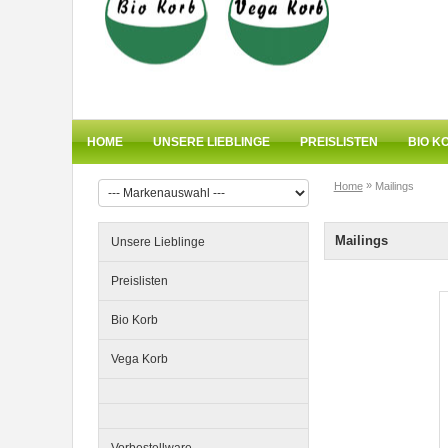
7er-VE Bio Tee Wilde Brennnessel
60g Belt's Bio
HOME
UNSERE LIEBLINGE
PREISLISTEN
BIO K
»
Home
Mailings
Mailings
Unsere Lieblinge
12er-VE Ente, Reis und Karotten
Preislisten
400 g BioPur Bio Hundefutter
Bio Korb
Vega Korb
Vorbestellware