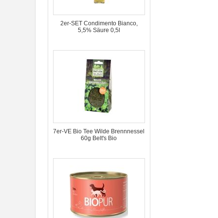
2er-SET Condimento Bianco,
5,5% Säure 0,5l
7er-VE Bio Tee Wilde Brennnessel
60g Belt's Bio