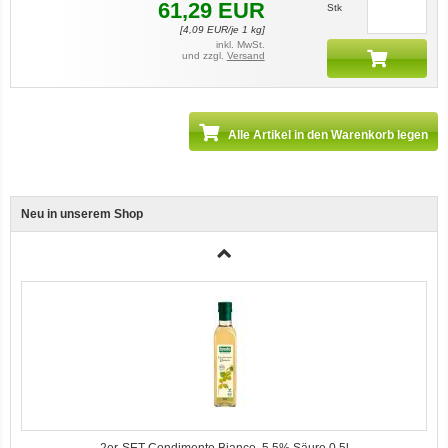
61,29
EUR
Stk
[
4,09
EUR/je 1 kg]
Ente, Reis und Karotten 400g BioPur Bio Hundefutter
inkl. MwSt.
und zzgl.
Versand
Alle Artikel in den Warenkorb legen
Neu in unserem Shop
3er-SET Bio Sticks Soft (weiche Hundeleckerli) Huhn 150g Dog's Love