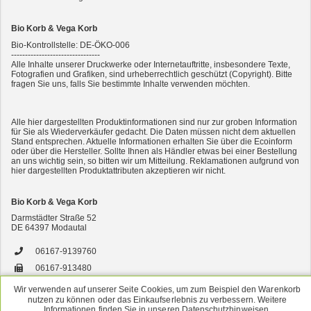
Bio Korb & Vega Korb
Bio-Kontrollstelle: DE-ÖKO-006
--------------------------------
Alle Inhalte unserer Druckwerke oder Internetauftritte, insbesondere Texte,
Fotografien und Grafiken, sind urheberrechtlich geschützt (Copyright). Bitte
fragen Sie uns, falls Sie bestimmte Inhalte verwenden möchten.
2er-SET Condimento Bianco, 5,5% Säure 0,5l
Alle hier dargestellten Produktinformationen sind nur zur groben Information
für Sie als Wiederverkäufer gedacht. Die Daten müssen nicht dem aktuellen
Stand entsprechen. Aktuelle Informationen erhalten Sie über die Ecoinform
oder über die Hersteller. Sollte Ihnen als Händler etwas bei einer Bestellung
an uns wichtig sein, so bitten wir um Mitteilung. Reklamationen aufgrund von
hier dargestellten Produktattributen akzeptieren wir nicht.
Bio Korb & Vega Korb
Darmstädter Straße 52
DE
64397
Modautal
7er-VE Bio Tee Wilde Brennnessel 60g Belt's Bio
06167-9139760
06167-913480
versand@bsbio.de
Wir verwenden auf unserer Seite Cookies, um zum Beispiel den Warenkorb
nutzen zu können oder das Einkaufserlebnis zu verbessern. Weitere
www.bio-korb.de
Informationen finden Sie in unseren Datenschutzhinweisen.