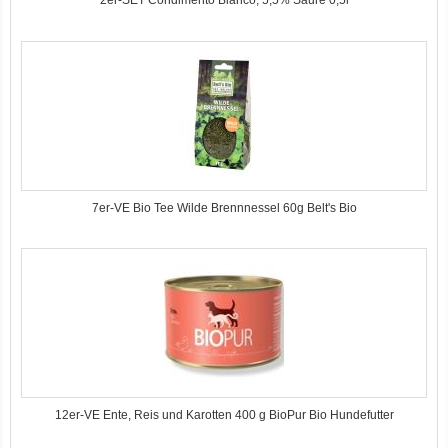
2er-SET Condimento Bianco, 5,5% Säure 0,5l
7er-VE Bio Tee Wilde Brennnessel 60g Belt's Bio
12er-VE Ente, Reis und Karotten 400 g BioPur Bio Hundefutter