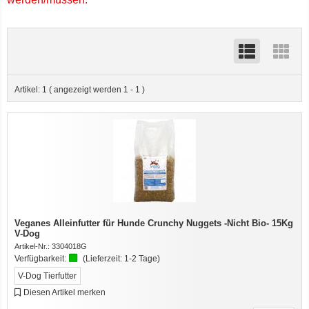
7er-VE Bio Tee Wilde Brennnessel 60g Belt's Bio
Artikel:
1
( angezeigt werden
1
-
1
)
12er-VE Ente, Reis und Karotten 400 g BioPur Bio Hundefutter
Veganes Alleinfutter für Hunde Crunchy Nuggets -Nicht Bio- 15Kg
V-Dog
Artikel-Nr.:
3304018G
Verfügbarkeit:
(Lieferzeit:
1-2 Tage
)
V-Dog Tierfutter
Diesen Artikel merken