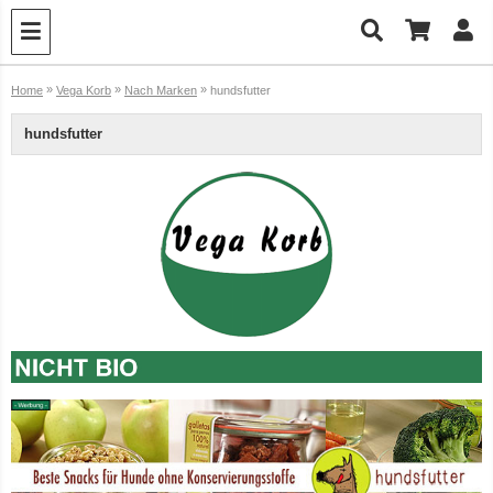
»
»
»
Home
Vega Korb
Nach Marken
hundsfutter
hundsfutter
7er-VE Bio Tee Wilde Brennnessel 60g Belt's Bio