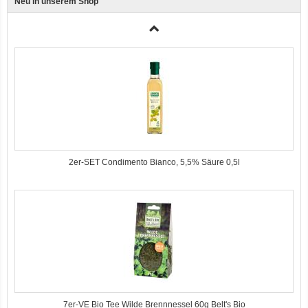
Neu in unserem Shop
3er-SET Bio Sticks Soft (weiche Hundeleckerli) Huhn 150g Dog's Love
2er-SET Condimento Bianco, 5,5% Säure 0,5l
7er-VE Bio Tee Wilde Brennnessel 60g Belt's Bio