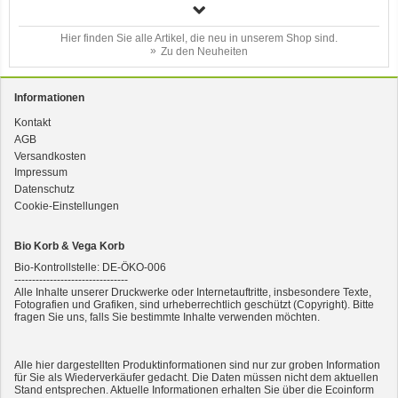
Hier finden Sie alle Artikel, die neu in unserem Shop sind.
Zu den Neuheiten
Informationen
Kontakt
AGB
3er-SET Bio Sticks Soft (weiche Hundeleckerli) Huhn 150g Dog's Love
Versandkosten
Impressum
Datenschutz
Cookie-Einstellungen
Bio Korb & Vega Korb
Bio-Kontrollstelle: DE-ÖKO-006
--------------------------------
Alle Inhalte unserer Druckwerke oder Internetauftritte, insbesondere Texte,
Fotografien und Grafiken, sind urheberrechtlich geschützt (Copyright). Bitte
fragen Sie uns, falls Sie bestimmte Inhalte verwenden möchten.
2er-SET Condimento Bianco, 5,5% Säure 0,5l
Alle hier dargestellten Produktinformationen sind nur zur groben Information
für Sie als Wiederverkäufer gedacht. Die Daten müssen nicht dem aktuellen
Stand entsprechen. Aktuelle Informationen erhalten Sie über die Ecoinform