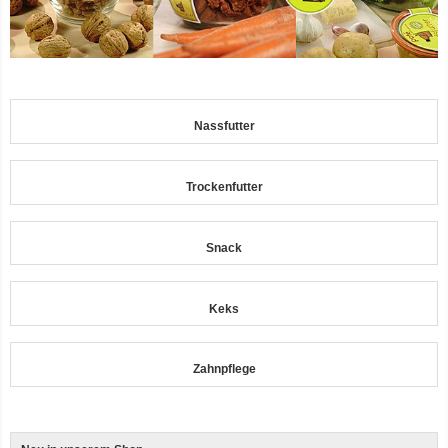
12er-VE Ente, Reis und Karotten 400 g BioPur Bio Hundefutter
Nassfutter
Trockenfutter
Snack
Ente, Reis und Karotten 400g BioPur Bio Hundefutter
Keks
Zahnpflege