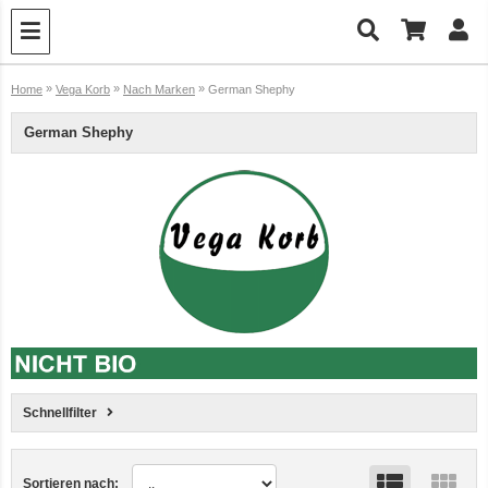
»
»
»
Home
Vega Korb
Nach Marken
German Shephy
German Shephy
Schnellfilter
Sortieren nach: