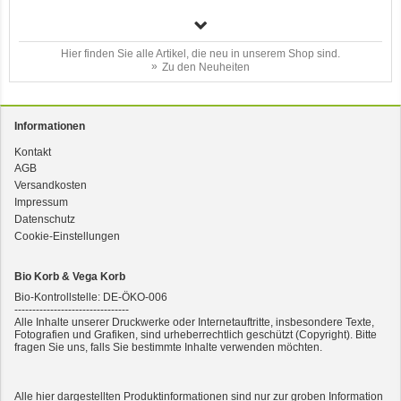
Hier finden Sie alle Artikel, die neu in unserem Shop sind.
Zu den Neuheiten
Informationen
Kontakt
3er-SET Bio Sticks Soft (weiche Hundeleckerli) Huhn 150g Dog's Love
AGB
Versandkosten
Impressum
Datenschutz
Cookie-Einstellungen
Bio Korb & Vega Korb
Bio-Kontrollstelle: DE-ÖKO-006
--------------------------------
Alle Inhalte unserer Druckwerke oder Internetauftritte, insbesondere Texte,
Fotografien und Grafiken, sind urheberrechtlich geschützt (Copyright). Bitte
fragen Sie uns, falls Sie bestimmte Inhalte verwenden möchten.
2er-SET Condimento Bianco, 5,5% Säure 0,5l
Alle hier dargestellten Produktinformationen sind nur zur groben Information