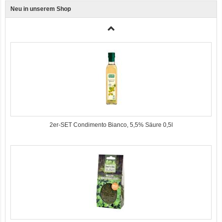
Neu in unserem Shop
3er-SET Bio Sticks Soft (weiche Hundeleckerli) Huhn 150g Dog's Love
2er-SET Condimento Bianco, 5,5% Säure 0,5l