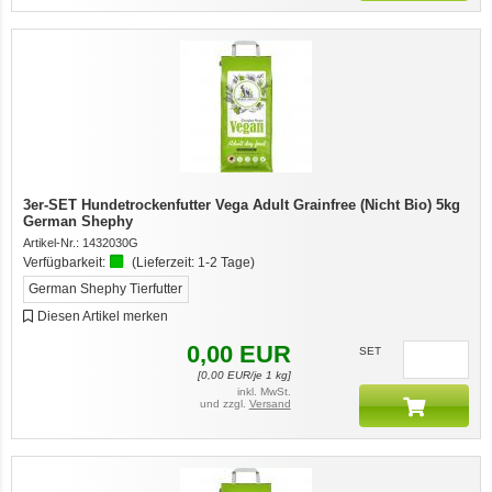
3er-SET Hundetrockenfutter Vega Adult Grainfree (Nicht Bio) 5kg
German Shephy
Artikel-Nr.:
1432030G
Verfügbarkeit:
(Lieferzeit:
1-2 Tage
)
German Shephy Tierfutter
Diesen Artikel merken
0,00
EUR
7er-VE Bio Tee Wilde Brennnessel 60g Belt's Bio
SET
[
0,00
EUR/je 1 kg]
inkl. MwSt.
und zzgl.
Versand