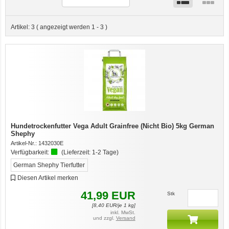
Artikel:
3
( angezeigt werden
1
-
3
)
Hundetrockenfutter Vega Adult Grainfree (Nicht Bio) 5kg German
Shephy
Artikel-Nr.:
1432030E
Verfügbarkeit:
(Lieferzeit:
1-2 Tage
)
German Shephy Tierfutter
Diesen Artikel merken
41,99
EUR
Stk
[
8,40
EUR/je 1 kg]
inkl. MwSt.
und zzgl.
Versand