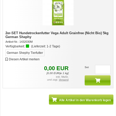
12er-VE Ente, Reis und Karotten 400 g BioPur Bio Hundefutter
2er-SET Hundetrockenfutter Vega Adult Grainfree (Nicht Bio) 5kg
German Shephy
Artikel-Nr.:
1432030M
Verfügbarkeit:
(Lieferzeit:
1-2 Tage
)
German Shephy Tierfutter
Diesen Artikel merken
0,00
EUR
Set
[
0,00
EUR/je 1 kg]
Ente, Reis und Karotten 400g BioPur Bio Hundefutter
inkl. MwSt.
und zzgl.
Versand
Alle Artikel in den Warenkorb legen