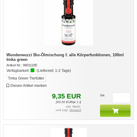
Wunderwuzzi Bio-Ölmischung f. alle Körperfunktionen, 100ml
tinka green
Artikel-Nr.:
9801118E
Verfügbarkeit:
(Lieferzeit:
1-2 Tage
)
Tinka Green Tierfutter
Diesen Artikel merken
9,35
EUR
Stk
[
93,50
EUR/je 1 l]
inkl. MwSt.
und zzgl.
Versand