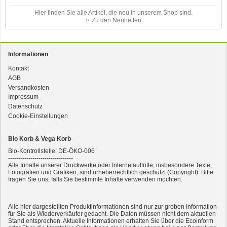
Hier finden Sie alle Artikel, die neu in unserem Shop sind.
Zu den Neuheiten
Informationen
Kontakt
3er-SET Bio Sticks Soft (weiche Hundeleckerli) Huhn 150g Dog's Love
AGB
Versandkosten
Impressum
Datenschutz
Cookie-Einstellungen
Bio Korb & Vega Korb
Bio-Kontrollstelle: DE-ÖKO-006
--------------------------------
Alle Inhalte unserer Druckwerke oder Internetauftritte, insbesondere Texte,
Fotografien und Grafiken, sind urheberrechtlich geschützt (Copyright). Bitte
fragen Sie uns, falls Sie bestimmte Inhalte verwenden möchten.
2er-SET Condimento Bianco, 5,5% Säure 0,5l
Alle hier dargestellten Produktinformationen sind nur zur groben Information
für Sie als Wiederverkäufer gedacht. Die Daten müssen nicht dem aktuellen
Stand entsprechen. Aktuelle Informationen erhalten Sie über die Ecoinform