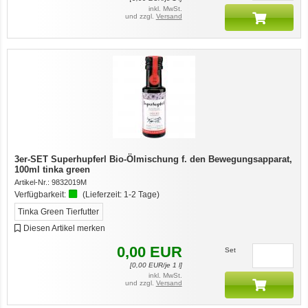
inkl. MwSt.
und zzgl.
Versand
3er-SET Superhupferl Bio-Ölmischung f. den Bewegungsapparat,
100ml tinka green
Artikel-Nr.:
9832019M
Verfügbarkeit:
(Lieferzeit:
1-2 Tage
)
Tinka Green Tierfutter
Diesen Artikel merken
0,00
EUR
Set
[
0,00
EUR/je 1 l]
inkl. MwSt.
und zzgl.
Versand