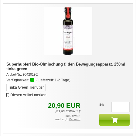
Superhupferl Bio-Ölmischung f. den Bewegungsapparat, 250ml
tinka green
Artikel-Nr.:
9842019E
Verfügbarkeit:
(Lieferzeit:
1-2 Tage
)
Tinka Green Tierfutter
Diesen Artikel merken
20,90
EUR
Stk
[
83,60
EUR/je 1 l]
inkl. MwSt.
und zzgl.
Versand