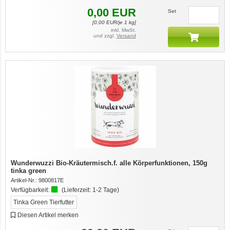
0,00
EUR
Set
[
0,00
EUR/je 1 kg]
inkl. MwSt.
und zzgl.
Versand
Wunderwuzzi Bio-Kräutermisch.f. alle Körperfunktionen, 150g
tinka green
Artikel-Nr.:
9800817E
Verfügbarkeit:
(Lieferzeit:
1-2 Tage
)
Tinka Green Tierfutter
Diesen Artikel merken