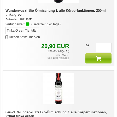
Wunderwuzzi Bio-Ölmischung f. alle Körperfunktionen, 250ml
tinka green
Artikel-Nr.:
9821118E
Verfügbarkeit:
(Lieferzeit:
1-2 Tage
)
Tinka Green Tierfutter
Diesen Artikel merken
20,90
EUR
Stk
[
83,60
EUR/je 1 l]
inkl. MwSt.
und zzgl.
Versand
6er-VE Wunderwuzzi Bio-Ölmischung f. alle Körperfunktionen,
250ml tinka green