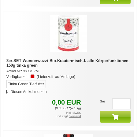
3er-SET Wunderwuzzi Bio-Kräutermisch.f. alle Körperfunktionen,
150g tinka green
Artikel-Nr.:
9800817M
Verfügbarkeit:
(Lieferzeit:
auf Anfrage
)
Tinka Green Tierfutter
Diesen Artikel merken
0,00
EUR
Set
[
0,00
EUR/je 1 kg]
inkl. MwSt.
und zzgl.
Versand