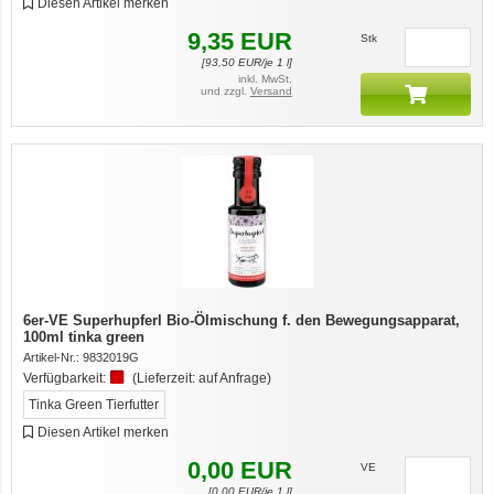
Diesen Artikel merken
9,35
EUR
Stk
[
93,50
EUR/je 1 l]
inkl. MwSt.
und zzgl.
Versand
6er-VE Superhupferl Bio-Ölmischung f. den Bewegungsapparat,
100ml tinka green
Artikel-Nr.:
9832019G
Verfügbarkeit:
(Lieferzeit:
auf Anfrage
)
Tinka Green Tierfutter
Diesen Artikel merken
0,00
EUR
VE
[
0,00
EUR/je 1 l]