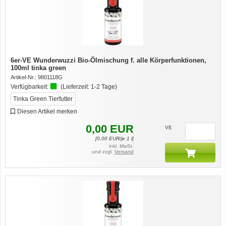
6er-VE Wunderwuzzi Bio-Ölmischung f. alle Körperfunktionen,
100ml tinka green
Artikel-Nr.:
9801118G
Verfügbarkeit:
(Lieferzeit:
1-2 Tage
)
Tinka Green Tierfutter
Diesen Artikel merken
0,00
EUR
VE
[
0,00
EUR/je 1 l]
inkl. MwSt.
und zzgl.
Versand