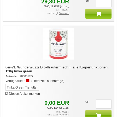
29,30
EUR
Stk
[
195,33
EUR/je 1 kg]
inkl. MwSt.
und zzgl.
Versand
6er-VE Wunderwuzzi Bio-Kräutermisch.f. alle Körperfunktionen,
150g tinka green
Artikel-Nr.:
9800817G
Verfügbarkeit:
(Lieferzeit:
auf Anfrage
)
Tinka Green Tierfutter
Diesen Artikel merken
0,00
EUR
VE
[
0,00
EUR/je 1 kg]
inkl. MwSt.
und zzgl.
Versand