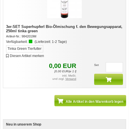
12er-VE Ente, Reis und Karotten 400 g BioPur Bio Hundefutter
3er-SET Superhupferl Bio-Ölmischung f. den Bewegungsapparat,
250ml tinka green
Artikel-Nr.:
9842019M
Verfügbarkeit:
(Lieferzeit:
1-2 Tage
)
Tinka Green Tierfutter
Diesen Artikel merken
0,00
EUR
Set
[
0,00
EUR/je 1 l]
Ente, Reis und Karotten 400g BioPur Bio Hundefutter
inkl. MwSt.
und zzgl.
Versand
Alle Artikel in den Warenkorb legen
Neu in unserem Shop