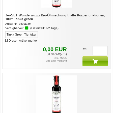
3er-SET Wunderwuzzi Bio-Ölmischung f. alle Körperfunktionen,
100ml tinka green
Artikel-Nr.:
9801118M
Verfügbarkeit:
(Lieferzeit:
1-2 Tage
)
Tinka Green Tierfutter
Diesen Artikel merken
0,00
EUR
Set
[
0,00
EUR/je 1 l]
inkl. MwSt.
und zzgl.
Versand