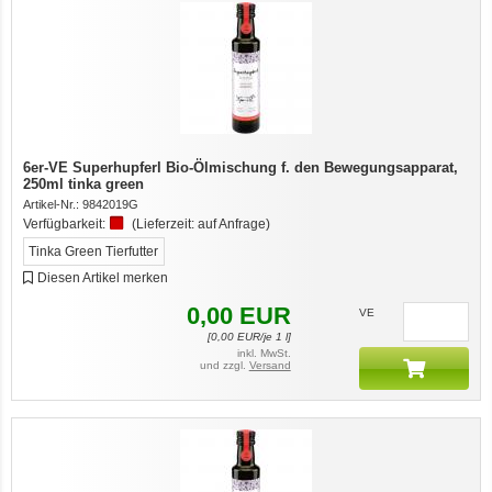
6er-VE Superhupferl Bio-Ölmischung f. den Bewegungsapparat,
250ml tinka green
Artikel-Nr.:
9842019G
Verfügbarkeit:
(Lieferzeit:
auf Anfrage
)
Tinka Green Tierfutter
Diesen Artikel merken
0,00
EUR
7er-VE Bio Tee Wilde Brennnessel 60g Belt's Bio
VE
[
0,00
EUR/je 1 l]
inkl. MwSt.
und zzgl.
Versand