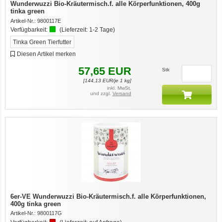
Wunderwuzzi Bio-Kräutermisch.f. alle Körperfunktionen, 400g
tinka green
Artikel-Nr.:
9800117E
Verfügbarkeit:
(Lieferzeit:
1-2 Tage
)
Tinka Green Tierfutter
Diesen Artikel merken
57,65
EUR
Stk
[
144,13
EUR/je 1 kg]
inkl. MwSt.
und zzgl.
Versand
6er-VE Wunderwuzzi Bio-Kräutermisch.f. alle Körperfunktionen,
400g tinka green
Artikel-Nr.:
9800117G