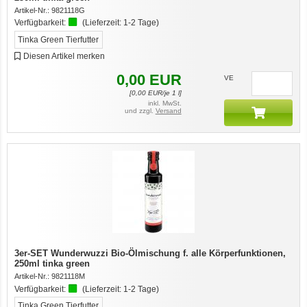
Artikel-Nr.:
9821118G
Verfügbarkeit:
(Lieferzeit:
1-2 Tage
)
Tinka Green Tierfutter
Diesen Artikel merken
0,00
EUR
VE
[
0,00
EUR/je 1 l]
inkl. MwSt.
und zzgl.
Versand
3er-SET Wunderwuzzi Bio-Ölmischung f. alle Körperfunktionen,
250ml tinka green
Artikel-Nr.:
9821118M
Verfügbarkeit:
(Lieferzeit:
1-2 Tage
)
Tinka Green Tierfutter