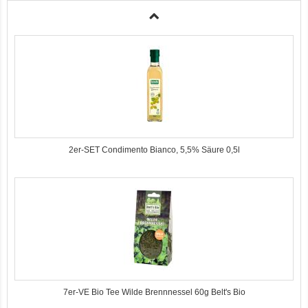
3er-SET Bio Sticks Soft (weiche Hundeleckerli) Huhn 150g Dog's Love
2er-SET Condimento Bianco, 5,5% Säure 0,5l
7er-VE Bio Tee Wilde Brennnessel 60g Belt's Bio