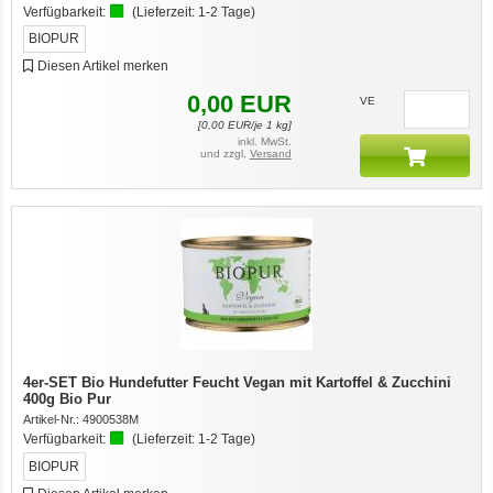
Verfügbarkeit:
(Lieferzeit:
1-2 Tage
)
BIOPUR
Diesen Artikel merken
0,00
EUR
VE
[
0,00
EUR/je 1 kg]
inkl. MwSt.
und zzgl.
Versand
4er-SET Bio Hundefutter Feucht Vegan mit Kartoffel & Zucchini
400g Bio Pur
Artikel-Nr.:
4900538M
Verfügbarkeit:
(Lieferzeit:
1-2 Tage
)
BIOPUR