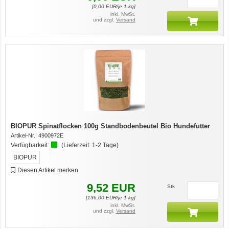
[
0,00
EUR/je 1 kg]
inkl. MwSt.
und zzgl.
Versand
BIOPUR Spinatflocken 100g Standbodenbeutel Bio Hundefutter
Artikel-Nr.:
4900972E
Verfügbarkeit:
(Lieferzeit:
1-2 Tage
)
BIOPUR
Diesen Artikel merken
9,52
EUR
Stk
[
136,00
EUR/je 1 kg]
inkl. MwSt.
und zzgl.
Versand