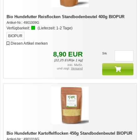
Bio Hundefutter Reisflocken Standbodenbeutel 400g BIOPUR
Artikel-Nr.:
4901009G
Verfügbarkeit:
(Lieferzeit:
1-2 Tage
)
BIOPUR
Diesen Artikel merken
8,90
EUR
Stk
[
22,25
EUR/je 1 kg]
inkl. MwSt.
und zzgl.
Versand
Bio Hundefutter Kartoffelflocken 450g Standbodenbeutel BIOPUR
Artikel-Nr.:
4901016G