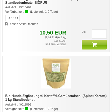
Standbodenbeutel BIOPUR
Artikel-Nr.:
4901849G
Verfügbarkeit:
(Lieferzeit:
1-2 Tage
)
BIOPUR
Diesen Artikel merken
10,50
EUR
Stk
[
8,08
EUR/je 1 kg]
inkl. MwSt.
und zzgl.
Versand
Bio Hunde-Ergänzungsf. Kartoffel-Gemüsemisch. (Spinat/Karotte)
1 kg Standbodenbt
Artikel-Nr.:
4901856G
Verfügbarkeit:
(Lieferzeit:
1-2 Tage
)