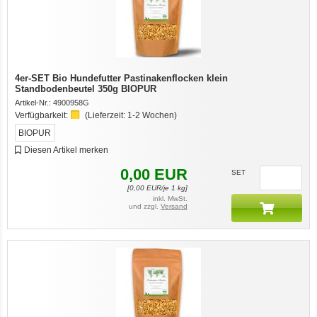
4er-SET Bio Hundefutter Pastinakenflocken klein
Standbodenbeutel 350g BIOPUR
Artikel-Nr.:
4900958G
Verfügbarkeit:
(Lieferzeit:
1-2 Wochen
)
BIOPUR
Diesen Artikel merken
0,00
EUR
SET
[
0,00
EUR/je 1 kg]
inkl. MwSt.
und zzgl.
Versand