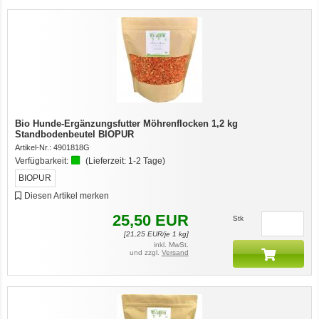
Bio Hunde-Ergänzungsfutter Möhrenflocken 1,2 kg
Standbodenbeutel BIOPUR
Artikel-Nr.:
4901818G
Verfügbarkeit:
(Lieferzeit:
1-2 Tage
)
BIOPUR
Diesen Artikel merken
25,50
EUR
Stk
[
21,25
EUR/je 1 kg]
inkl. MwSt.
und zzgl.
Versand