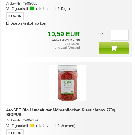
Artikel-Nr.:
4900965E
Verfügbarkeit:
(Lieferzeit:
1-2 Tage
)
BIOPUR
Diesen Artikel merken
10,59
EUR
Stk
[
23,53
EUR/je 1 kg]
inkl. MwSt.
und zzgl.
Versand
4er-SET Bio Hundefutter Möhrenflocken Klarsichtbox 270g
BIOPUR
Artikel-Nr.:
4900965G
Verfügbarkeit:
(Lieferzeit:
1-2 Wochen
)
BIOPUR