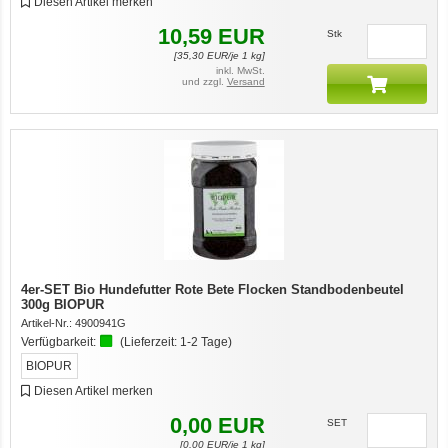
Diesen Artikel merken
10,59
EUR
Stk
[
35,30
EUR/je 1 kg]
inkl. MwSt.
und zzgl.
Versand
4er-SET Bio Hundefutter Rote Bete Flocken Standbodenbeutel
300g BIOPUR
Artikel-Nr.:
4900941G
Verfügbarkeit:
(Lieferzeit:
1-2 Tage
)
BIOPUR
Diesen Artikel merken
0,00
EUR
SET
[
0,00
EUR/je 1 kg]