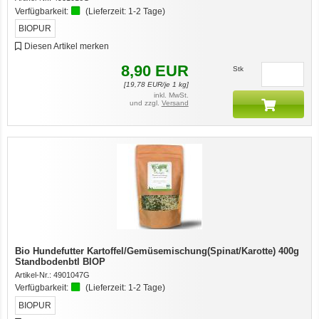
Verfügbarkeit:
(Lieferzeit:
1-2 Tage
)
BIOPUR
Diesen Artikel merken
8,90
EUR
Stk
[
19,78
EUR/je 1 kg]
inkl. MwSt.
und zzgl.
Versand
Bio Hundefutter Kartoffel/Gemüsemischung(Spinat/Karotte) 400g
Standbodenbtl BIOP
Artikel-Nr.:
4901047G
Verfügbarkeit:
(Lieferzeit:
1-2 Tage
)
BIOPUR