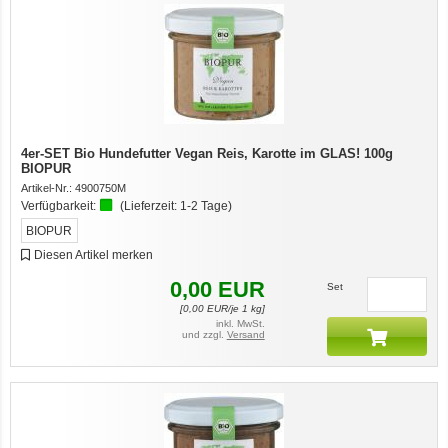
4er-SET Bio Hundefutter Vegan Reis, Karotte im GLAS! 100g
BIOPUR
Artikel-Nr.:
4900750M
Verfügbarkeit:
(Lieferzeit:
1-2 Tage
)
BIOPUR
Diesen Artikel merken
0,00
EUR
Set
[
0,00
EUR/je 1 kg]
inkl. MwSt.
und zzgl.
Versand