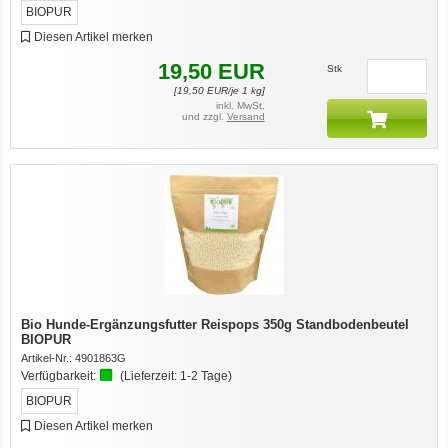
BIOPUR
Diesen Artikel merken
19,50
EUR
Stk
[
19,50
EUR/je 1 kg]
inkl. MwSt.
und zzgl.
Versand
Bio Hunde-Ergänzungsfutter Reispops 350g Standbodenbeutel
BIOPUR
Artikel-Nr.:
4901863G
Verfügbarkeit:
(Lieferzeit:
1-2 Tage
)
BIOPUR
Diesen Artikel merken