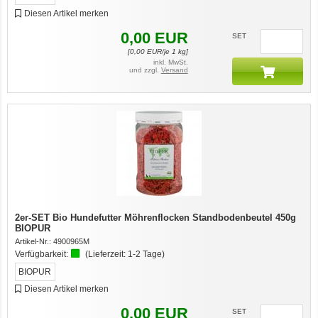
Diesen Artikel merken
0,00
EUR
SET
[
0,00
EUR/je 1 kg]
inkl. MwSt.
und zzgl.
Versand
2er-SET Bio Hundefutter Möhrenflocken Standbodenbeutel 450g
BIOPUR
Artikel-Nr.:
4900965M
Verfügbarkeit:
(Lieferzeit:
1-2 Tage
)
BIOPUR
Diesen Artikel merken
0,00
EUR
SET