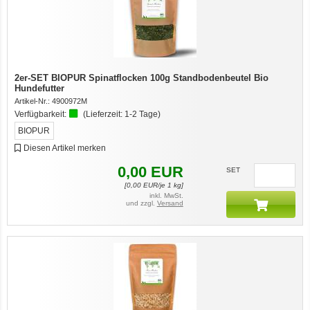
2er-SET BIOPUR Spinatflocken 100g Standbodenbeutel Bio
Hundefutter
Artikel-Nr.:
4900972M
Verfügbarkeit:
(Lieferzeit:
1-2 Tage
)
BIOPUR
Diesen Artikel merken
0,00
EUR
SET
[
0,00
EUR/je 1 kg]
inkl. MwSt.
und zzgl.
Versand