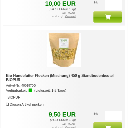
10,00
EUR
Stk
[
28,57
EUR/je 1 kg]
inkl. MwSt.
und zzgl.
Versand
Bio Hundefutter Flocken (Mischung) 450 g Standbodenbeutel
BIOPUR
Artikel-Nr.:
4901870G
Verfügbarkeit:
(Lieferzeit:
1-2 Tage
)
BIOPUR
Diesen Artikel merken
9,50
EUR
Stk
[
21,11
EUR/je 1 kg]
inkl. MwSt.
und zzgl.
Versand