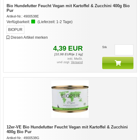
Bio Hundefutter Feucht Vegan mit Kartoffel & Zucchini 400g Bio
Pur
Artikel-Nr.:
4900538E
Verfügbarkeit:
(Lieferzeit:
1-2 Tage
)
BIOPUR
Diesen Artikel merken
4,39
EUR
Stk
[
10,98
EUR/je 1 kg]
inkl. MwSt.
und zzgl.
Versand
12er-VE Bio Hundefutter Feucht Vegan mit Kartoffel & Zucchini
400g Bio Pur
Artikel-Nr.:
4900538G