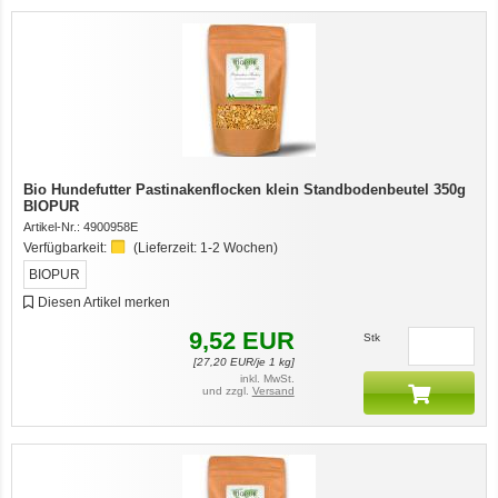
Bio Hundefutter Pastinakenflocken klein Standbodenbeutel 350g
BIOPUR
Artikel-Nr.:
4900958E
Verfügbarkeit:
(Lieferzeit:
1-2 Wochen
)
BIOPUR
Diesen Artikel merken
9,52
EUR
Stk
[
27,20
EUR/je 1 kg]
inkl. MwSt.
und zzgl.
Versand