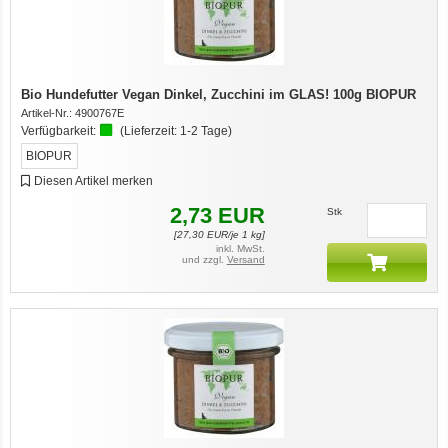
Bio Hundefutter Vegan Dinkel, Zucchini im GLAS! 100g BIOPUR
Artikel-Nr.:
4900767E
Verfügbarkeit:
(Lieferzeit:
1-2 Tage
)
BIOPUR
Diesen Artikel merken
2,73
EUR
Stk
[
27,30
EUR/je 1 kg]
inkl. MwSt.
und zzgl.
Versand