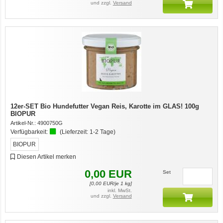
und zzgl.
Versand
12er-SET Bio Hundefutter Vegan Reis, Karotte im GLAS! 100g
BIOPUR
Artikel-Nr.:
4900750G
Verfügbarkeit:
(Lieferzeit:
1-2 Tage
)
BIOPUR
Diesen Artikel merken
0,00
EUR
Set
[
0,00
EUR/je 1 kg]
inkl. MwSt.
und zzgl.
Versand