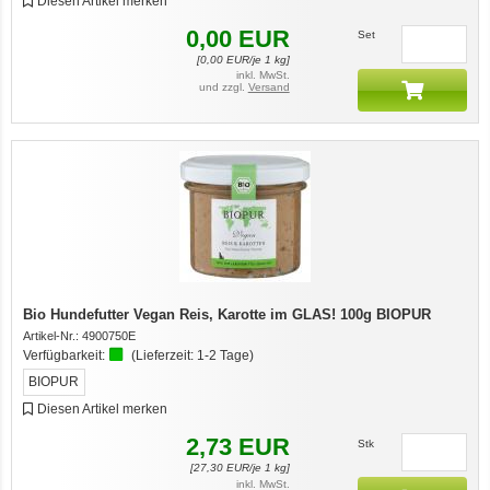
Diesen Artikel merken
0,00
EUR
Set
[
0,00
EUR/je 1 kg]
inkl. MwSt.
und zzgl.
Versand
Bio Hundefutter Vegan Reis, Karotte im GLAS! 100g BIOPUR
Artikel-Nr.:
4900750E
Verfügbarkeit:
(Lieferzeit:
1-2 Tage
)
BIOPUR
Diesen Artikel merken
2,73
EUR
Stk
[
27,30
EUR/je 1 kg]
inkl. MwSt.