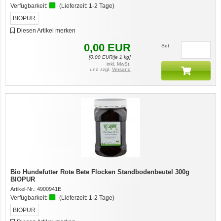
Verfügbarkeit:
(Lieferzeit:
1-2 Tage
)
BIOPUR
Diesen Artikel merken
0,00
EUR
Set
[
0,00
EUR/je 1 kg]
inkl. MwSt.
und zzgl.
Versand
Bio Hundefutter Rote Bete Flocken Standbodenbeutel 300g
BIOPUR
Artikel-Nr.:
4900941E
Verfügbarkeit:
(Lieferzeit:
1-2 Tage
)
BIOPUR