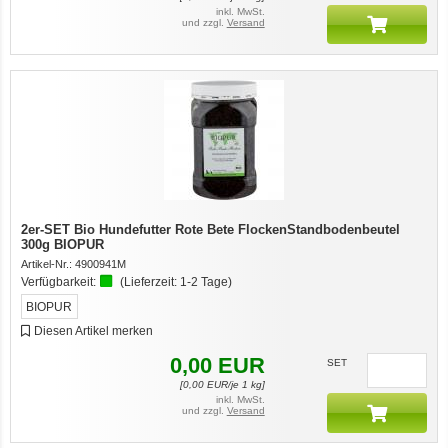
inkl. MwSt.
und zzgl.
Versand
2er-SET Bio Hundefutter Rote Bete FlockenStandbodenbeutel
300g BIOPUR
Artikel-Nr.:
4900941M
Verfügbarkeit:
(Lieferzeit:
1-2 Tage
)
BIOPUR
Diesen Artikel merken
0,00
EUR
SET
[
0,00
EUR/je 1 kg]
inkl. MwSt.
und zzgl.
Versand