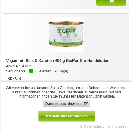
Vegan mit Reis & Karotten 400 g BioPur Bio Hundefutter
Artikel-Nr.:
4910216E
Verfügbarkeit:
(Lieferzeit:
1-2 Tage
)
BIOPUR
Diesen Artikel merken
Wir verwenden auf unserer Seite Cookies, um zum Beispiel den Warenkorb
nutzen zu können oder das Einkaufserlebnis zu verbessern. Weitere
4,39
EUR
Stk
Informationen finden Sie in unseren Datenschutzhinweisen.
[
10,98
EUR/je 1 kg]
Datenschutzhinweise
inkl. MwSt.
und zzgl.
Versand
Ich habe das verstanden
Datenschutz
Impressum