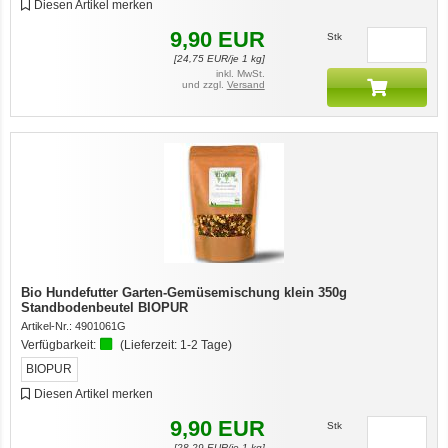
Diesen Artikel merken
9,90
EUR
Stk
[
24,75
EUR/je 1 kg]
inkl. MwSt.
und zzgl.
Versand
Bio Hundefutter Garten-Gemüsemischung klein 350g
Standbodenbeutel BIOPUR
Artikel-Nr.:
4901061G
Verfügbarkeit:
(Lieferzeit:
1-2 Tage
)
BIOPUR
Diesen Artikel merken
9,90
EUR
Stk
[
28,29
EUR/je 1 kg]