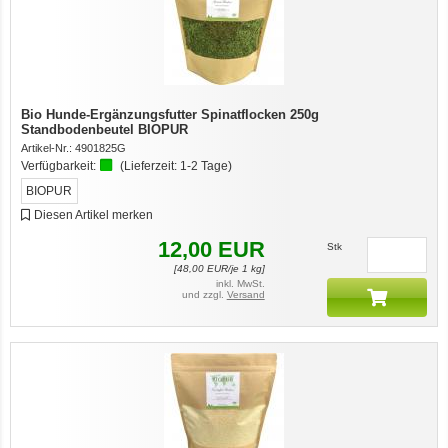
Bio Hunde-Ergänzungsfutter Spinatflocken 250g
Standbodenbeutel BIOPUR
Artikel-Nr.:
4901825G
Verfügbarkeit:
(Lieferzeit:
1-2 Tage
)
BIOPUR
Diesen Artikel merken
12,00
EUR
Stk
[
48,00
EUR/je 1 kg]
inkl. MwSt.
und zzgl.
Versand