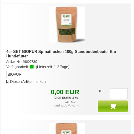
4er-SET BIOPUR Spinatflocken 100g Standbodenbeutel Bio
Hundefutter
Artikel-Nr.:
4900972G
Verfügbarkeit:
(Lieferzeit:
1-2 Tage
)
BIOPUR
Diesen Artikel merken
0,00
EUR
SET
[
0,00
EUR/je 1 kg]
inkl. MwSt.
und zzgl.
Versand