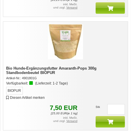
inkl. MwSt.
und zzgl.
Versand
Bio Hunde-Ergänzungsfutter Amaranth-Pops 300g
Standbodenbeutel BIOPUR
Artikel-Nr.:
4901801G
Verfügbarkeit:
(Lieferzeit:
1-2 Tage
)
BIOPUR
Diesen Artikel merken
7,50
EUR
Stk
[
25,00
EUR/je 1 kg]
inkl. MwSt.
und zzgl.
Versand