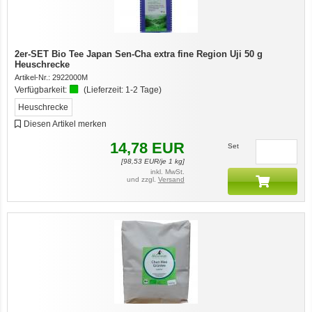
2er-SET Bio Tee Japan Sen-Cha extra fine Region Uji 50 g
Heuschrecke
Artikel-Nr.:
2922000M
Verfügbarkeit:
(Lieferzeit:
1-2 Tage
)
Heuschrecke
Diesen Artikel merken
14,78
EUR
Set
[
98,53
EUR/je 1 kg]
inkl. MwSt.
und zzgl.
Versand