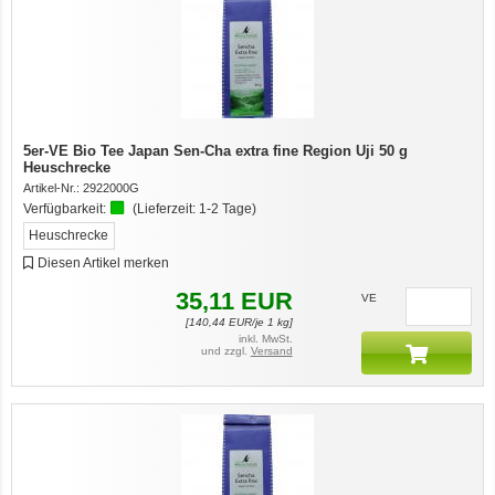
5er-VE Bio Tee Japan Sen-Cha extra fine Region Uji 50 g
Heuschrecke
Artikel-Nr.:
2922000G
Verfügbarkeit:
(Lieferzeit:
1-2 Tage
)
Heuschrecke
Diesen Artikel merken
35,11
EUR
VE
[
140,44
EUR/je 1 kg]
inkl. MwSt.
und zzgl.
Versand