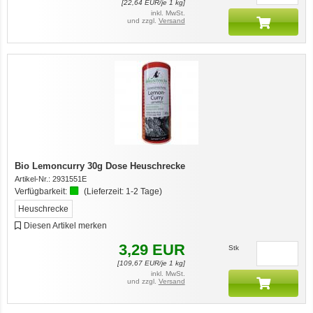
[
22,64
EUR/je 1 kg]
inkl. MwSt.
und zzgl.
Versand
Bio Lemoncurry 30g Dose Heuschrecke
Artikel-Nr.:
2931551E
Verfügbarkeit:
(Lieferzeit:
1-2 Tage
)
Heuschrecke
Diesen Artikel merken
3,29
EUR
Stk
[
109,67
EUR/je 1 kg]
inkl. MwSt.
und zzgl.
Versand