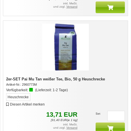
inkl. MwSt.
und zzgl.
Versand
2er-SET Pai Mu Tan weißer Tee, Bio, 50 g Heuschrecke
Artikel-Nr.:
2960773M
Verfügbarkeit:
(Lieferzeit:
1-2 Tage
)
Heuschrecke
Diesen Artikel merken
13,71
EUR
Set
[
91,40
EUR/je 1 kg]
inkl. MwSt.
und zzgl.
Versand