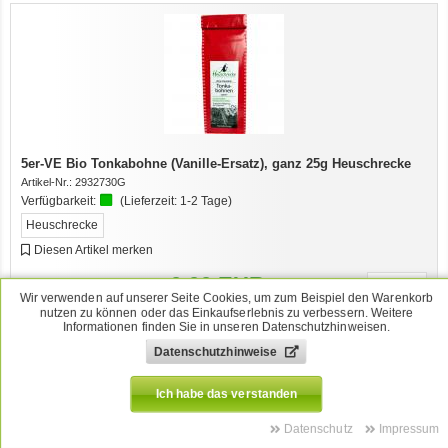
5er-VE Bio Tonkabohne (Vanille-Ersatz), ganz 25g Heuschrecke
Artikel-Nr.:
2932730G
Verfügbarkeit:
(Lieferzeit:
1-2 Tage
)
Heuschrecke
Diesen Artikel merken
0,00
EUR
VE
Wir verwenden auf unserer Seite Cookies, um zum Beispiel den Warenkorb
[
0,00
EUR/je 1 kg]
nutzen zu können oder das Einkaufserlebnis zu verbessern. Weitere
inkl. MwSt.
Informationen finden Sie in unseren Datenschutzhinweisen.
und zzgl.
Versand
Datenschutzhinweise
Ich habe das verstanden
Datenschutz
Impressum