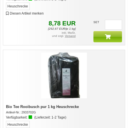
Heuschrecke
Diesen Artikel merken
8,78
EUR
SET
[
292,67
EUR/je 1 kg]
inkl. MwSt.
und zzgl.
Versand
Bio Tee Rooibusch pur 1 kg Heuschrecke
Artikel-Nr.:
2933702G
Verfügbarkeit:
(Lieferzeit:
1-2 Tage
)
Heuschrecke