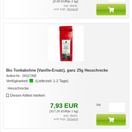
[
0,00
EUR/je 1 kg]
inkl. MwSt.
und zzgl.
Versand
Bio Tonkabohne (Vanille-Ersatz), ganz 25g Heuschrecke
Artikel-Nr.:
2932730E
Verfügbarkeit:
(Lieferzeit:
1-2 Tage
)
Heuschrecke
Diesen Artikel merken
7,93
EUR
Stk
[
317,20
EUR/je 1 kg]
inkl. MwSt.
und zzgl.
Versand