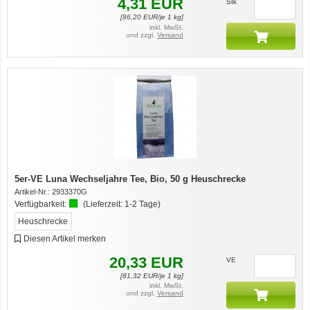
4,31
EUR
Stk
[
86,20
EUR/je 1 kg]
inkl. MwSt.
und zzgl.
Versand
5er-VE Luna Wechseljahre Tee, Bio, 50 g Heuschrecke
Artikel-Nr.:
2933370G
Verfügbarkeit:
(Lieferzeit:
1-2 Tage
)
Heuschrecke
Diesen Artikel merken
20,33
EUR
VE
[
81,32
EUR/je 1 kg]
inkl. MwSt.
und zzgl.
Versand