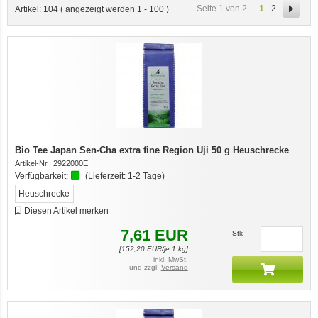
1
2
Seite 1 von 2
Artikel:
104
( angezeigt werden
1
-
100
)
Bio Tee Japan Sen-Cha extra fine Region Uji 50 g Heuschrecke
Artikel-Nr.:
2922000E
Verfügbarkeit:
(Lieferzeit:
1-2 Tage
)
Heuschrecke
Diesen Artikel merken
7,61
EUR
Stk
[
152,20
EUR/je 1 kg]
inkl. MwSt.
und zzgl.
Versand