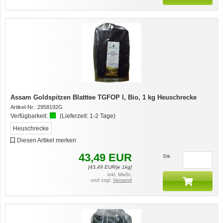
Assam Goldspitzen Blatttee TGFOP I, Bio, 1 kg Heuschrecke
Artikel-Nr.:
2958192G
Verfügbarkeit:
(Lieferzeit:
1-2 Tage
)
Heuschrecke
Diesen Artikel merken
43,49
EUR
Stk
[
43,49
EUR/je 1kg]
inkl. MwSt.
und zzgl.
Versand