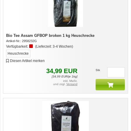
Bio Tee Assam GFBOP broken 1 kg Heuschrecke
Artikel-Nr.:
2958232G
Verfügbarkeit:
(Lieferzeit:
3-4 Wochen
)
Heuschrecke
Diesen Artikel merken
34,99
EUR
Stk
[
34,99
EUR/je 1kg]
inkl. MwSt.
und zzgl.
Versand