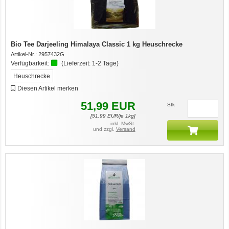
Bio Tee Darjeeling Himalaya Classic 1 kg Heuschrecke
Artikel-Nr.:
2957432G
Verfügbarkeit:
(Lieferzeit:
1-2 Tage
)
Heuschrecke
Diesen Artikel merken
51,99
EUR
Stk
[
51,99
EUR/je 1kg]
inkl. MwSt.
und zzgl.
Versand