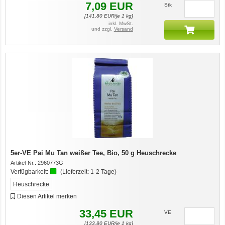
7,09
EUR
Stk
[
141,80
EUR/je 1 kg]
inkl. MwSt.
und zzgl.
Versand
5er-VE Pai Mu Tan weißer Tee, Bio, 50 g Heuschrecke
Artikel-Nr.:
2960773G
Verfügbarkeit:
(Lieferzeit:
1-2 Tage
)
Heuschrecke
Diesen Artikel merken
33,45
EUR
VE
[
133,80
EUR/je 1 kg]