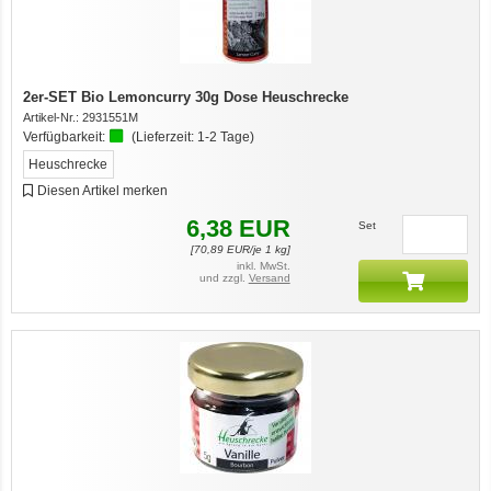
2er-SET Bio Lemoncurry 30g Dose Heuschrecke
Artikel-Nr.:
2931551M
Verfügbarkeit:
(Lieferzeit:
1-2 Tage
)
Heuschrecke
Diesen Artikel merken
6,38
EUR
Set
[
70,89
EUR/je 1 kg]
inkl. MwSt.
und zzgl.
Versand