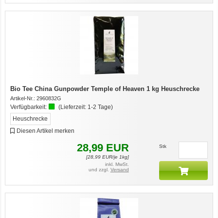
Bio Tee China Gunpowder Temple of Heaven 1 kg Heuschrecke
Artikel-Nr.:
2960832G
Verfügbarkeit:
(Lieferzeit:
1-2 Tage
)
Heuschrecke
Diesen Artikel merken
28,99
EUR
Stk
[
28,99
EUR/je 1kg]
inkl. MwSt.
und zzgl.
Versand