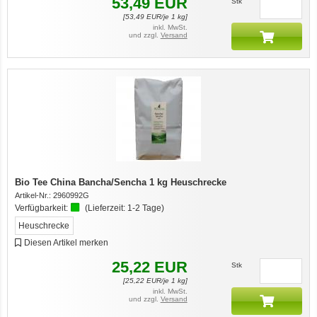
53,49
EUR
Stk
[
53,49
EUR/je 1 kg]
inkl. MwSt.
und zzgl.
Versand
Bio Tee China Bancha/Sencha 1 kg Heuschrecke
Artikel-Nr.:
2960992G
Verfügbarkeit:
(Lieferzeit:
1-2 Tage
)
Heuschrecke
Diesen Artikel merken
25,22
EUR
Stk
[
25,22
EUR/je 1 kg]
inkl. MwSt.
und zzgl.
Versand