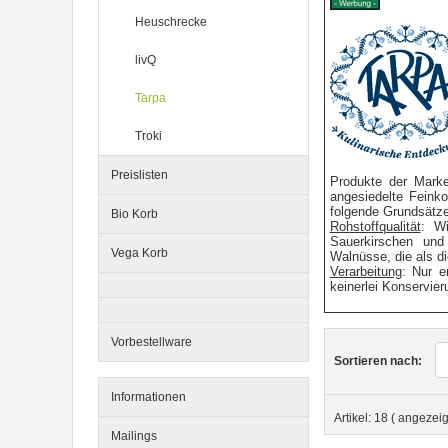
Heuschrecke
12er-VE Ente, Reis und Karotten
livQ
400 g BioPur Bio Hundefutter
Tarpa
Troki
Preislisten
Produkte der Marke
angesiedelte Feinko
folgende Grundsätze
Bio Korb
Rohstoffqualität
: Wi
Sauerkirschen und
Vega Korb
Walnüsse, die als d
Verarbeitung
: Nur e
Ente, Reis und Karotten 400g
keinerlei Konservier
BioPur Bio Hundefutter
Vorbestellware
Sortieren nach:
Informationen
Artikel:
18
( angezei
Mailings