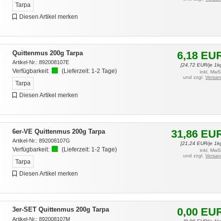
Tarpa
Diesen Artikel merken
Quittenmus 200g Tarpa
6,18
EU
Artikel-Nr.:
892008107E
[
24,72
EUR/je 1k
Verfügbarkeit:
(Lieferzeit:
1-2 Tage
)
inkl. MwS
und zzgl.
Versa
Tarpa
Diesen Artikel merken
6er-VE Quittenmus 200g Tarpa
31,86
EU
Artikel-Nr.:
892008107G
[
21,24
EUR/je 1k
Verfügbarkeit:
(Lieferzeit:
1-2 Tage
)
inkl. MwS
und zzgl.
Versa
Tarpa
Diesen Artikel merken
3er-SET Quittenmus 200g Tarpa
0,00
EU
Artikel-Nr.:
892008107M