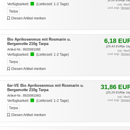
[
0,00
EUR/je 1k
Verfügbarkeit:
(Lieferzeit:
1-2 Tage
)
inkl. MwS
und zzgl.
Versa
Tarpa
Diesen Artikel merken
Bio Aprikosenmus mit Rosmarin u.
6,18
EU
Bergamotte 210g Tarpa
[
29,43
EUR/je 1k
Artikel-Nr.:
892008106E
inkl. MwS
und zzgl.
Versa
Verfügbarkeit:
(Lieferzeit:
1-2 Tage
)
Tarpa
Diesen Artikel merken
6er-VE Bio Aprikosenmus mit Rosmarin u.
31,86
EU
Bergamotte 210g Tarpa
[
25,29
EUR/je 1k
Artikel-Nr.:
892008106G
inkl. MwS
und zzgl.
Versa
Verfügbarkeit:
(Lieferzeit:
1-2 Tage
)
Tarpa
Diesen Artikel merken