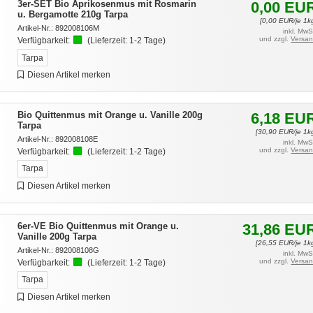
3er-SET Bio Aprikosenmus mit Rosmarin
0,00
EU
u. Bergamotte 210g Tarpa
[
0,00
EUR/je 1k
Artikel-Nr.:
892008106M
inkl. MwS
und zzgl.
Versa
Verfügbarkeit:
(Lieferzeit:
1-2 Tage
)
Tarpa
Diesen Artikel merken
Bio Quittenmus mit Orange u. Vanille 200g
6,18
EU
Tarpa
[
30,90
EUR/je 1k
Artikel-Nr.:
892008108E
inkl. MwS
und zzgl.
Versa
Verfügbarkeit:
(Lieferzeit:
1-2 Tage
)
Tarpa
Diesen Artikel merken
6er-VE Bio Quittenmus mit Orange u.
31,86
EU
Vanille 200g Tarpa
[
26,55
EUR/je 1k
Artikel-Nr.:
892008108G
inkl. MwS
und zzgl.
Versa
Verfügbarkeit:
(Lieferzeit:
1-2 Tage
)
Tarpa
Diesen Artikel merken