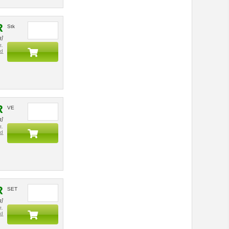
R
Stk
g]
t.
nd
R
VE
g]
t.
nd
R
SET
g]
t.
nd