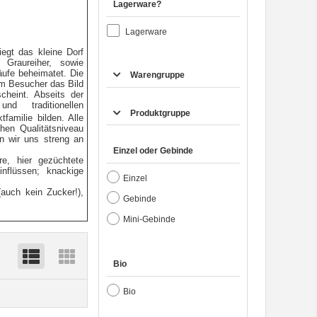
Lagerware?
Lagerware
iegt das kleine Dorf
 Graureiher, sowie
äufe beheimatet. Die
Warengruppe
em Besucher das Bild
cheint. Abseits der
d traditionellen
Produktgruppe
familie bilden. Alle
hen Qualitätsniveau
en wir uns streng an
Einzel oder Gebinde
e, hier gezüchtete
nflüssen; knackige
Einzel
auch kein Zucker!),
Gebinde
Mini-Gebinde
Bio
Bio