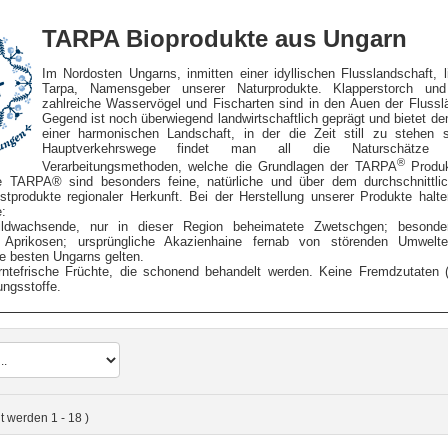
TARPA Bioprodukte aus Ungarn
Im Nordosten Ungarns, inmitten einer idyllischen Flusslandschaft, l
Tarpa, Namensgeber unserer Naturprodukte. Klapperstorch und
zahlreiche Wasservögel und Fischarten sind in den Auen der Flussl
Gegend ist noch überwiegend landwirtschaftlich geprägt und bietet d
einer harmonischen Landschaft, in der die Zeit still zu stehen s
Hauptverkehrswege findet man all die Naturschätze un
®
Verarbeitungsmethoden, welche die Grundlagen der TARPA
Produkt
 TARPA® sind besonders feine, natürliche und über dem durchschnittlic
stprodukte regionaler Herkunft. Bei der Herstellung unserer Produkte halt
:
ldwachsende, nur in dieser Region beheimatete Zwetschgen; besonder
 Aprikosen; ursprüngliche Akazienhaine fernab von störenden Umweltei
ie besten Ungarns gelten.
rntefrische Früchte, die schonend behandelt werden. Keine Fremdzutaten (
ungsstoffe.
gt werden
1
-
18
)