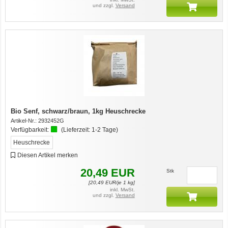
und zzgl.
Versand
Bio Senf, schwarz/braun, 1kg Heuschrecke
Artikel-Nr.:
2932452G
Verfügbarkeit:
(Lieferzeit:
1-2 Tage
)
Heuschrecke
Diesen Artikel merken
20,49
EUR
Stk
[
20,49
EUR/je 1 kg]
inkl. MwSt.
und zzgl.
Versand