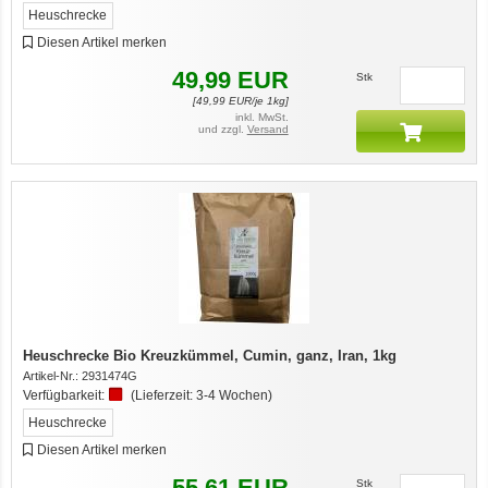
Heuschrecke
Diesen Artikel merken
49,99
EUR
Stk
[
49,99
EUR/je 1kg]
inkl. MwSt.
und zzgl.
Versand
Heuschrecke Bio Kreuzkümmel, Cumin, ganz, Iran, 1kg
Artikel-Nr.:
2931474G
Verfügbarkeit:
(Lieferzeit:
3-4 Wochen
)
Heuschrecke
Diesen Artikel merken
55,61
EUR
Stk