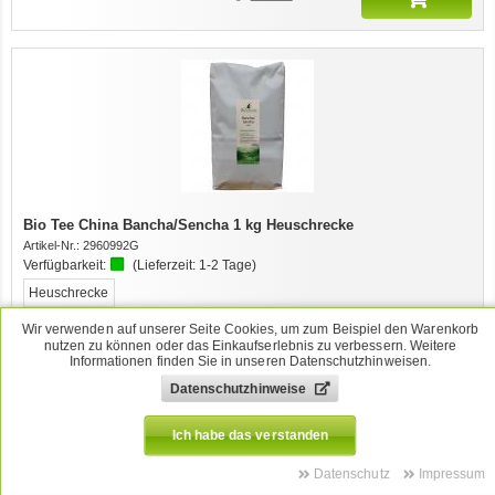
Bio Tee China Bancha/Sencha 1 kg Heuschrecke
Artikel-Nr.:
2960992G
Verfügbarkeit:
(Lieferzeit:
1-2 Tage
)
Heuschrecke
Diesen Artikel merken
Wir verwenden auf unserer Seite Cookies, um zum Beispiel den Warenkorb
nutzen zu können oder das Einkaufserlebnis zu verbessern. Weitere
25,22
EUR
Stk
Informationen finden Sie in unseren Datenschutzhinweisen.
[
25,22
EUR/je 1 kg]
Datenschutzhinweise
inkl. MwSt.
und zzgl.
Versand
Ich habe das verstanden
Datenschutz
Impressum