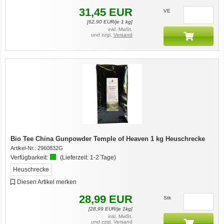
31,45
EUR
VE
[
62,90
EUR/je 1 kg]
inkl. MwSt.
und zzgl.
Versand
Bio Tee China Gunpowder Temple of Heaven 1 kg Heuschrecke
Artikel-Nr.:
2960832G
Verfügbarkeit:
(Lieferzeit:
1-2 Tage
)
Heuschrecke
Diesen Artikel merken
28,99
EUR
Stk
[
28,99
EUR/je 1kg]
inkl. MwSt.
und zzgl.
Versand