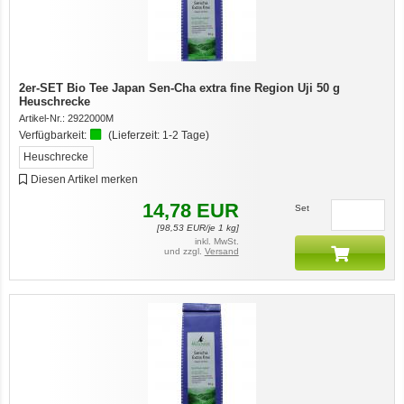
2er-SET Bio Tee Japan Sen-Cha extra fine Region Uji 50 g
Heuschrecke
Artikel-Nr.:
2922000M
Verfügbarkeit:
(Lieferzeit:
1-2 Tage
)
Heuschrecke
Diesen Artikel merken
14,78
EUR
Set
[
98,53
EUR/je 1 kg]
inkl. MwSt.
und zzgl.
Versand