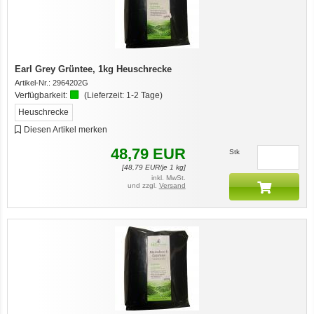
Earl Grey Grüntee, 1kg Heuschrecke
Artikel-Nr.:
2964202G
Verfügbarkeit:
(Lieferzeit:
1-2 Tage
)
Heuschrecke
Diesen Artikel merken
48,79
EUR
Stk
[
48,79
EUR/je 1 kg]
inkl. MwSt.
und zzgl.
Versand