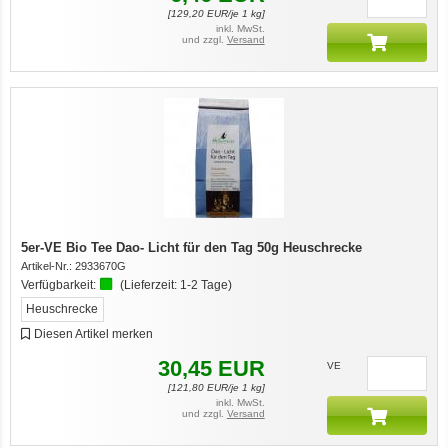
[
129,20
EUR/je 1 kg]
inkl. MwSt.
und zzgl.
Versand
5er-VE Bio Tee Dao- Licht für den Tag 50g Heuschrecke
Artikel-Nr.:
2933670G
Verfügbarkeit:
(Lieferzeit:
1-2 Tage
)
Heuschrecke
Diesen Artikel merken
30,45
EUR
VE
[
121,80
EUR/je 1 kg]
inkl. MwSt.
und zzgl.
Versand