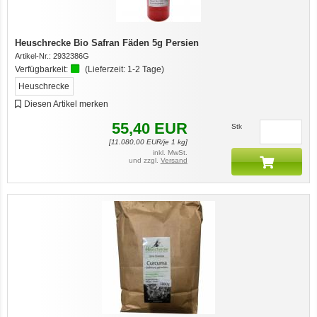
Heuschrecke Bio Safran Fäden 5g Persien
Artikel-Nr.:
2932386G
Verfügbarkeit:
(Lieferzeit:
1-2 Tage
)
Heuschrecke
Diesen Artikel merken
55,40
EUR
Stk
[
11.080,00
EUR/je 1 kg]
inkl. MwSt.
und zzgl.
Versand