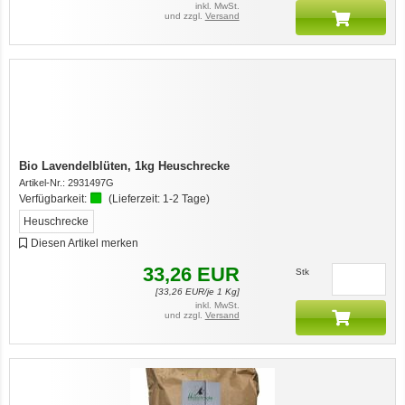
inkl. MwSt.
und zzgl.
Versand
Bio Lavendelblüten, 1kg Heuschrecke
Artikel-Nr.:
2931497G
Verfügbarkeit:
(Lieferzeit:
1-2 Tage
)
Heuschrecke
Diesen Artikel merken
33,26
EUR
Stk
[
33,26
EUR/je 1 Kg]
inkl. MwSt.
und zzgl.
Versand