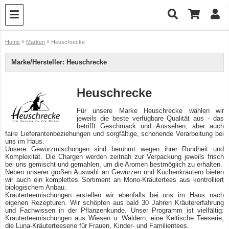
»
»
Home
Marken
Heuschrecke
Marke/Hersteller: Heuschrecke
Heuschrecke
Für unsere Marke Heuschrecke wählen wir
jeweils die beste verfügbare Qualität aus - das
betrifft Geschmack und Aussehen, aber auch
faire Lieferantenbeziehungen und sorgfältige, schonende Verarbeitung bei
uns im Haus.
Unsere Gewürzmischungen sind berühmt wegen ihrer Rundheit und
Komplexität. Die Chargen werden zeitnah zur Verpackung jeweils frisch
bei uns gemischt und gemahlen, um die Aromen bestmöglich zu erhalten.
Neben unserer großen Auswahl an Gewürzen und Küchenkräutern bieten
wir auch ein komplettes Sortiment an Mono-Kräutertees aus kontrolliert
biologischem Anbau.
Kräuterteemischungen erstellen wir ebenfalls bei uns im Haus nach
eigenen Rezepturen. Wir schöpfen aus bald 30 Jahren Kräutererfahrung
und Fachwissen in der Pflanzenkunde. Unser Programm ist vielfältig:
Kräuterteemischungen aus Wiesen u. Wäldern, eine Keltische Teeserie,
die Luna-Kräuterteeserie für Frauen, Kinder- und Familientees.