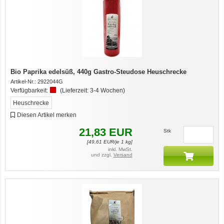
Bio Paprika edelsüß, 440g Gastro-Steudose Heuschrecke
Artikel-Nr.:
2922044G
Verfügbarkeit:
(Lieferzeit:
3-4 Wochen
)
Heuschrecke
Diesen Artikel merken
21,83
EUR
Stk
[
49,61
EUR/je 1 kg]
inkl. MwSt.
und zzgl.
Versand