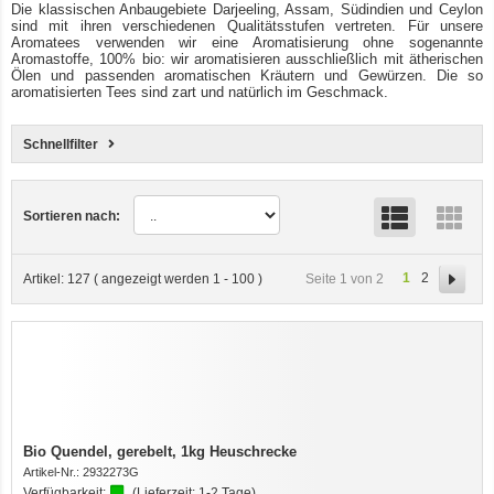
Die klassischen Anbaugebiete Darjeeling, Assam, Südindien und Ceylon
sind mit ihren verschiedenen Qualitätsstufen vertreten. Für unsere
Aromatees verwenden wir eine Aromatisierung ohne sogenannte
Aromastoffe, 100% bio: wir aromatisieren ausschließlich mit ätherischen
Ölen und passenden aromatischen Kräutern und Gewürzen. Die so
aromatisierten Tees sind zart und natürlich im Geschmack.
Schnellfilter
Sortieren nach:
1
2
Seite 1 von 2
Artikel:
127
( angezeigt werden
1
-
100
)
Bio Quendel, gerebelt, 1kg Heuschrecke
Artikel-Nr.:
2932273G
Verfügbarkeit:
(Lieferzeit:
1-2 Tage
)