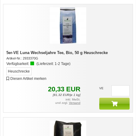
5er-VE Luna Wechseljahre Tee, Bio, 50 g Heuschrecke
Artikel-Nr.:
2933370G
Verfügbarkeit:
(Lieferzeit:
1-2 Tage
)
Heuschrecke
Diesen Artikel merken
20,33
EUR
VE
[
81,32
EUR/je 1 kg]
inkl. MwSt.
und zzgl.
Versand