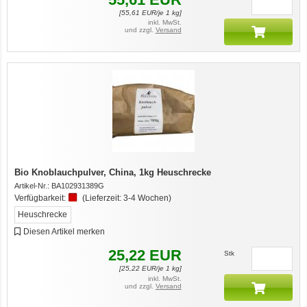
[
55,61
EUR/je 1 kg]
inkl. MwSt.
und zzgl.
Versand
Bio Knoblauchpulver, China, 1kg Heuschrecke
Artikel-Nr.:
BA102931389G
Verfügbarkeit:
(Lieferzeit:
3-4 Wochen
)
Heuschrecke
Diesen Artikel merken
25,22
EUR
Stk
[
25,22
EUR/je 1 kg]
inkl. MwSt.
und zzgl.
Versand