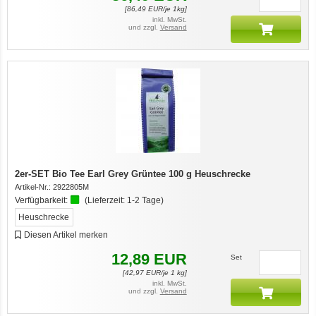
[
86,49
EUR/je 1kg]
inkl. MwSt.
und zzgl.
Versand
2er-SET Bio Tee Earl Grey Grüntee 100 g Heuschrecke
Artikel-Nr.:
2922805M
Verfügbarkeit:
(Lieferzeit:
1-2 Tage
)
Heuschrecke
Diesen Artikel merken
12,89
EUR
Set
[
42,97
EUR/je 1 kg]
inkl. MwSt.
und zzgl.
Versand