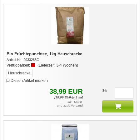
Bio Früchtepunchtee, 1kg Heuschrecke
Artikel-Nr.:
2933266G
Verfügbarkeit:
(Lieferzeit:
3-4 Wochen
)
Heuschrecke
Diesen Artikel merken
38,99
EUR
Stk
[
38,99
EUR/je 1 kg]
inkl. MwSt.
und zzgl.
Versand