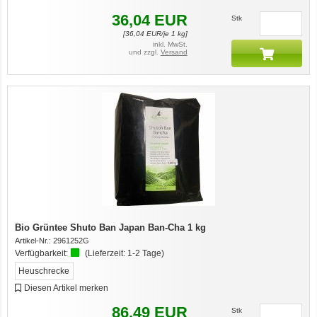
36,04
EUR
Stk
[
36,04
EUR/je 1 kg]
inkl. MwSt.
und zzgl.
Versand
Bio Grüntee Shuto Ban Japan Ban-Cha 1 kg
Artikel-Nr.:
2961252G
Verfügbarkeit:
(Lieferzeit:
1-2 Tage
)
Heuschrecke
Diesen Artikel merken
86,49
EUR
Stk