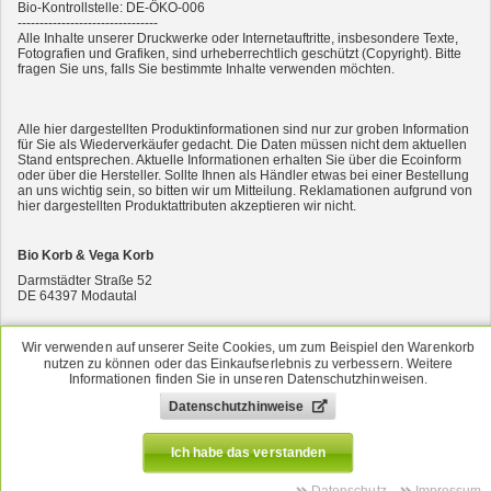
Bio-Kontrollstelle: DE-ÖKO-006
--------------------------------
Alle Inhalte unserer Druckwerke oder Internetauftritte, insbesondere Texte,
Fotografien und Grafiken, sind urheberrechtlich geschützt (Copyright). Bitte
fragen Sie uns, falls Sie bestimmte Inhalte verwenden möchten.
2er-SET Condimento Bianco, 5,5% Säure 0,5l
Alle hier dargestellten Produktinformationen sind nur zur groben Information
für Sie als Wiederverkäufer gedacht. Die Daten müssen nicht dem aktuellen
Stand entsprechen. Aktuelle Informationen erhalten Sie über die Ecoinform
oder über die Hersteller. Sollte Ihnen als Händler etwas bei einer Bestellung
an uns wichtig sein, so bitten wir um Mitteilung. Reklamationen aufgrund von
hier dargestellten Produktattributen akzeptieren wir nicht.
Bio Korb & Vega Korb
Darmstädter Straße 52
DE
64397
Modautal
7er-VE Bio Tee Wilde Brennnessel 60g Belt's Bio
06167-9139760
Wir verwenden auf unserer Seite Cookies, um zum Beispiel den Warenkorb
06167-913480
nutzen zu können oder das Einkaufserlebnis zu verbessern. Weitere
Informationen finden Sie in unseren Datenschutzhinweisen.
versand@bsbio.de
Datenschutzhinweise
www.bio-korb.de
Ich habe das verstanden
Shopsystem & Warenwirtschaft by
e-vendo
Datenschutz
Impressum