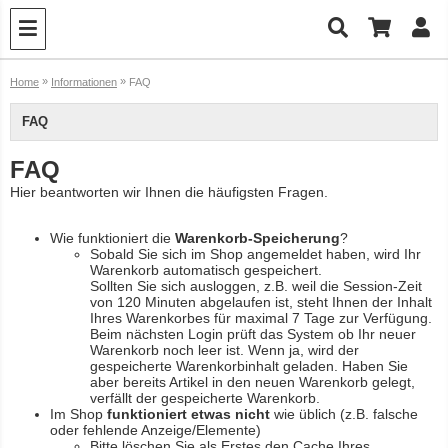
»
»
Home
Informationen
FAQ
FAQ
FAQ
Hier beantworten wir Ihnen die häufigsten Fragen.
Wie funktioniert die
Warenkorb-Speicherung
?
Sobald Sie sich im Shop angemeldet haben, wird Ihr
Warenkorb automatisch gespeichert.
Sollten Sie sich ausloggen, z.B. weil die Session-Zeit
von 120 Minuten abgelaufen ist, steht Ihnen der Inhalt
Ihres Warenkorbes für maximal 7 Tage zur Verfügung.
Beim nächsten Login prüft das System ob Ihr neuer
Warenkorb noch leer ist. Wenn ja, wird der
gespeicherte Warenkorbinhalt geladen. Haben Sie
aber bereits Artikel in den neuen Warenkorb gelegt,
verfällt der gespeicherte Warenkorb.
Im Shop
funktioniert etwas nicht
wie üblich (z.B. falsche
oder fehlende Anzeige/Elemente)
Bitte löschen Sie als Erstes den Cache Ihres