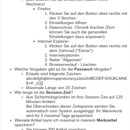
7er-VE Bio Tee Wilde Brennnessel 60g Belt's Bio
Rechners!
Firefox:
Klicken Sie auf den Button oben rechts mit
den 3 Strichen.
Einstellungen öffnen
Datenschutz: Chronik löschen (Dort
können Sie auch die generellen
Einstellungen dazu anpassen)
Internet Explorer:
Klicken Sie auf den Button oben rechts mit
dem Zahnrad ("Extras").
Internetoptionen
Reiter "Allgemein"
12er-VE Ente, Reis und Karotten 400 g BioPur Bio Hundefutter
Browserverlauf - Löschen
Welche Vorgaben gibt es für die
Passwort
-Vergabe?
Erlaubt sind folgende Zeichen:
abcdefghijklmnopqrstuvwxyzäöüßABCDEFGHIJKLM
$+#:,;|()[]
Maximale Länge von 20 Zeichen
Wie lange ist die
Session-Zeit
?
Aus Sicherheitsgründen ist Ihre Session-Zeit auf 120
Minuten limitiert.
Bei Überschreiten dieser Zeitspanne werden Sie
automatisch vom System ausgeloggt. Ihr Warenkorb
wird für 5 maximal Tage gespeichert.
Wieviele Artikel kann ich maximal in meinem
Merkzettel
Ente, Reis und Karotten 400g BioPur Bio Hundefutter
speichern?
Sie können 200 Artikel speichern.