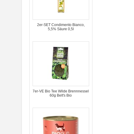
2er-SET Condimento Bianco,
5,5% Säure 0,5l
7er-VE Bio Tee Wilde Brennnessel
60g Belt's Bio