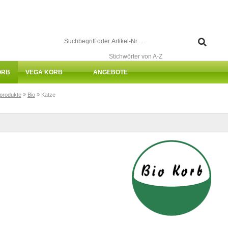
Stichwörter von A-Z
ORB
VEGA KORB
ANGEBOTE
»
»
rprodukte
Bio
Katze