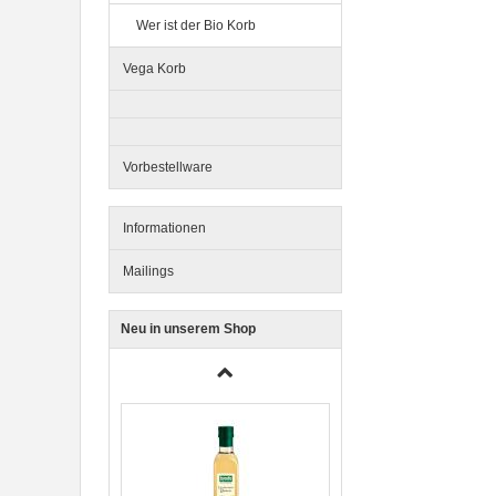
Wer ist der Bio Korb
Vega Korb
Ente, Reis und Karotten 400g
BioPur Bio Hundefutter
Vorbestellware
Informationen
Mailings
Neu in unserem Shop
3er-SET Bio Sticks Soft (weiche
Hundeleckerli) Huhn 150g Dog's
Love