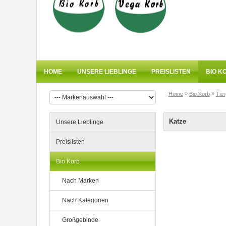
HOME
UNSERE LIEBLINGE
PREISLISTEN
BIO K
»
»
Home
Bio Korb
Tie
Katze
Unsere Lieblinge
Preislisten
Bio Korb
Nach Marken
Nach Kategorien
Großgebinde