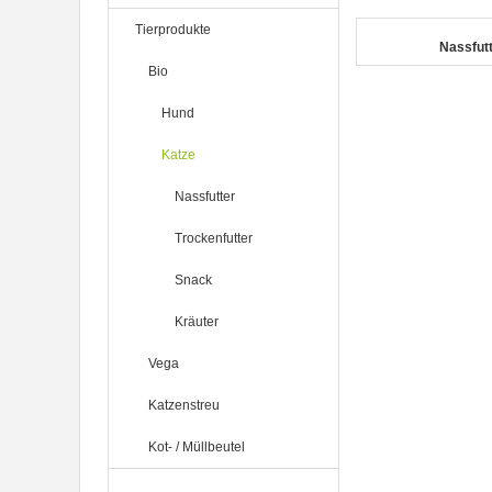
Tierprodukte
Nassfut
Bio
7er-VE Bio Tee Wilde Brennnessel
Hund
60g Belt's Bio
Katze
Nassfutter
Trockenfutter
Snack
Kräuter
12er-VE Ente, Reis und Karotten
400 g BioPur Bio Hundefutter
Vega
Katzenstreu
Kot- / Müllbeutel