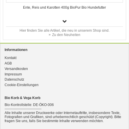
Ente, Reis und Karotten 400g BioPur Bio Hundefutter
Hier finden Sie alle Artikel, die neu in unserem Shop sind.
Zu den Neuheiten
Informationen
Kontakt
AGB
3er-SET Bio Sticks Soft (weiche Hundeleckerli) Huhn 150g Dog's Love
Versandkosten
Impressum
Datenschutz
Cookie-Einstellungen
Bio Korb & Vega Korb
Bio-Kontrollstelle: DE-ÖKO-006
--------------------------------
Alle Inhalte unserer Druckwerke oder Internetauftritte, insbesondere Texte,
Fotografien und Grafiken, sind urheberrechtlich geschützt (Copyright). Bitte
fragen Sie uns, falls Sie bestimmte Inhalte verwenden möchten.
2er-SET Condimento Bianco, 5,5% Säure 0,5l