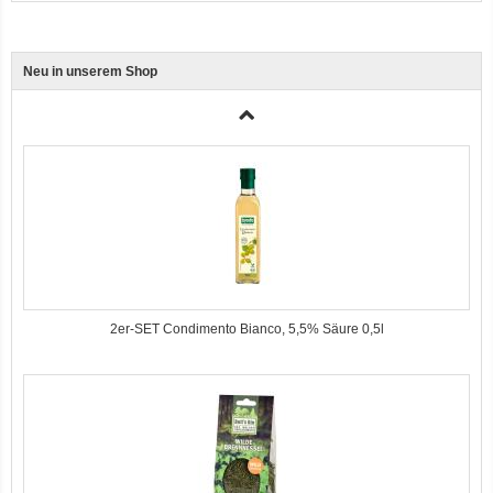
Neu in unserem Shop
3er-SET Bio Sticks Soft (weiche Hundeleckerli) Huhn 150g Dog's Love
2er-SET Condimento Bianco, 5,5% Säure 0,5l