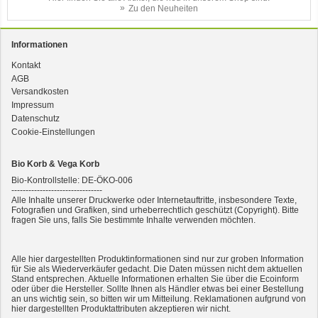
Zu den Neuheiten
Informationen
Kontakt
AGB
3er-SET Bio Sticks Soft (weiche Hundeleckerli) Huhn 150g Dog's Love
Versandkosten
Impressum
Datenschutz
Cookie-Einstellungen
Bio Korb & Vega Korb
Bio-Kontrollstelle: DE-ÖKO-006
--------------------------------
Alle Inhalte unserer Druckwerke oder Internetauftritte, insbesondere Texte,
Fotografien und Grafiken, sind urheberrechtlich geschützt (Copyright). Bitte
fragen Sie uns, falls Sie bestimmte Inhalte verwenden möchten.
2er-SET Condimento Bianco, 5,5% Säure 0,5l
Alle hier dargestellten Produktinformationen sind nur zur groben Information
für Sie als Wiederverkäufer gedacht. Die Daten müssen nicht dem aktuellen
Stand entsprechen. Aktuelle Informationen erhalten Sie über die Ecoinform
oder über die Hersteller. Sollte Ihnen als Händler etwas bei einer Bestellung
an uns wichtig sein, so bitten wir um Mitteilung. Reklamationen aufgrund von
hier dargestellten Produktattributen akzeptieren wir nicht.