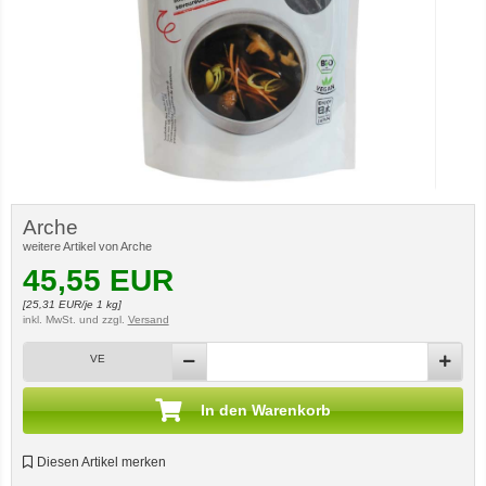
Arche
weitere Artikel von Arche
45,55
EUR
[
25,31
EUR/je 1 kg]
inkl. MwSt.
und zzgl.
Versand
VE
In den Warenkorb
Diesen Artikel merken