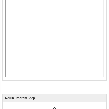
12er-VE Ente, Reis und Karotten 400 g BioPur Bio Hundefutter
Ente, Reis und Karotten 400g BioPur Bio Hundefutter
Neu in unserem Shop
3er-SET Bio Sticks Soft (weiche Hundeleckerli) Huhn 150g Dog's Love