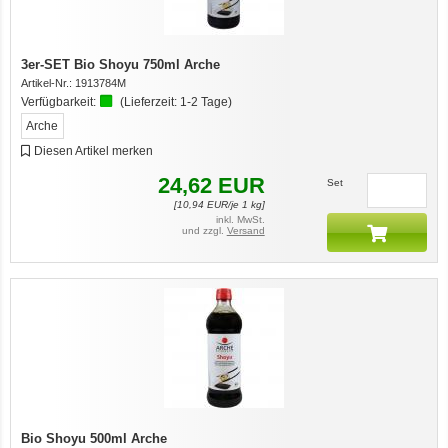
3er-SET Bio Shoyu 750ml Arche
Artikel-Nr.:
1913784M
Verfügbarkeit:
(Lieferzeit:
1-2 Tage
)
Arche
Diesen Artikel merken
24,62
EUR
Set
[
10,94
EUR/je 1 kg]
inkl. MwSt.
und zzgl.
Versand
Bio Shoyu 500ml Arche