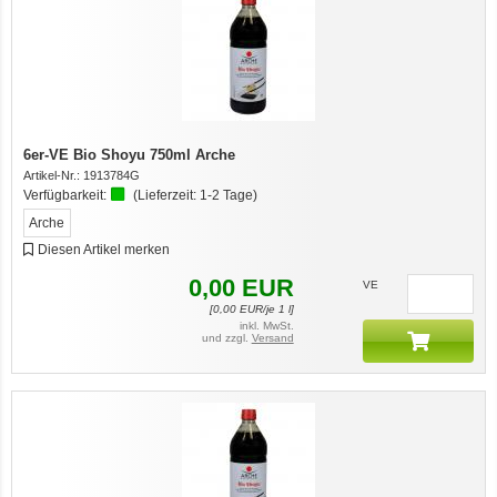
6er-VE Bio Shoyu 750ml Arche
Artikel-Nr.:
1913784G
Verfügbarkeit:
(Lieferzeit:
1-2 Tage
)
Arche
Diesen Artikel merken
0,00
EUR
VE
[
0,00
EUR/je 1 l]
inkl. MwSt.
und zzgl.
Versand