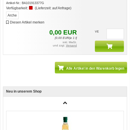
Artikel-Nr.:
BA101913377G
Verfügbarkeit:
(Lieferzeit:
auf Anfrage
)
Arche
Diesen Artikel merken
0,00
EUR
VE
[
0,00
EUR/je 1 l]
Ente, Reis und Karotten 400g BioPur Bio Hundefutter
inkl. MwSt.
und zzgl.
Versand
Alle Artikel in den Warenkorb legen
Neu in unserem Shop
3er-SET Bio Sticks Soft (weiche Hundeleckerli) Huhn 150g Dog's Love