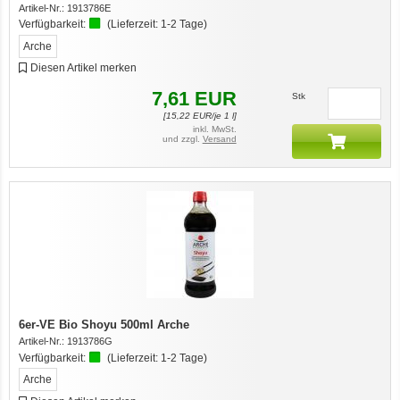
Artikel-Nr.:
1913786E
Verfügbarkeit:
(Lieferzeit:
1-2 Tage
)
Arche
Diesen Artikel merken
7,61
EUR
Stk
[
15,22
EUR/je 1 l]
inkl. MwSt.
und zzgl.
Versand
6er-VE Bio Shoyu 500ml Arche
Artikel-Nr.:
1913786G
Verfügbarkeit:
(Lieferzeit:
1-2 Tage
)
Arche