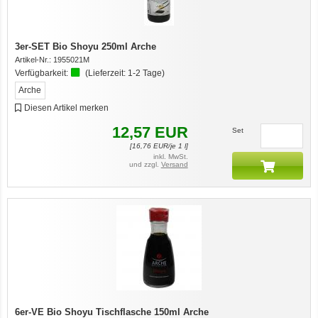
3er-SET Bio Shoyu 250ml Arche
Artikel-Nr.:
1955021M
Verfügbarkeit:
(Lieferzeit:
1-2 Tage
)
Arche
Diesen Artikel merken
7er-VE Bio Tee Wilde Brennnessel 60g Belt's Bio
12,57
EUR
Set
[
16,76
EUR/je 1 l]
inkl. MwSt.
und zzgl.
Versand
12er-VE Ente, Reis und Karotten 400 g BioPur Bio Hundefutter
6er-VE Bio Shoyu Tischflasche 150ml Arche