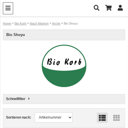
»
»
»
»
Home
Bio Korb
Nach Marken
Arche
Bio Shoyu
Bio Shoyu
Schnellfilter
Sortieren nach: