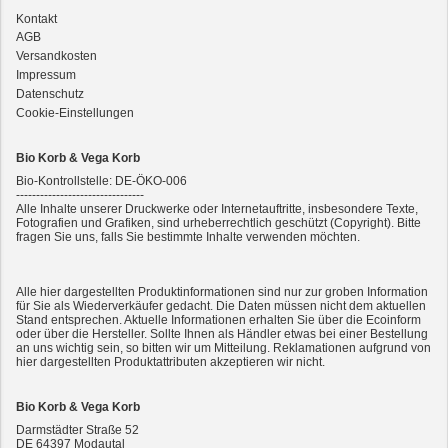
Kontakt
3er-SET Bio Sticks Soft (weiche Hundeleckerli) Huhn 150g Dog's Love
AGB
Versandkosten
Impressum
Datenschutz
Cookie-Einstellungen
Bio Korb & Vega Korb
Bio-Kontrollstelle: DE-ÖKO-006
--------------------------------
Alle Inhalte unserer Druckwerke oder Internetauftritte, insbesondere Texte,
Fotografien und Grafiken, sind urheberrechtlich geschützt (Copyright). Bitte
fragen Sie uns, falls Sie bestimmte Inhalte verwenden möchten.
2er-SET Condimento Bianco, 5,5% Säure 0,5l
Alle hier dargestellten Produktinformationen sind nur zur groben Information
für Sie als Wiederverkäufer gedacht. Die Daten müssen nicht dem aktuellen
Stand entsprechen. Aktuelle Informationen erhalten Sie über die Ecoinform
oder über die Hersteller. Sollte Ihnen als Händler etwas bei einer Bestellung
an uns wichtig sein, so bitten wir um Mitteilung. Reklamationen aufgrund von
hier dargestellten Produktattributen akzeptieren wir nicht.
Bio Korb & Vega Korb
Darmstädter Straße 52
DE
64397
Modautal