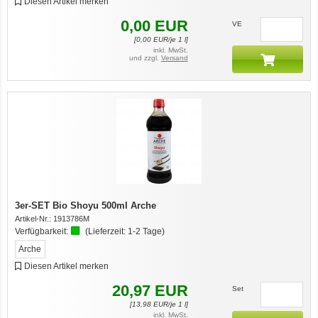
Diesen Artikel merken
0,00
EUR
VE
[
0,00
EUR/je 1 l]
inkl. MwSt.
und zzgl.
Versand
3er-SET Bio Shoyu 500ml Arche
Artikel-Nr.:
1913786M
Verfügbarkeit:
(Lieferzeit:
1-2 Tage
)
Arche
Diesen Artikel merken
20,97
EUR
Set
[
13,98
EUR/je 1 l]
inkl. MwSt.