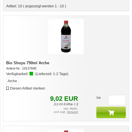
Artikel:
10
( angezeigt werden
1
-
10
)
Bio Shoyu 750ml Arche
Artikel-Nr.:
1913784E
Verfügbarkeit:
(Lieferzeit:
1-2 Tage
)
Arche
Diesen Artikel merken
9,02
EUR
Stk
[
12,03
EUR/je 1 l]
inkl. MwSt.
und zzgl.
Versand