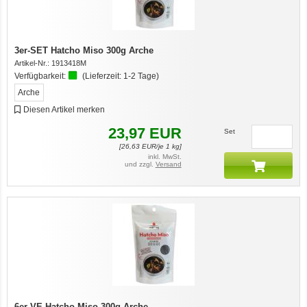
3er-SET Hatcho Miso 300g Arche
Artikel-Nr.:
1913418M
Verfügbarkeit:
(Lieferzeit:
1-2 Tage
)
Arche
Diesen Artikel merken
23,97
EUR
Set
[
26,63
EUR/je 1 kg]
inkl. MwSt.
und zzgl.
Versand
6er-VE Hatcho Miso 300g Arche