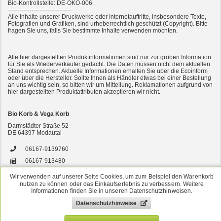
Bio-Kontrollstelle: DE-ÖKO-006
--------------------------------
Alle Inhalte unserer Druckwerke oder Internetauftritte, insbesondere Texte,
Fotografien und Grafiken, sind urheberrechtlich geschützt (Copyright). Bitte
fragen Sie uns, falls Sie bestimmte Inhalte verwenden möchten.
2er-SET Condimento Bianco, 5,5% Säure 0,5l
Alle hier dargestellten Produktinformationen sind nur zur groben Information
für Sie als Wiederverkäufer gedacht. Die Daten müssen nicht dem aktuellen
Stand entsprechen. Aktuelle Informationen erhalten Sie über die Ecoinform
oder über die Hersteller. Sollte Ihnen als Händler etwas bei einer Bestellung
an uns wichtig sein, so bitten wir um Mitteilung. Reklamationen aufgrund von
hier dargestellten Produktattributen akzeptieren wir nicht.
Bio Korb & Vega Korb
Darmstädter Straße 52
DE
64397
Modautal
7er-VE Bio Tee Wilde Brennnessel 60g Belt's Bio
06167-9139760
06167-913480
versand@bsbio.de
Wir verwenden auf unserer Seite Cookies, um zum Beispiel den Warenkorb
nutzen zu können oder das Einkaufserlebnis zu verbessern. Weitere
www.bio-korb.de
Informationen finden Sie in unseren Datenschutzhinweisen.
Datenschutzhinweise
*
Alle Preise verstehen sich inkl. MwSt. Alle Angebote sind freibleibend zzgl.
Versandkosten
. Irrtümer, Druckfehler und Preisänderungen vorbehalten.