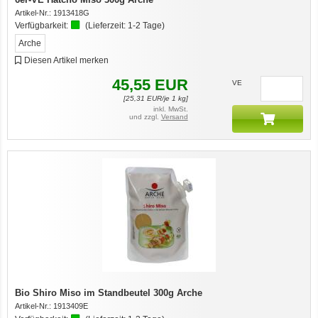
Artikel-Nr.:
1913418G
Verfügbarkeit:
(Lieferzeit:
1-2 Tage
)
Arche
Diesen Artikel merken
45,55
EUR
VE
[
25,31
EUR/je 1 kg]
inkl. MwSt.
und zzgl.
Versand
Bio Shiro Miso im Standbeutel 300g Arche
Artikel-Nr.:
1913409E