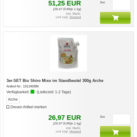
51,25
EUR
Set
[
28,47
EUR/je 1 kg]
inkl. MwSt.
und zzgl.
Versand
12er-VE Ente, Reis und Karotten 400 g BioPur Bio Hundefutter
3er-SET Bio Shiro Miso im Standbeutel 300g Arche
Artikel-Nr.:
1913409M
Verfügbarkeit:
(Lieferzeit:
1-2 Tage
)
Arche
Diesen Artikel merken
26,97
EUR
Set
[
29,97
EUR/je 1 kg]
Ente, Reis und Karotten 400g BioPur Bio Hundefutter
inkl. MwSt.
und zzgl.
Versand