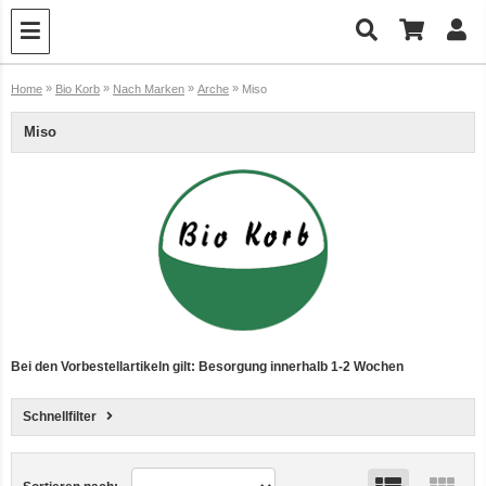
»
»
»
»
Home
Bio Korb
Nach Marken
Arche
Miso
Miso
Bei den Vorbestellartikeln gilt: Besorgung innerhalb 1-2 Wochen
Schnellfilter