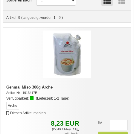
Sortieren nach:
Artikel:
9
( angezeigt werden
1
-
9
)
Genmai Miso 300g Arche
Artikel-Nr.:
1913417E
Verfügbarkeit:
(Lieferzeit:
1-2 Tage
)
Arche
Diesen Artikel merken
8,23
EUR
Stk
[
27,43
EUR/je 1 kg]
inkl. MwSt.