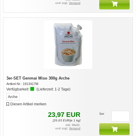
und zzgl.
Versand
3er-SET Genmai Miso 300g Arche
Artikel-Nr.:
1913417M
Verfügbarkeit:
(Lieferzeit:
1-2 Tage
)
Arche
Diesen Artikel merken
23,97
EUR
Set
[
26,63
EUR/je 1 kg]
inkl. MwSt.
und zzgl.
Versand