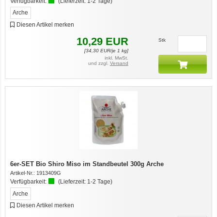
Verfügbarkeit:
(Lieferzeit:
1-2 Tage
)
Arche
Diesen Artikel merken
10,29
EUR
Stk
[
34,30
EUR/je 1 kg]
inkl. MwSt.
und zzgl.
Versand
6er-SET Bio Shiro Miso im Standbeutel 300g Arche
Artikel-Nr.:
1913409G
Verfügbarkeit:
(Lieferzeit:
1-2 Tage
)
Arche
Diesen Artikel merken
7er-VE Bio Tee Wilde Brennnessel 60g Belt's Bio