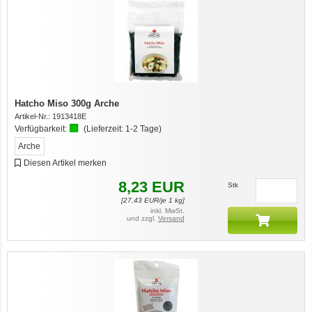
Hatcho Miso 300g Arche
Artikel-Nr.:
1913418E
Verfügbarkeit:
(Lieferzeit:
1-2 Tage
)
Arche
Diesen Artikel merken
8,23
EUR
Stk
[
27,43
EUR/je 1 kg]
inkl. MwSt.
und zzgl.
Versand