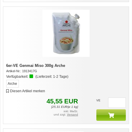
6er-VE Genmai Miso 300g Arche
Artikel-Nr.:
1913417G
Verfügbarkeit:
(Lieferzeit:
1-2 Tage
)
Arche
Diesen Artikel merken
45,55
EUR
VE
[
25,31
EUR/je 1 kg]
inkl. MwSt.
und zzgl.
Versand