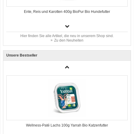
Hunde-Ergänungsfutter Feucht Bio-Ente mit Gemüse, getreidefrei 400g
Herzenshund
Ente, Reis und Karotten 400g BioPur Bio Hundefutter
Hier finden Sie alle Artikel, die neu in unserem Shop sind.
Zu den Neuheiten
Unsere Bestseller
12er-VE Pastete mit Rind und Spirulina getreidefrei 150g Yarrah Bio
Hundefutter
3er-SET Bio Sticks Soft (weiche Hundeleckerli) Huhn 150g Dog's Love
Wellness-Paté Lachs 100g Yarrah Bio Katzenfutter