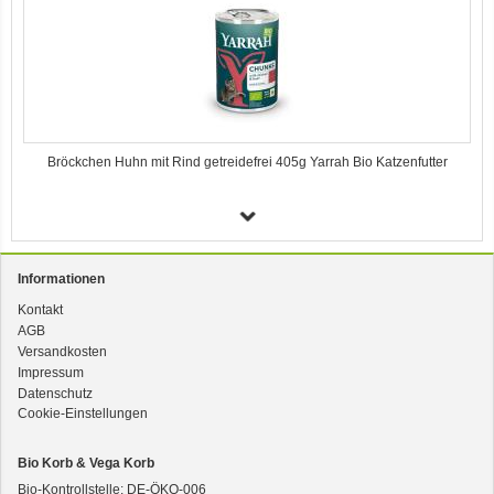
Bröckchen Huhn mit Rind getreidefrei 405g Yarrah Bio Katzenfutter
Ente, Reis und Karotten 400g BioPur Bio Hundefutter
Informationen
Kontakt
AGB
Versandkosten
Impressum
Magen-Darm 400g BIOPUR Bio Diätfutter für Hunde
Datenschutz
Cookie-Einstellungen
Bio Korb & Vega Korb
Bio-Kontrollstelle: DE-ÖKO-006