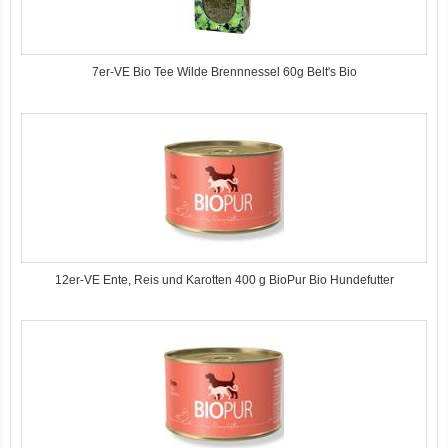
Bio-Kausticks Hund (3x11g) Yarrah
7er-VE Bio Tee Wilde Brennnessel 60g Belt's Bio
Bio Hundefutter Rind mit Reis, Apfel, Zucchini 400g Dog's Love
12er-VE Ente, Reis und Karotten 400 g BioPur Bio Hundefutter