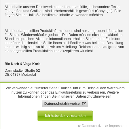
--------------------------------
Alle Inhalte unserer Druckwerke oder Internetauftritte, insbesondere Texte,
Fotografien und Grafiken, sind urheberrechtlich geschützt (Copyright). Bitte
fragen Sie uns, falls Sie bestimmte Inhalte verwenden möchten.
Alle hier dargestellten Produktinformationen sind nur zur groben Information
Bio Katzenalleinfutter Rind Adult 100g Cat's Love
für Sie als Wiederverkäufer gedacht. Die Daten müssen nicht dem aktuellen
Stand entsprechen. Aktuelle Informationen erhalten Sie über die Ecoinform
oder über die Hersteller. Sollte Ihnen als Händler etwas bei einer Bestellung
an uns wichtig sein, so bitten wir um Mitteilung. Reklamationen aufgrund von
hier dargestellten Produktattributen akzeptieren wir nicht.
Bio Korb & Vega Korb
Darmstädter Straße 52
DE
64397
Modautal
06167-9139760
Wir verwenden auf unserer Seite Cookies, um zum Beispiel den Warenkorb
06167-913480
nutzen zu können oder das Einkaufserlebnis zu verbessern. Weitere
Bröckchen Huhn mit Brennessel&Tomate 405 g Yarrah Bio Hundefutter
Informationen finden Sie in unseren Datenschutzhinweisen.
versand@bsbio.de
Datenschutzhinweise
www.bio-korb.de
Ich habe das verstanden
Shopsystem & Warenwirtschaft by
e-vendo
Datenschutz
Impressum
Zur klassischen Ansicht wechseln