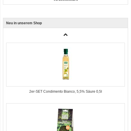
Neu in unserem Shop
3er-SET Bio Sticks Soft (weiche Hundeleckerli) Huhn 150g Dog's Love
2er-SET Condimento Bianco, 5,5% Säure 0,5l