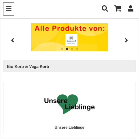
Bio Korb & Vega Korb
7er-VE Bio Tee Wilde Brennnessel 60g Belt's Bio
Unsere Lieblinge