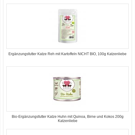
2er-SET Condimento Bianco, 5,5% Säure 0,5l
Ergänzungsfutter Katze Reh mit Kartoffeln NICHT BIO, 100g Katzenliebe
7er-VE Bio Tee Wilde Brennnessel 60g Belt's Bio
Bio-Ergänzungsfutter Katze Huhn mit Quinoa, Birne und Kokos 200g
Katzenliebe
12er-VE Ente, Reis und Karotten 400 g BioPur Bio Hundefutter