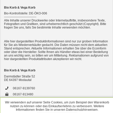
Bio Korb & Vega Korb
Bio-Kontrollstelle: DE-ÖKO-006
--------------------------------
Alle Inhalte unserer Druckwerke oder Internetauftritte, insbesondere Texte,
Fotografien und Grafiken, sind urheberrechtlich geschützt (Copyright). Bitte
fragen Sie uns, falls Sie bestimmte Inhalte verwenden möchten.
2er-SET Condimento Bianco, 5,5% Säure 0,5l
Alle hier dargestellten Produktinformationen sind nur zur groben Information
für Sie als Wiederverkäufer gedacht. Die Daten müssen nicht dem aktuellen
Stand entsprechen. Aktuelle Informationen erhalten Sie über die Ecoinform
oder über die Hersteller. Sollte Ihnen als Händler etwas bei einer Bestellung
an uns wichtig sein, so bitten wir um Mitteilung. Reklamationen aufgrund von
hier dargestellten Produktattributen akzeptieren wir nicht.
Bio Korb & Vega Korb
Darmstädter Straße 52
DE
64397
Modautal
7er-VE Bio Tee Wilde Brennnessel 60g Belt's Bio
06167-9139760
06167-913480
versand@bsbio.de
Wir verwenden auf unserer Seite Cookies, um zum Beispiel den Warenkorb
nutzen zu können oder das Einkaufserlebnis zu verbessern. Weitere
www.bio-korb.de
Informationen finden Sie in unseren Datenschutzhinweisen.