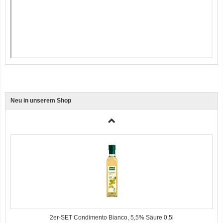
Ente, Reis und Karotten 400g BioPur Bio Hundefutter
Neu in unserem Shop
3er-SET Bio Sticks Soft (weiche Hundeleckerli) Huhn 150g Dog's Love
2er-SET Condimento Bianco, 5,5% Säure 0,5l