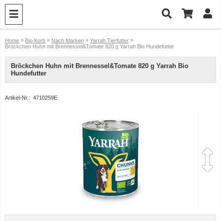
»
»
»
»
Home
Bio Korb
Nach Marken
Yarrah Tierfutter
Bröckchen Huhn mit Brennessel&Tomate 820 g Yarrah Bio Hundefutter
Bröckchen Huhn mit Brennessel&Tomate 820 g Yarrah Bio
Hundefutter
Artikel-Nr.:
4710259E