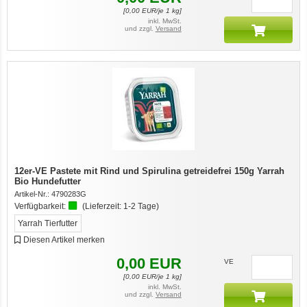
[
0,00
EUR/je 1 kg]
inkl. MwSt.
und zzgl.
Versand
12er-VE Pastete mit Rind und Spirulina getreidefrei 150g Yarrah
Bio Hundefutter
Artikel-Nr.:
4790283G
Verfügbarkeit:
(Lieferzeit:
1-2 Tage
)
Yarrah Tierfutter
Diesen Artikel merken
0,00
EUR
VE
[
0,00
EUR/je 1 kg]
inkl. MwSt.
und zzgl.
Versand