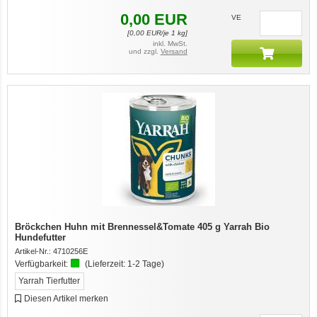
0,00
EUR
VE
[
0,00
EUR/je 1 kg]
inkl. MwSt.
und zzgl.
Versand
Bröckchen Huhn mit Brennessel&Tomate 405 g Yarrah Bio
Hundefutter
Artikel-Nr.:
4710256E
Verfügbarkeit:
(Lieferzeit:
1-2 Tage
)
Yarrah Tierfutter
Diesen Artikel merken