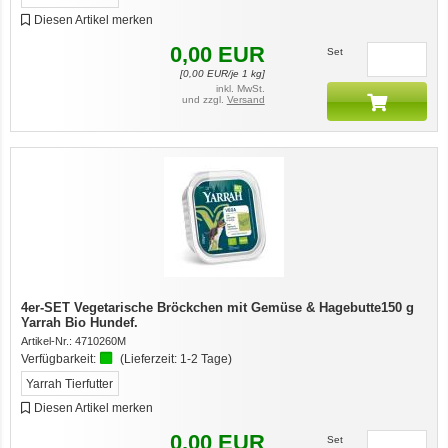
Diesen Artikel merken
0,00
EUR
Set
[
0,00
EUR/je 1 kg]
inkl. MwSt.
und zzgl.
Versand
4er-SET Vegetarische Bröckchen mit Gemüse & Hagebutte150 g
Yarrah Bio Hundef.
Artikel-Nr.:
4710260M
Verfügbarkeit:
(Lieferzeit:
1-2 Tage
)
Yarrah Tierfutter
Diesen Artikel merken
0,00
EUR
Set