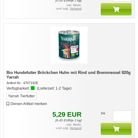
[
0,00
EUR/je 1 kg]
inkl. MwSt.
und zzgl.
Versand
Bio Hundefutter Bröckchen Huhn mit Rind und Brennnessel 820g
Yarrah
Artikel-Nr.:
4707192E
Verfügbarkeit:
(Lieferzeit:
1-2 Tage
)
Yarrah Tierfutter
Diesen Artikel merken
5,29
EUR
Stk
[
6,45
EUR/je 1 kg]
inkl. MwSt.
und zzgl.
Versand