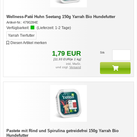
Wellness-Paté Huhn Seetang 150g Yarrah Bio Hundefutter
Artikel-Nr.:
4790284E
Verfügbarkeit:
(Lieferzeit:
1-2 Tage
)
Yarrah Tierfutter
Diesen Artikel merken
1,79
EUR
Stk
[
11,93
EUR/je 1 kg]
inkl. MwSt.
und zzgl.
Versand
Pastete mit Rind und Spirulina getreidefrei 150g Yarrah Bio
Hundefutter