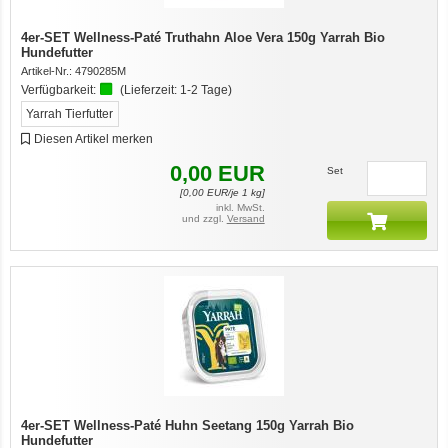
4er-SET Wellness-Paté Truthahn Aloe Vera 150g Yarrah Bio
Hundefutter
Artikel-Nr.:
4790285M
Verfügbarkeit:
(Lieferzeit:
1-2 Tage
)
Yarrah Tierfutter
Diesen Artikel merken
0,00
EUR
Set
[
0,00
EUR/je 1 kg]
inkl. MwSt.
und zzgl.
Versand
4er-SET Wellness-Paté Huhn Seetang 150g Yarrah Bio
Hundefutter