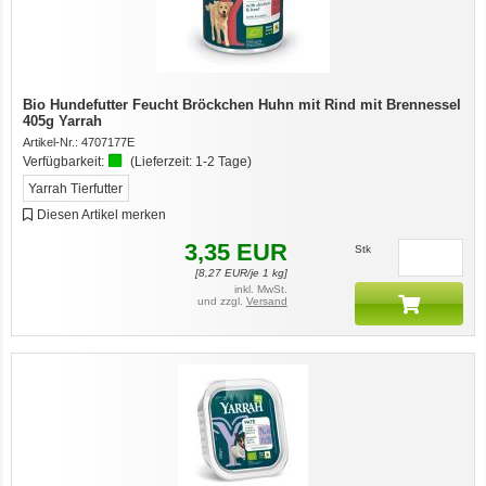
Bio Hundefutter Feucht Bröckchen Huhn mit Rind mit Brennessel
405g Yarrah
Artikel-Nr.:
4707177E
Verfügbarkeit:
(Lieferzeit:
1-2 Tage
)
Yarrah Tierfutter
Diesen Artikel merken
3,35
EUR
Stk
[
8,27
EUR/je 1 kg]
inkl. MwSt.
und zzgl.
Versand