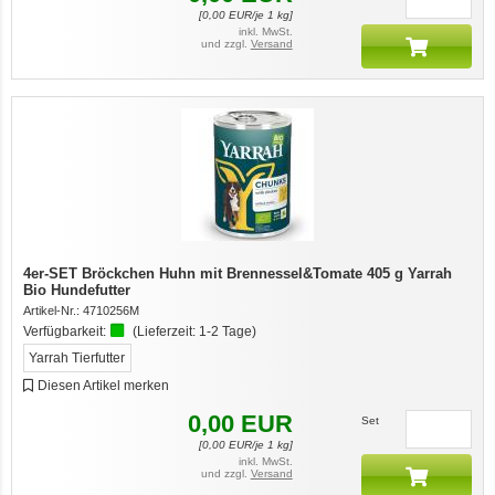
[
0,00
EUR/je 1 kg]
inkl. MwSt.
und zzgl.
Versand
4er-SET Bröckchen Huhn mit Brennessel&Tomate 405 g Yarrah
Bio Hundefutter
Artikel-Nr.:
4710256M
Verfügbarkeit:
(Lieferzeit:
1-2 Tage
)
Yarrah Tierfutter
Diesen Artikel merken
0,00
EUR
Set
[
0,00
EUR/je 1 kg]
inkl. MwSt.
und zzgl.
Versand