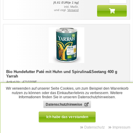
[
6,61
EUR/je 1 kg]
inkl. MwSt.
und zzgl.
Versand
Bio Hundefutter Paté mit Huhn und Spirulina&Seetang 400 g
Yarrah
Artikel-Nr.:
4710209E
Verfügbarkeit:
(Lieferzeit:
1-2 Tage
)
Wir verwenden auf unserer Seite Cookies, um zum Beispiel den Warenkorb
nutzen zu können oder das Einkaufserlebnis zu verbessern. Weitere
Yarrah Tierfutter
Informationen finden Sie in unseren Datenschutzhinweisen.
Diesen Artikel merken
Datenschutzhinweise
3,39
EUR
Stk
Ich habe das verstanden
[
8,48
EUR/je 1 kg]
inkl. MwSt.
und zzgl.
Versand
Datenschutz
Impressum