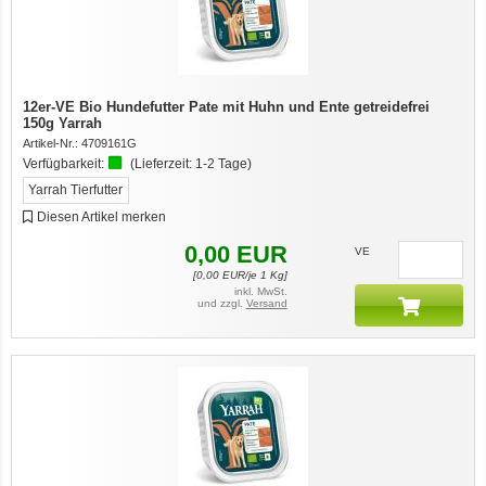
12er-VE Bio Hundefutter Pate mit Huhn und Ente getreidefrei
150g Yarrah
Artikel-Nr.:
4709161G
Verfügbarkeit:
(Lieferzeit:
1-2 Tage
)
Yarrah Tierfutter
Diesen Artikel merken
0,00
EUR
VE
[
0,00
EUR/je 1 Kg]
inkl. MwSt.
und zzgl.
Versand