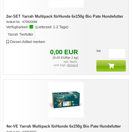
2er-SET Yarrah Multipack fürHunde 6x150g Bio Pate Hundefutter
Artikel-Nr.:
4709200M
Verfügbarkeit:
(Lieferzeit:
1-2 Tage
)
Yarrah Tierfutter
Diesen Artikel merken
0,00
EUR
Stk
[
0,00
EUR/je 1 kg]
inkl. MwSt.
und zzgl.
Versand
4er-VE Yarrah Multipack fürHunde 6x150g Bio Pate Hundefutter
Artikel-Nr.:
4709200G