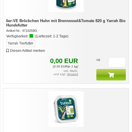
6er-VE Bröckchen Huhn mit Brennessel&Tomate 820 g Yarrah Bio
Hundefutter
Artikel-Nr.:
4710259G
Verfügbarkeit:
(Lieferzeit:
1-2 Tage
)
Yarrah Tierfutter
Diesen Artikel merken
0,00
EUR
VE
[
0,00
EUR/je 1 kg]
inkl. MwSt.
und zzgl.
Versand