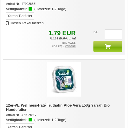
Artikel-Nr.:
4790283E
Verfügbarkeit:
(Lieferzeit:
1-2 Tage
)
Yarrah Tierfutter
Diesen Artikel merken
1,79
EUR
Stk
[
11,93
EUR/je 1 kg]
inkl. MwSt.
und zzgl.
Versand
12er-VE Wellness-Paté Truthahn Aloe Vera 150g Yarrah Bio
Hundefutter
Artikel-Nr.:
4790285G
Verfügbarkeit:
(Lieferzeit:
1-2 Tage
)
Yarrah Tierfutter