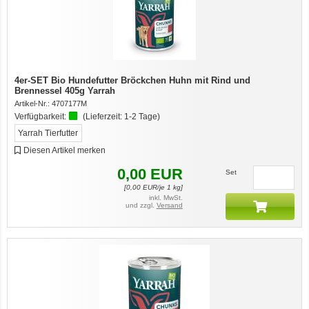
4er-SET Bio Hundefutter Bröckchen Huhn mit Rind und
Brennessel 405g Yarrah
Artikel-Nr.:
4707177M
Verfügbarkeit:
(Lieferzeit:
1-2 Tage
)
Yarrah Tierfutter
Diesen Artikel merken
0,00
EUR
Set
[
0,00
EUR/je 1 kg]
inkl. MwSt.
und zzgl.
Versand