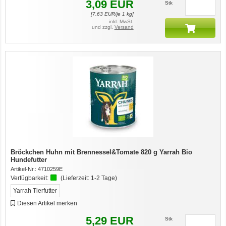
3,09
EUR
Stk
[
7,63
EUR/je 1 kg]
inkl. MwSt.
und zzgl.
Versand
Bröckchen Huhn mit Brennessel&Tomate 820 g Yarrah Bio
Hundefutter
Artikel-Nr.:
4710259E
Verfügbarkeit:
(Lieferzeit:
1-2 Tage
)
Yarrah Tierfutter
Diesen Artikel merken
5,29
EUR
Stk