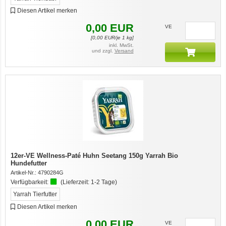
Diesen Artikel merken
0,00
EUR
VE
[
0,00
EUR/je 1 kg]
inkl. MwSt.
und zzgl.
Versand
12er-VE Wellness-Paté Huhn Seetang 150g Yarrah Bio
Hundefutter
Artikel-Nr.:
4790284G
Verfügbarkeit:
(Lieferzeit:
1-2 Tage
)
Yarrah Tierfutter
Diesen Artikel merken
0,00
EUR
VE