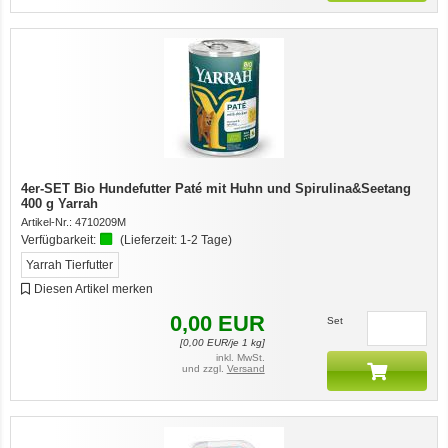
4er-SET Bio Hundefutter Paté mit Huhn und Spirulina&Seetang
400 g Yarrah
Artikel-Nr.:
4710209M
Verfügbarkeit:
(Lieferzeit:
1-2 Tage
)
Yarrah Tierfutter
Diesen Artikel merken
0,00
EUR
Set
[
0,00
EUR/je 1 kg]
inkl. MwSt.
und zzgl.
Versand