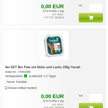
0,00
EUR
VE
[
0,00
EUR/je 1 Kg]
inkl. MwSt.
und zzgl.
Versand
4er-SET Bio Pate mit Huhn und Lachs 150g Yarrah
Artikel-Nr.:
4709160M
Verfügbarkeit:
(Lieferzeit:
1-2 Tage
)
Yarrah Tierfutter
Diesen Artikel merken
0,00
EUR
Set
[
0,00
EUR/je 1 Kg]
inkl. MwSt.
und zzgl.
Versand