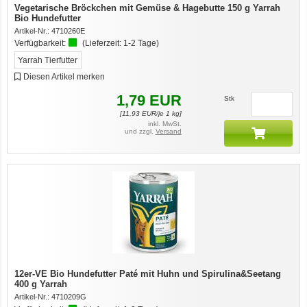
Vegetarische Bröckchen mit Gemüse & Hagebutte 150 g Yarrah
Bio Hundefutter
Artikel-Nr.:
4710260E
Verfügbarkeit:
(Lieferzeit:
1-2 Tage
)
Yarrah Tierfutter
Diesen Artikel merken
1,79
EUR
Stk
[
11,93
EUR/je 1 kg]
inkl. MwSt.
und zzgl.
Versand
12er-VE Bio Hundefutter Paté mit Huhn und Spirulina&Seetang
400 g Yarrah
Artikel-Nr.:
4710209G