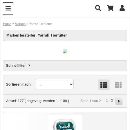
»
»
Home
Marken
Yarrah Tierfutter
Marke/Hersteller: Yarrah Tierfutter
Schnellfilter
Sortieren nach:
1
2
Seite 1 von 2
Artikel:
177
( angezeigt werden
1
-
100
)