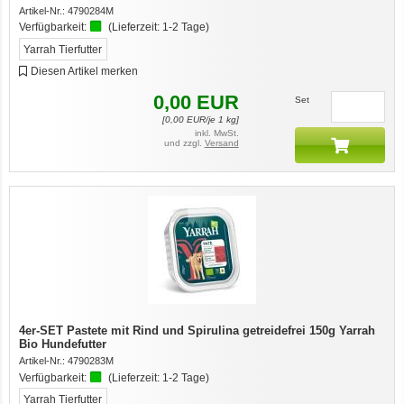
Artikel-Nr.:
4790284M
Verfügbarkeit:
(Lieferzeit:
1-2 Tage
)
Yarrah Tierfutter
Diesen Artikel merken
0,00
EUR
Set
[
0,00
EUR/je 1 kg]
inkl. MwSt.
und zzgl.
Versand
4er-SET Pastete mit Rind und Spirulina getreidefrei 150g Yarrah
Bio Hundefutter
Artikel-Nr.:
4790283M
Verfügbarkeit:
(Lieferzeit:
1-2 Tage
)
Yarrah Tierfutter