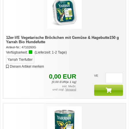
12er-VE Vegetarische Bröckchen mit Gemüse & Hagebutte150 g
Yarrah Bio Hundefutte
Artikel-Nr.:
4710260G
Verfügbarkeit:
(Lieferzeit:
1-2 Tage
)
Yarrah Tierfutter
Diesen Artikel merken
0,00
EUR
VE
[
0,00
EUR/je 1 kg]
inkl. MwSt.
und zzgl.
Versand