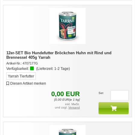
12er-SET Bio Hundefutter Bröckchen Huhn mit Rind und
Brennessel 405g Yarrah
Artikel-Nr.:
4707177G
Verfügbarkeit:
(Lieferzeit:
1-2 Tage
)
Yarrah Tierfutter
Diesen Artikel merken
0,00
EUR
Set
[
0,00
EUR/je 1 kg]
inkl. MwSt.
und zzgl.
Versand