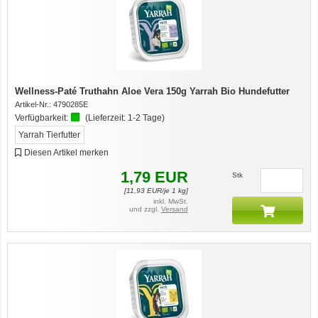
Wellness-Paté Truthahn Aloe Vera 150g Yarrah Bio Hundefutter
Artikel-Nr.:
4790285E
Verfügbarkeit:
(Lieferzeit:
1-2 Tage
)
Yarrah Tierfutter
Diesen Artikel merken
1,79
EUR
Stk
[
11,93
EUR/je 1 kg]
inkl. MwSt.
und zzgl.
Versand