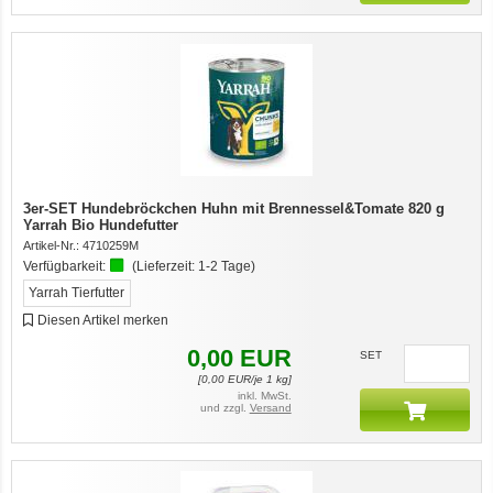
3er-SET Hundebröckchen Huhn mit Brennessel&Tomate 820 g
Yarrah Bio Hundefutter
Artikel-Nr.:
4710259M
Verfügbarkeit:
(Lieferzeit:
1-2 Tage
)
Yarrah Tierfutter
Diesen Artikel merken
0,00
EUR
SET
[
0,00
EUR/je 1 kg]
inkl. MwSt.
und zzgl.
Versand