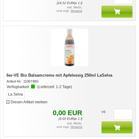
[
24,52
EUR/je 1 l]
inkl. MwSt.
und zzgl.
Versand
6er-VE Bio Balsamcreme mit Apfelessig 250ml LaSelva
Artikel-Nr.:
1106748G
Verfügbarkeit:
(Lieferzeit:
1-2 Tage
)
La Selva
Diesen Artikel merken
7er-VE Bio Tee Wilde Brennnessel 60g Belt's Bio
0,00
EUR
VE
[
0,00
EUR/je 1 l]
inkl. MwSt.
und zzgl.
Versand