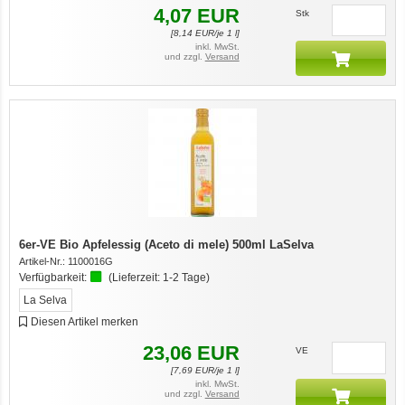
4,07
EUR
Stk
[
8,14
EUR/je 1 l]
inkl. MwSt.
und zzgl.
Versand
6er-VE Bio Apfelessig (Aceto di mele) 500ml LaSelva
Artikel-Nr.:
1100016G
Verfügbarkeit:
(Lieferzeit:
1-2 Tage
)
La Selva
Diesen Artikel merken
23,06
EUR
VE
[
7,69
EUR/je 1 l]
inkl. MwSt.
und zzgl.
Versand