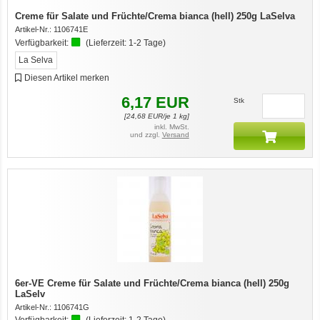
Creme für Salate und Früchte/Crema bianca (hell) 250g LaSelva
Artikel-Nr.:
1106741E
Verfügbarkeit:
(Lieferzeit:
1-2 Tage
)
La Selva
Diesen Artikel merken
6,17
EUR
Stk
[
24,68
EUR/je 1 kg]
inkl. MwSt.
und zzgl.
Versand
6er-VE Creme für Salate und Früchte/Crema bianca (hell) 250g
LaSelv
Artikel-Nr.:
1106741G