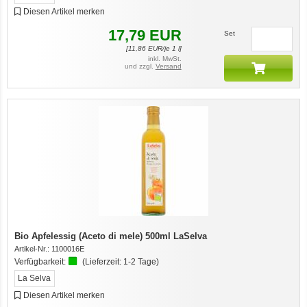
Diesen Artikel merken
17,79
EUR
Set
[
11,86
EUR/je 1 l]
inkl. MwSt.
und zzgl.
Versand
Bio Apfelessig (Aceto di mele) 500ml LaSelva
Artikel-Nr.:
1100016E
Verfügbarkeit:
(Lieferzeit:
1-2 Tage
)
La Selva
Diesen Artikel merken