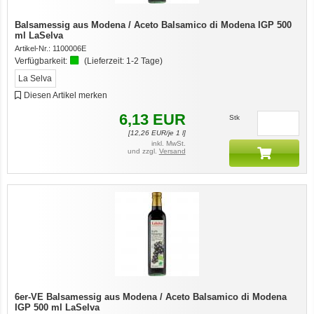
Balsamessig aus Modena / Aceto Balsamico di Modena IGP 500
ml LaSelva
Artikel-Nr.:
1100006E
Verfügbarkeit:
(Lieferzeit:
1-2 Tage
)
La Selva
Diesen Artikel merken
6,13
EUR
Stk
[
12,26
EUR/je 1 l]
inkl. MwSt.
und zzgl.
Versand
6er-VE Balsamessig aus Modena / Aceto Balsamico di Modena
IGP 500 ml LaSelva