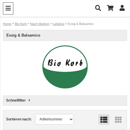
»
»
»
»
Home
Bio Korb
Nach Marken
LaSelva
Essig & Balsamico
Essig & Balsamico
Schnellfilter
Sortieren nach: