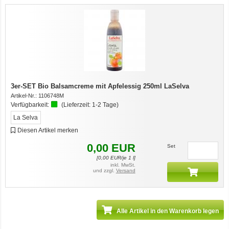
12er-VE Ente, Reis und Karotten 400 g BioPur Bio Hundefutter
3er-SET Bio Balsamcreme mit Apfelessig 250ml LaSelva
Artikel-Nr.:
1106748M
Verfügbarkeit:
(Lieferzeit:
1-2 Tage
)
La Selva
Diesen Artikel merken
0,00
EUR
Set
[
0,00
EUR/je 1 l]
Ente, Reis und Karotten 400g BioPur Bio Hundefutter
inkl. MwSt.
und zzgl.
Versand
Alle Artikel in den Warenkorb legen