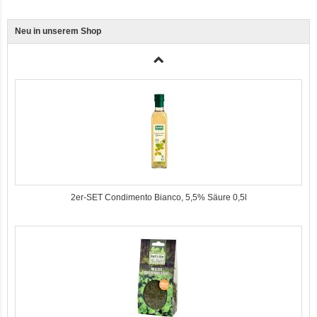
Neu in unserem Shop
3er-SET Bio Sticks Soft (weiche Hundeleckerli) Huhn 150g Dog's Love
2er-SET Condimento Bianco, 5,5% Säure 0,5l