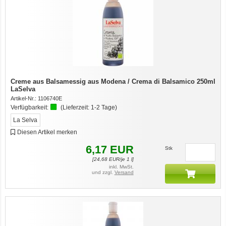
Creme aus Balsamessig aus Modena / Crema di Balsamico 250ml
LaSelva
Artikel-Nr.:
1106740E
Verfügbarkeit:
(Lieferzeit:
1-2 Tage
)
La Selva
Diesen Artikel merken
6,17
EUR
Stk
[
24,68
EUR/je 1 l]
inkl. MwSt.
und zzgl.
Versand