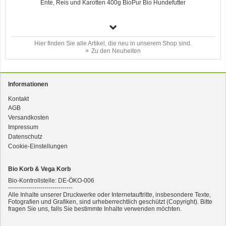
Ente, Reis und Karotten 400g BioPur Bio Hundefutter
Hier finden Sie alle Artikel, die neu in unserem Shop sind.
Zu den Neuheiten
Informationen
Kontakt
3er-SET Bio Sticks Soft (weiche Hundeleckerli) Huhn 150g Dog's Love
AGB
Versandkosten
Impressum
Datenschutz
Cookie-Einstellungen
Bio Korb & Vega Korb
Bio-Kontrollstelle: DE-ÖKO-006
--------------------------------
Alle Inhalte unserer Druckwerke oder Internetauftritte, insbesondere Texte,
Fotografien und Grafiken, sind urheberrechtlich geschützt (Copyright). Bitte
fragen Sie uns, falls Sie bestimmte Inhalte verwenden möchten.
2er-SET Condimento Bianco, 5,5% Säure 0,5l