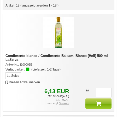
Artikel:
18
( angezeigt werden
1
-
18
)
Condimento bianco / Condimento Balsam. Bianco (Hell) 500 ml
LaSelva
Artikel-Nr.:
1100005E
Verfügbarkeit:
(Lieferzeit:
1-2 Tage
)
La Selva
Diesen Artikel merken
6,13
EUR
Stk
[
12,26
EUR/je 1 l]
inkl. MwSt.
und zzgl.
Versand