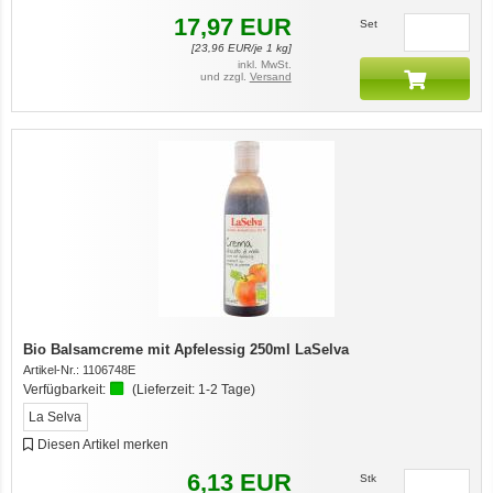
17,97
EUR
Set
[
23,96
EUR/je 1 kg]
inkl. MwSt.
und zzgl.
Versand
Bio Balsamcreme mit Apfelessig 250ml LaSelva
Artikel-Nr.:
1106748E
Verfügbarkeit:
(Lieferzeit:
1-2 Tage
)
La Selva
Diesen Artikel merken
6,13
EUR
Stk