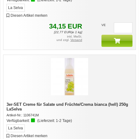
Verfügbarkeit:
(Lieferzeit:
1-2 Tage
)
La Selva
Diesen Artikel merken
34,15
EUR
VE
[
22,77
EUR/je 1 kg]
inkl. MwSt.
und zzgl.
Versand
3er-SET Creme für Salate und Früchte/Crema bianca (hell) 250g
LaSelva
Artikel-Nr.:
1106741M
Verfügbarkeit:
(Lieferzeit:
1-2 Tage
)
La Selva
Diesen Artikel merken