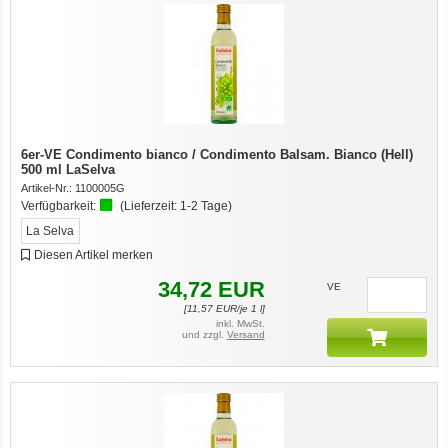
6er-VE Condimento bianco / Condimento Balsam. Bianco (Hell)
500 ml LaSelva
Artikel-Nr.:
1100005G
Verfügbarkeit:
(Lieferzeit:
1-2 Tage
)
La Selva
Diesen Artikel merken
34,72
EUR
VE
[
11,57
EUR/je 1 l]
inkl. MwSt.
und zzgl.
Versand