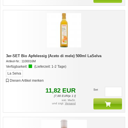
3er-SET Bio Apfelessig (Aceto di mele) 500ml LaSelva
Artikel-Nr.:
1100016M
Verfügbarkeit:
(Lieferzeit:
1-2 Tage
)
La Selva
Diesen Artikel merken
11,82
EUR
Set
[
7,88
EUR/je 1 l]
inkl. MwSt.
und zzgl.
Versand