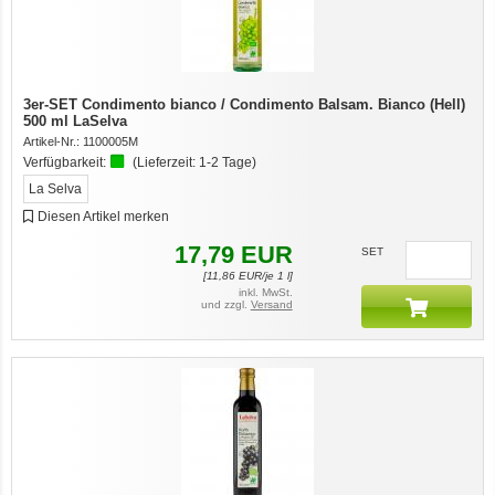
3er-SET Condimento bianco / Condimento Balsam. Bianco (Hell)
500 ml LaSelva
Artikel-Nr.:
1100005M
Verfügbarkeit:
(Lieferzeit:
1-2 Tage
)
La Selva
Diesen Artikel merken
17,79
EUR
SET
[
11,86
EUR/je 1 l]
inkl. MwSt.
und zzgl.
Versand