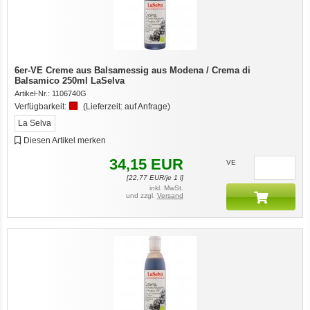
6er-VE Creme aus Balsamessig aus Modena / Crema di
Balsamico 250ml LaSelva
Artikel-Nr.:
1106740G
Verfügbarkeit:
(Lieferzeit:
auf Anfrage
)
La Selva
Diesen Artikel merken
34,15
EUR
VE
[
22,77
EUR/je 1 l]
inkl. MwSt.
und zzgl.
Versand