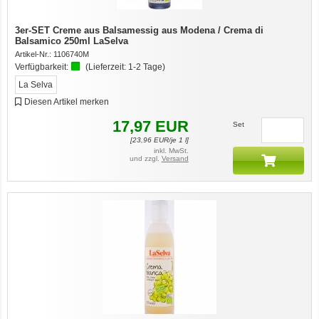
3er-SET Creme aus Balsamessig aus Modena / Crema di
Balsamico 250ml LaSelva
Artikel-Nr.:
1106740M
Verfügbarkeit:
(Lieferzeit:
1-2 Tage
)
La Selva
Diesen Artikel merken
17,97
EUR
Set
[
23,96
EUR/je 1 l]
inkl. MwSt.
und zzgl.
Versand