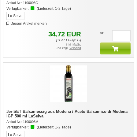
Artikel-Nr.:
1100006G
Verfügbarkeit:
(Lieferzeit:
1-2 Tage
)
La Selva
Diesen Artikel merken
34,72
EUR
VE
[
11,57
EUR/je 1 l]
inkl. MwSt.
und zzgl.
Versand
3er-SET Balsamessig aus Modena / Aceto Balsamico di Modena
IGP 500 ml LaSelva
Artikel-Nr.:
1100006M
Verfügbarkeit:
(Lieferzeit:
1-2 Tage
)
La Selva