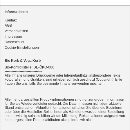
Informationen
Kontakt
AGB
3er-SET Bio Sticks Soft (weiche Hundeleckerli) Huhn 150g Dog's Love
Versandkosten
Impressum
Datenschutz
Cookie-Einstellungen
Bio Korb & Vega Korb
Bio-Kontrollstelle: DE-ÖKO-006
--------------------------------
Alle Inhalte unserer Druckwerke oder Internetauftritte, insbesondere Texte,
Fotografien und Grafiken, sind urheberrechtlich geschützt (Copyright). Bitte
fragen Sie uns, falls Sie bestimmte Inhalte verwenden möchten.
2er-SET Condimento Bianco, 5,5% Säure 0,5l
Alle hier dargestellten Produktinformationen sind nur zur groben Information
für Sie als Wiederverkäufer gedacht. Die Daten müssen nicht dem aktuellen
Stand entsprechen. Aktuelle Informationen erhalten Sie über die Ecoinform
oder über die Hersteller. Sollte Ihnen als Händler etwas bei einer Bestellung
an uns wichtig sein, so bitten wir um Mitteilung. Reklamationen aufgrund von
hier dargestellten Produktattributen akzeptieren wir nicht.