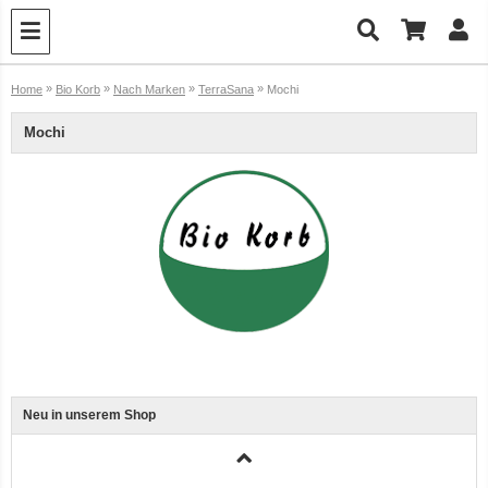
»
»
»
»
Home
Bio Korb
Nach Marken
TerraSana
Mochi
Mochi
Ente, Reis und Karotten 400g BioPur Bio Hundefutter
Neu in unserem Shop
3er-SET Bio Sticks Soft (weiche Hundeleckerli) Huhn 150g Dog's Love