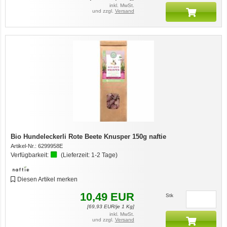
inkl. MwSt.
und zzgl.
Versand
Bio Hundeleckerli Rote Beete Knusper 150g naftie
Artikel-Nr.:
6299958E
Verfügbarkeit:
(Lieferzeit:
1-2 Tage
)
Diesen Artikel merken
10,49
EUR
Stk
[
69,93
EUR/je 1 Kg]
inkl. MwSt.
und zzgl.
Versand