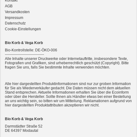
Kontakt
3er-SET Bio Sticks Soft (weiche Hundeleckerli) Huhn 150g Dog's Love
AGB
Versandkosten
Impressum
Datenschutz
Cookie-Einstellungen
Bio Korb & Vega Korb
Bio-Kontrollstelle: DE-ÖKO-006
--------------------------------
Alle Inhalte unserer Druckwerke oder Internetauftritte, insbesondere Texte,
Fotografien und Grafiken, sind urheberrechtlich geschützt (Copyright). Bitte
fragen Sie uns, falls Sie bestimmte Inhalte verwenden möchten.
2er-SET Condimento Bianco, 5,5% Säure 0,5l
Alle hier dargestellten Produktinformationen sind nur zur groben Information
für Sie als Wiederverkäufer gedacht. Die Daten müssen nicht dem aktuellen
Stand entsprechen. Aktuelle Informationen erhalten Sie über die Ecoinform
oder über die Hersteller. Sollte Ihnen als Händler etwas bei einer Bestellung
an uns wichtig sein, so bitten wir um Mitteilung. Reklamationen aufgrund von
hier dargestellten Produktattributen akzeptieren wir nicht.
Bio Korb & Vega Korb
Darmstädter Straße 52
DE
64397
Modautal
7er-VE Bio Tee Wilde Brennnessel 60g Belt's Bio