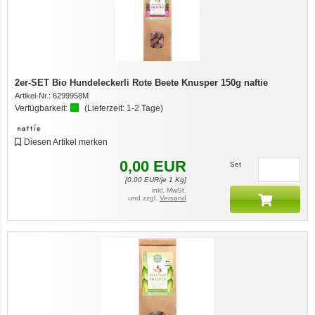
2er-SET Bio Hundeleckerli Rote Beete Knusper 150g naftie
Artikel-Nr.:
6299958M
Verfügbarkeit:
(Lieferzeit:
1-2 Tage
)
Diesen Artikel merken
0,00
EUR
Set
[
0,00
EUR/je 1 Kg]
inkl. MwSt.
und zzgl.
Versand