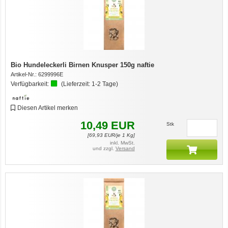
Bio Hundeleckerli Birnen Knusper 150g naftie
Artikel-Nr.:
6299996E
Verfügbarkeit:
(Lieferzeit:
1-2 Tage
)
Diesen Artikel merken
10,49
EUR
Stk
[
69,93
EUR/je 1 Kg]
inkl. MwSt.
und zzgl.
Versand