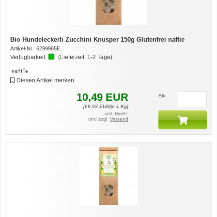
Bio Hundeleckerli Zucchini Knusper 150g Glutenfrei naftie
Artikel-Nr.:
6299965E
Verfügbarkeit:
(Lieferzeit:
1-2 Tage
)
Diesen Artikel merken
10,49
EUR
Stk
[
69,93
EUR/je 1 Kg]
inkl. MwSt.
und zzgl.
Versand