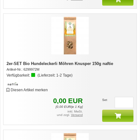
2er-SET Bio Hundeleckerli Möhren Knusper 150g naftie
Artikel-Nr.:
6299972M
Verfügbarkeit:
(Lieferzeit:
1-2 Tage
)
Diesen Artikel merken
0,00
EUR
Set
[
0,00
EUR/je 1 Kg]
inkl. MwSt.
und zzgl.
Versand