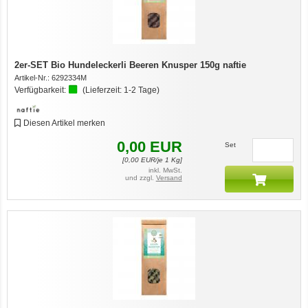
2er-SET Bio Hundeleckerli Beeren Knusper 150g naftie
Artikel-Nr.:
6292334M
Verfügbarkeit:
(Lieferzeit:
1-2 Tage
)
Diesen Artikel merken
0,00
EUR
Set
[
0,00
EUR/je 1 Kg]
inkl. MwSt.
und zzgl.
Versand