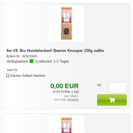
4er-VE Bio Hundeleckerli Beeren Knusper 150g naftie
Artikel-Nr.:
6292334G
Verfügbarkeit:
(Lieferzeit:
1-2 Tage
)
Diesen Artikel merken
0,00
EUR
VE
[
0,00
EUR/je 1 Kg]
inkl. MwSt.
und zzgl.
Versand