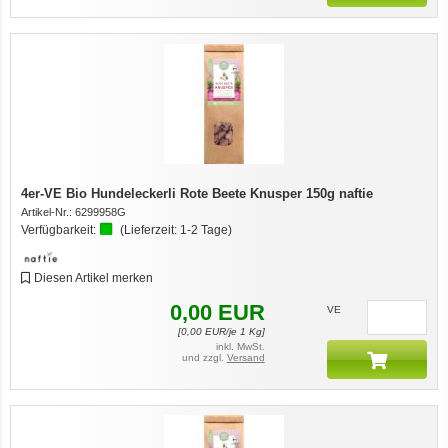
4er-VE Bio Hundeleckerli Rote Beete Knusper 150g naftie
Artikel-Nr.:
6299958G
Verfügbarkeit:
(Lieferzeit:
1-2 Tage
)
Diesen Artikel merken
0,00
EUR
VE
[
0,00
EUR/je 1 Kg]
inkl. MwSt.
und zzgl.
Versand