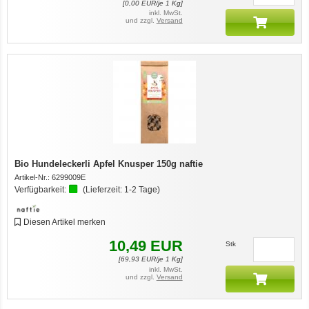
[
0,00
EUR/je 1 Kg]
inkl. MwSt.
und zzgl.
Versand
Bio Hundeleckerli Apfel Knusper 150g naftie
Artikel-Nr.:
6299009E
Verfügbarkeit:
(Lieferzeit:
1-2 Tage
)
Diesen Artikel merken
10,49
EUR
Stk
[
69,93
EUR/je 1 Kg]
inkl. MwSt.
und zzgl.
Versand