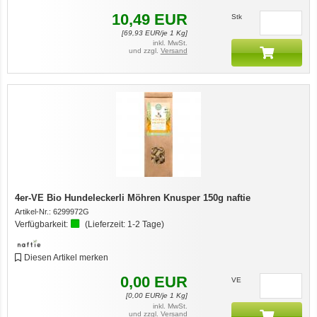
10,49
EUR
Stk
[
69,93
EUR/je 1 Kg]
inkl. MwSt.
und zzgl.
Versand
4er-VE Bio Hundeleckerli Möhren Knusper 150g naftie
Artikel-Nr.:
6299972G
Verfügbarkeit:
(Lieferzeit:
1-2 Tage
)
Diesen Artikel merken
0,00
EUR
VE
[
0,00
EUR/je 1 Kg]
inkl. MwSt.
und zzgl.
Versand