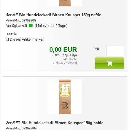
4er-VE Bio Hundeleckerli Birnen Knusper 150g naftie
Artikel-Nr.:
6299996G
Verfügbarkeit:
(Lieferzeit:
1-2 Tage
)
Diesen Artikel merken
7er-VE Bio Tee Wilde Brennnessel 60g Belt's Bio
0,00
EUR
VE
[
0,00
EUR/je 1 Kg]
inkl. MwSt.
und zzgl.
Versand
12er-VE Ente, Reis und Karotten 400 g BioPur Bio Hundefutter
2er-SET Bio Hundeleckerli Birnen Knusper 150g naftie
Artikel-Nr.:
6299996M