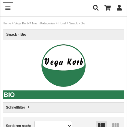
»
»
»
»
Home
Vega Korb
Nach Kategorien
Hund
Snack - Bio
Snack - Bio
Schnellfilter
Sortieren nach: