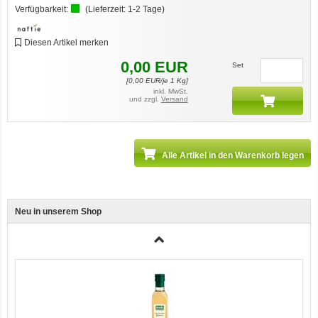
Verfügbarkeit:
(Lieferzeit:
1-2 Tage
)
Diesen Artikel merken
0,00
EUR
Set
[
0,00
EUR/je 1 Kg]
Ente, Reis und Karotten 400g BioPur Bio Hundefutter
inkl. MwSt.
und zzgl.
Versand
Alle Artikel in den Warenkorb legen
Neu in unserem Shop
3er-SET Bio Sticks Soft (weiche Hundeleckerli) Huhn 150g Dog's Love