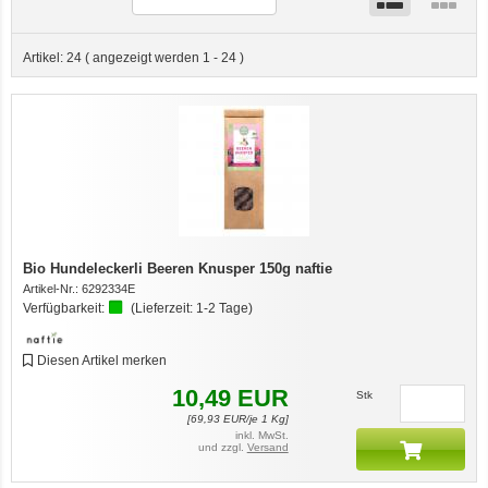
Artikel:
24
( angezeigt werden
1
-
24
)
Bio Hundeleckerli Beeren Knusper 150g naftie
Artikel-Nr.:
6292334E
Verfügbarkeit:
(Lieferzeit:
1-2 Tage
)
Diesen Artikel merken
10,49
EUR
Stk
[
69,93
EUR/je 1 Kg]
inkl. MwSt.
und zzgl.
Versand