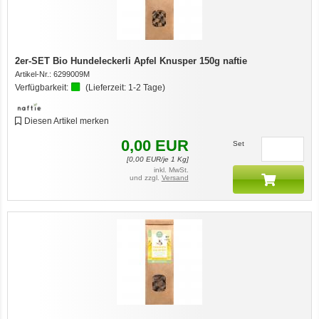
2er-SET Bio Hundeleckerli Apfel Knusper 150g naftie
Artikel-Nr.:
6299009M
Verfügbarkeit:
(Lieferzeit:
1-2 Tage
)
Diesen Artikel merken
0,00
EUR
Set
[
0,00
EUR/je 1 Kg]
inkl. MwSt.
und zzgl.
Versand