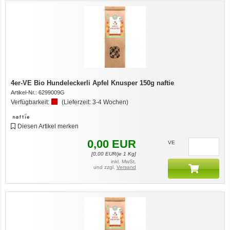
4er-VE Bio Hundeleckerli Apfel Knusper 150g naftie
Artikel-Nr.:
6299009G
Verfügbarkeit:
(Lieferzeit:
3-4 Wochen
)
Diesen Artikel merken
0,00
EUR
VE
[
0,00
EUR/je 1 Kg]
inkl. MwSt.
und zzgl.
Versand