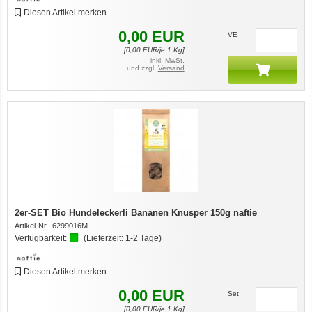
Diesen Artikel merken
0,00
EUR
VE
[
0,00
EUR/je 1 Kg]
inkl. MwSt.
und zzgl.
Versand
2er-SET Bio Hundeleckerli Bananen Knusper 150g naftie
Artikel-Nr.:
6299016M
Verfügbarkeit:
(Lieferzeit:
1-2 Tage
)
Diesen Artikel merken
0,00
EUR
Set
[
0,00
EUR/je 1 Kg]