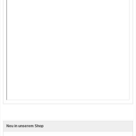
12er-VE Ente, Reis und Karotten 400 g BioPur Bio Hundefutter
Ente, Reis und Karotten 400g BioPur Bio Hundefutter
Neu in unserem Shop
3er-SET Bio Sticks Soft (weiche Hundeleckerli) Huhn 150g Dog's Love