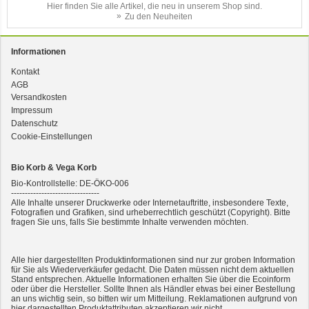
Hier finden Sie alle Artikel, die neu in unserem Shop sind.
Zu den Neuheiten
Informationen
Kontakt
AGB
3er-SET Bio Sticks Soft (weiche Hundeleckerli) Huhn 150g Dog's Love
Versandkosten
Impressum
Datenschutz
Cookie-Einstellungen
Bio Korb & Vega Korb
Bio-Kontrollstelle: DE-ÖKO-006
--------------------------------
Alle Inhalte unserer Druckwerke oder Internetauftritte, insbesondere Texte,
Fotografien und Grafiken, sind urheberrechtlich geschützt (Copyright). Bitte
fragen Sie uns, falls Sie bestimmte Inhalte verwenden möchten.
2er-SET Condimento Bianco, 5,5% Säure 0,5l
Alle hier dargestellten Produktinformationen sind nur zur groben Information
für Sie als Wiederverkäufer gedacht. Die Daten müssen nicht dem aktuellen
Stand entsprechen. Aktuelle Informationen erhalten Sie über die Ecoinform
oder über die Hersteller. Sollte Ihnen als Händler etwas bei einer Bestellung
an uns wichtig sein, so bitten wir um Mitteilung. Reklamationen aufgrund von
hier dargestellten Produktattributen akzeptieren wir nicht.