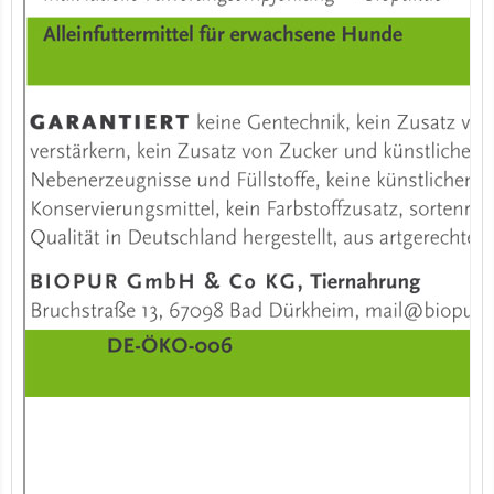
7er-VE Bio Tee Wilde Brennnessel 60g Belt's Bio