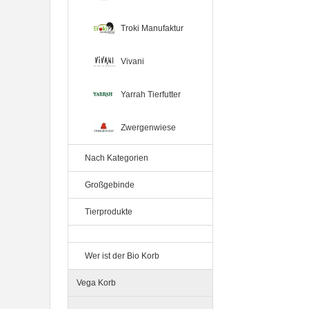
60g Belt's Bio
Troki Manufaktur
Vivani
Yarrah Tierfutter
Zwergenwiese
12er-VE Ente, Reis und Karotten
400 g BioPur Bio Hundefutter
Nach Kategorien
Großgebinde
Tierprodukte
Wer ist der Bio Korb
Vega Korb
Ente, Reis und Karotten 400g