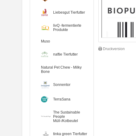
Liebesgut Tierfutter
livQ -fermentierte
Produkte
Muso
Druckversion
naftie Tierfutter
Natural Pet Chew - Milky
Bone
Sonnentor
TerraSana
The Sustainable
People
Müll-/Kotbeutel
7er-VE Bio Tee Wilde Brennnessel
tinka green Tierfutter