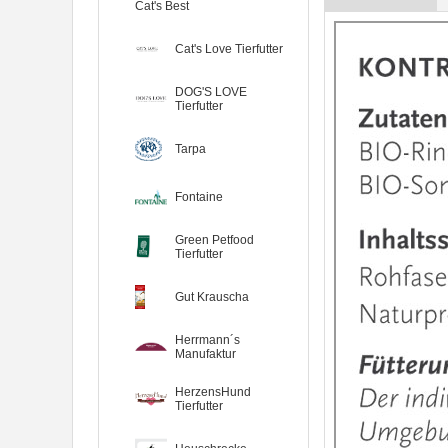
Cat's Best
Cat's Love Tierfutter
DOG'S LOVE
Tierfutter
Tarpa
Fontaine
Green Petfood
Tierfutter
Gut Krauscha
Herrmann´s
Manufaktur
HerzensHund
Tierfutter