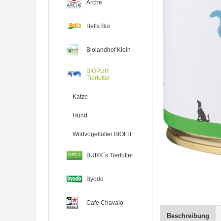
Arche
Belts Bio
Biolandhof Klein
BIOPUR
Tierfutter
Katze
Hund
Wildvogelfutter BIOFIT
BURK´s Tierfutter
Byodo
Cafe Chavalo
Beschreibung