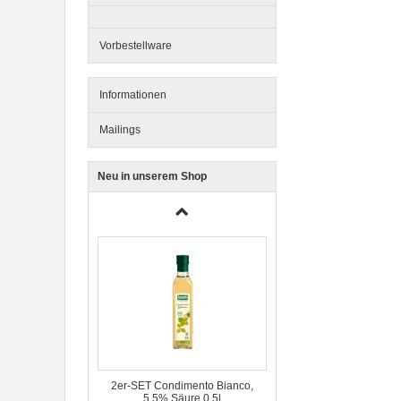
BioPur Bio Hundefutter
Vorbestellware
Informationen
Mailings
Neu in unserem Shop
3er-SET Bio Sticks Soft (weiche
Hundeleckerli) Huhn 150g Dog's
Love
2er-SET Condimento Bianco,
5,5% Säure 0,5l