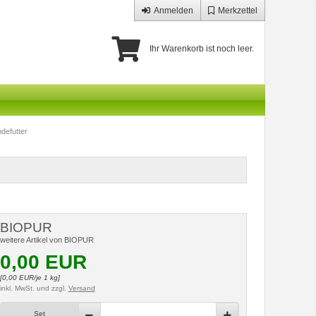
Anmelden
Merkzettel
Ihr Warenkorb ist noch leer.
defutter
BIOPUR
weitere Artikel von BIOPUR
0,00
EUR
[
0,00
EUR/je 1 kg]
inkl. MwSt.
und zzgl.
Versand
Set