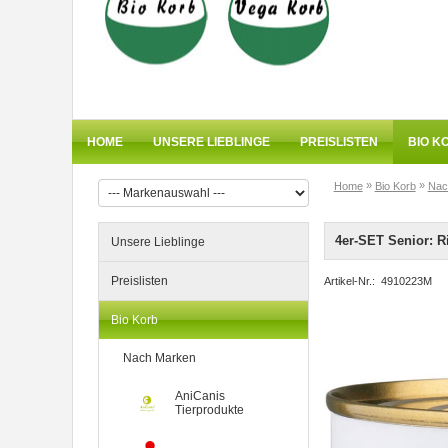
HOME
UNSERE LIEBLINGE
PREISLISTEN
BIO K
»
»
Home
Bio Korb
Nac
4er-SET Senior: R
Unsere Lieblinge
Preislisten
Artikel-Nr.:
4910223M
Bio Korb
Nach Marken
AniCanis
Tierprodukte