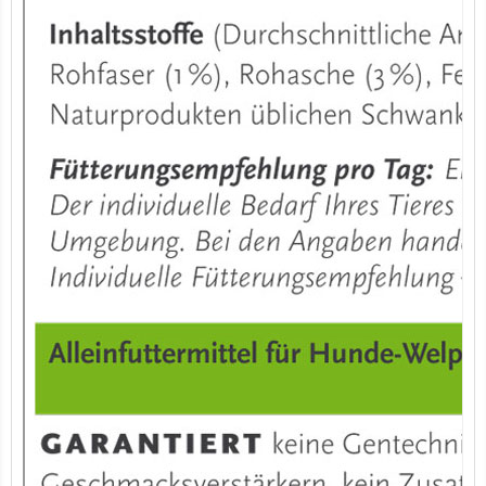
7er-VE Bio Tee Wilde Brennnessel 60g Belt's Bio