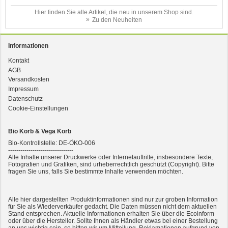
Hier finden Sie alle Artikel, die neu in unserem Shop sind.
Zu den Neuheiten
Informationen
Kontakt
AGB
3er-SET Bio Sticks Soft (weiche Hundeleckerli) Huhn 150g Dog's Love
Versandkosten
Impressum
Datenschutz
Cookie-Einstellungen
Bio Korb & Vega Korb
Bio-Kontrollstelle: DE-ÖKO-006
--------------------------------
Alle Inhalte unserer Druckwerke oder Internetauftritte, insbesondere Texte,
Fotografien und Grafiken, sind urheberrechtlich geschützt (Copyright). Bitte
fragen Sie uns, falls Sie bestimmte Inhalte verwenden möchten.
2er-SET Condimento Bianco, 5,5% Säure 0,5l
Alle hier dargestellten Produktinformationen sind nur zur groben Information
für Sie als Wiederverkäufer gedacht. Die Daten müssen nicht dem aktuellen
Stand entsprechen. Aktuelle Informationen erhalten Sie über die Ecoinform
oder über die Hersteller. Sollte Ihnen als Händler etwas bei einer Bestellung