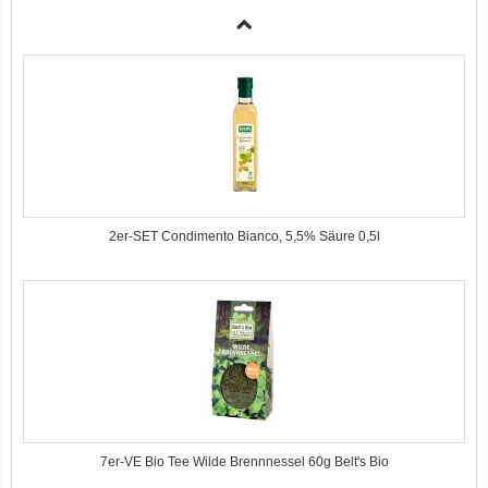
3er-SET Bio Sticks Soft (weiche Hundeleckerli) Huhn 150g Dog's Love
2er-SET Condimento Bianco, 5,5% Säure 0,5l
7er-VE Bio Tee Wilde Brennnessel 60g Belt's Bio