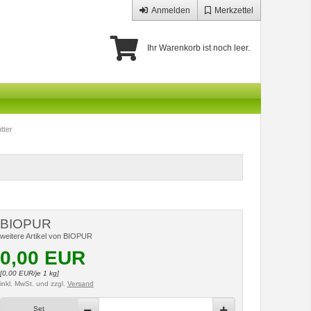
Anmelden
Merkzettel
Ihr Warenkorb ist noch leer.
tter
BIOPUR
weitere Artikel von BIOPUR
0,00
EUR
[
0,00
EUR/je 1 kg]
inkl. MwSt.
und zzgl.
Versand
Set