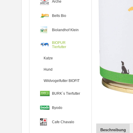
Arche
Belts Bio
Biolandhof Klein
BIOPUR
Tierfutter
Katze
Hund
Wildvogelfutter BIOFIT
BURK´s Tierfutter
Byodo
Cafe Chavalo
Beschreibung