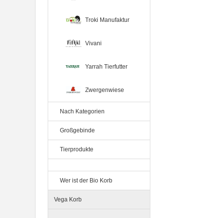
60g Belt's Bio
Troki Manufaktur
Vivani
Yarrah Tierfutter
Zwergenwiese
12er-VE Ente, Reis und Karotten
400 g BioPur Bio Hundefutter
Nach Kategorien
Großgebinde
Tierprodukte
Wer ist der Bio Korb
Vega Korb
Ente, Reis und Karotten 400g