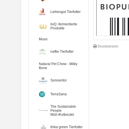
Liebesgut Tierfutter
livQ -fermentierte
Produkte
Muso
Druckversion
naftie Tierfutter
Natural Pet Chew - Milky
Bone
Sonnentor
TerraSana
The Sustainable
People
Müll-/Kotbeutel
7er-VE Bio Tee Wilde Brennnessel
tinka green Tierfutter