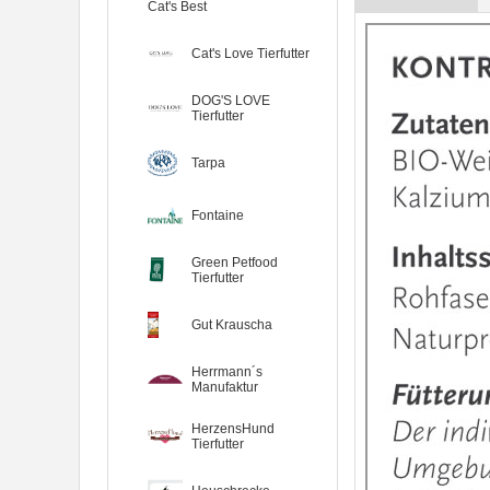
Cat's Best
Cat's Love Tierfutter
DOG'S LOVE
Tierfutter
Tarpa
Fontaine
Green Petfood
Tierfutter
Gut Krauscha
Herrmann´s
Manufaktur
HerzensHund
Tierfutter