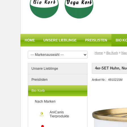
HOME
UNSERE LIEBLINGE
PREISLISTEN
BIO K
»
»
Home
Bio Korb
Nac
4er-SET Huhn, Nud
Unsere Lieblinge
Preislisten
Artikel-Nr.:
4910215M
Bio Korb
Nach Marken
AniCanis
Tierprodukte