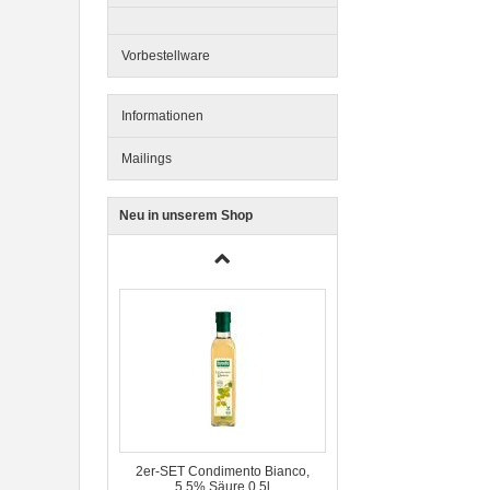
BioPur Bio Hundefutter
Vorbestellware
Informationen
Mailings
Neu in unserem Shop
3er-SET Bio Sticks Soft (weiche
Hundeleckerli) Huhn 150g Dog's
Love
2er-SET Condimento Bianco,
5,5% Säure 0,5l