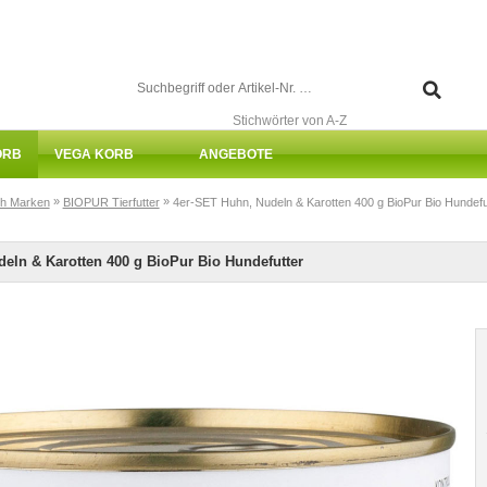
Stichwörter von A-Z
ORB
VEGA KORB
ANGEBOTE
»
»
h Marken
BIOPUR Tierfutter
4er-SET Huhn, Nudeln & Karotten 400 g BioPur Bio Hundefu
eln & Karotten 400 g BioPur Bio Hundefutter