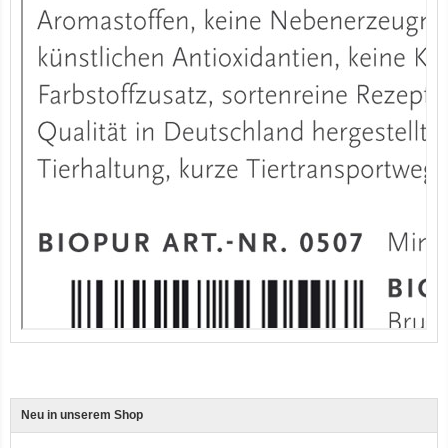
12er-VE Ente, Reis und Karotten 400 g BioPur Bio Hundefutter
Ente, Reis und Karotten 400g BioPur Bio Hundefutter
Neu in unserem Shop
3er-SET Bio Sticks Soft (weiche Hundeleckerli) Huhn 150g Dog's Love