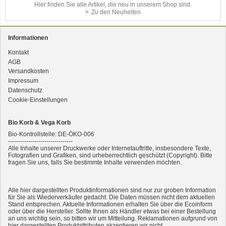
Hier finden Sie alle Artikel, die neu in unserem Shop sind.
Zu den Neuheiten
Informationen
Kontakt
AGB
3er-SET Bio Sticks Soft (weiche Hundeleckerli) Huhn 150g Dog's Love
Versandkosten
Impressum
Datenschutz
Cookie-Einstellungen
Bio Korb & Vega Korb
Bio-Kontrollstelle: DE-ÖKO-006
--------------------------------
Alle Inhalte unserer Druckwerke oder Internetauftritte, insbesondere Texte,
Fotografien und Grafiken, sind urheberrechtlich geschützt (Copyright). Bitte
fragen Sie uns, falls Sie bestimmte Inhalte verwenden möchten.
2er-SET Condimento Bianco, 5,5% Säure 0,5l
Alle hier dargestellten Produktinformationen sind nur zur groben Information
für Sie als Wiederverkäufer gedacht. Die Daten müssen nicht dem aktuellen
Stand entsprechen. Aktuelle Informationen erhalten Sie über die Ecoinform
oder über die Hersteller. Sollte Ihnen als Händler etwas bei einer Bestellung
an uns wichtig sein, so bitten wir um Mitteilung. Reklamationen aufgrund von
hier dargestellten Produktattributen akzeptieren wir nicht.