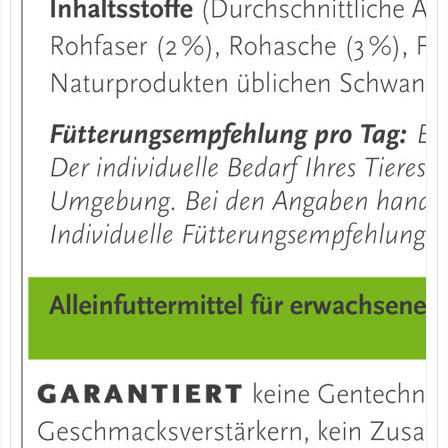
7er-VE Bio Tee Wilde Brennnessel 60g Belt's Bio