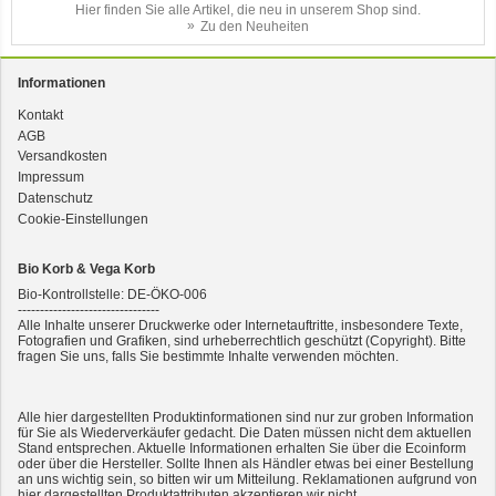
Hier finden Sie alle Artikel, die neu in unserem Shop sind.
Zu den Neuheiten
Informationen
Kontakt
AGB
3er-SET Bio Sticks Soft (weiche Hundeleckerli) Huhn 150g Dog's Love
Versandkosten
Impressum
Datenschutz
Cookie-Einstellungen
Bio Korb & Vega Korb
Bio-Kontrollstelle: DE-ÖKO-006
--------------------------------
Alle Inhalte unserer Druckwerke oder Internetauftritte, insbesondere Texte,
Fotografien und Grafiken, sind urheberrechtlich geschützt (Copyright). Bitte
fragen Sie uns, falls Sie bestimmte Inhalte verwenden möchten.
2er-SET Condimento Bianco, 5,5% Säure 0,5l
Alle hier dargestellten Produktinformationen sind nur zur groben Information
für Sie als Wiederverkäufer gedacht. Die Daten müssen nicht dem aktuellen
Stand entsprechen. Aktuelle Informationen erhalten Sie über die Ecoinform
oder über die Hersteller. Sollte Ihnen als Händler etwas bei einer Bestellung
an uns wichtig sein, so bitten wir um Mitteilung. Reklamationen aufgrund von
hier dargestellten Produktattributen akzeptieren wir nicht.