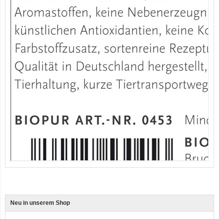
12er-VE Ente, Reis und Karotten 400 g BioPur Bio Hundefutter
Ente, Reis und Karotten 400g BioPur Bio Hundefutter
Neu in unserem Shop
3er-SET Bio Sticks Soft (weiche Hundeleckerli) Huhn 150g Dog's Love