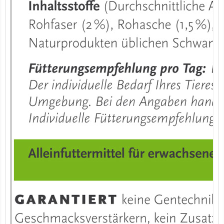
7er-VE Bio Tee Wilde Brennnessel 60g Belt's Bio