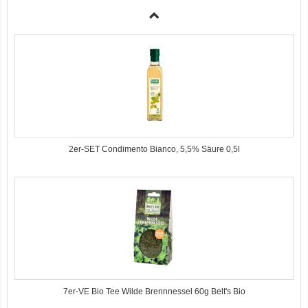
3er-SET Bio Sticks Soft (weiche Hundeleckerli) Huhn 150g Dog's Love
2er-SET Condimento Bianco, 5,5% Säure 0,5l
7er-VE Bio Tee Wilde Brennnessel 60g Belt's Bio