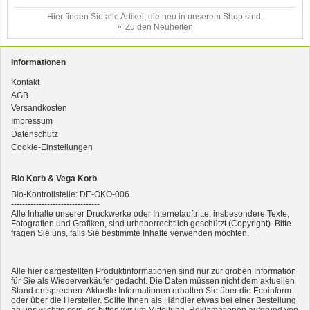
Hier finden Sie alle Artikel, die neu in unserem Shop sind.
Zu den Neuheiten
Informationen
Kontakt
AGB
3er-SET Bio Sticks Soft (weiche Hundeleckerli) Huhn 150g Dog's Love
Versandkosten
Impressum
Datenschutz
Cookie-Einstellungen
Bio Korb & Vega Korb
Bio-Kontrollstelle: DE-ÖKO-006
--------------------------------
Alle Inhalte unserer Druckwerke oder Internetauftritte, insbesondere Texte,
Fotografien und Grafiken, sind urheberrechtlich geschützt (Copyright). Bitte
fragen Sie uns, falls Sie bestimmte Inhalte verwenden möchten.
2er-SET Condimento Bianco, 5,5% Säure 0,5l
Alle hier dargestellten Produktinformationen sind nur zur groben Information
für Sie als Wiederverkäufer gedacht. Die Daten müssen nicht dem aktuellen
Stand entsprechen. Aktuelle Informationen erhalten Sie über die Ecoinform
oder über die Hersteller. Sollte Ihnen als Händler etwas bei einer Bestellung