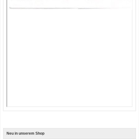
12er-VE Ente, Reis und Karotten 400 g BioPur Bio Hundefutter
Ente, Reis und Karotten 400g BioPur Bio Hundefutter
Neu in unserem Shop