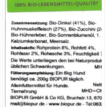
7er-VE Bio Tee Wilde Brennnessel 60g Belt's Bio