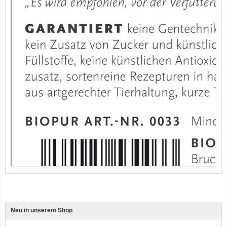
12er-VE Ente, Reis und Karotten 400 g BioPur Bio Hundefutter
Ente, Reis und Karotten 400g BioPur Bio Hundefutter
Neu in unserem Shop
3er-SET Bio Sticks Soft (weiche Hundeleckerli) Huhn 150g Dog's Love