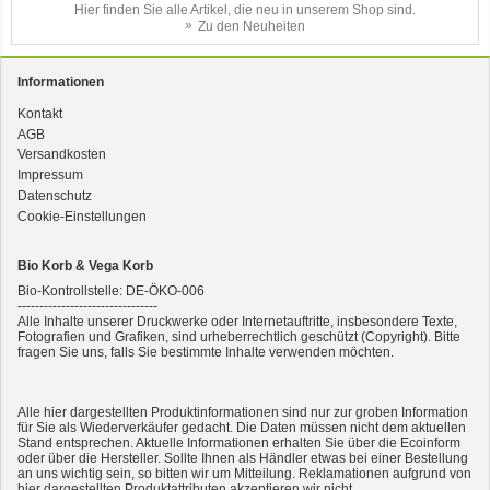
Hier finden Sie alle Artikel, die neu in unserem Shop sind.
Zu den Neuheiten
Informationen
Kontakt
AGB
3er-SET Bio Sticks Soft (weiche Hundeleckerli) Huhn 150g Dog's Love
Versandkosten
Impressum
Datenschutz
Cookie-Einstellungen
Bio Korb & Vega Korb
Bio-Kontrollstelle: DE-ÖKO-006
--------------------------------
Alle Inhalte unserer Druckwerke oder Internetauftritte, insbesondere Texte,
Fotografien und Grafiken, sind urheberrechtlich geschützt (Copyright). Bitte
fragen Sie uns, falls Sie bestimmte Inhalte verwenden möchten.
2er-SET Condimento Bianco, 5,5% Säure 0,5l
Alle hier dargestellten Produktinformationen sind nur zur groben Information
für Sie als Wiederverkäufer gedacht. Die Daten müssen nicht dem aktuellen
Stand entsprechen. Aktuelle Informationen erhalten Sie über die Ecoinform
oder über die Hersteller. Sollte Ihnen als Händler etwas bei einer Bestellung
an uns wichtig sein, so bitten wir um Mitteilung. Reklamationen aufgrund von
hier dargestellten Produktattributen akzeptieren wir nicht.