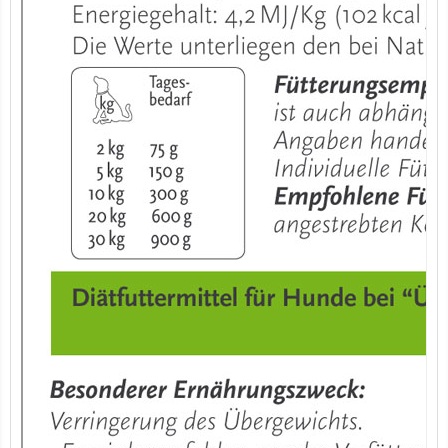
7er-VE Bio Tee Wilde Brennnessel 60g Belt's Bio