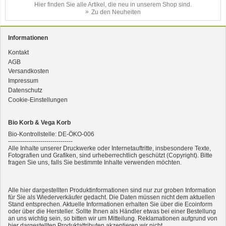
Hier finden Sie alle Artikel, die neu in unserem Shop sind.
Zu den Neuheiten
Informationen
Kontakt
AGB
3er-SET Bio Sticks Soft (weiche Hundeleckerli) Huhn 150g Dog's Love
Versandkosten
Impressum
Datenschutz
Cookie-Einstellungen
Bio Korb & Vega Korb
Bio-Kontrollstelle: DE-ÖKO-006
--------------------------------
Alle Inhalte unserer Druckwerke oder Internetauftritte, insbesondere Texte,
Fotografien und Grafiken, sind urheberrechtlich geschützt (Copyright). Bitte
fragen Sie uns, falls Sie bestimmte Inhalte verwenden möchten.
2er-SET Condimento Bianco, 5,5% Säure 0,5l
Alle hier dargestellten Produktinformationen sind nur zur groben Information
für Sie als Wiederverkäufer gedacht. Die Daten müssen nicht dem aktuellen
Stand entsprechen. Aktuelle Informationen erhalten Sie über die Ecoinform
oder über die Hersteller. Sollte Ihnen als Händler etwas bei einer Bestellung
an uns wichtig sein, so bitten wir um Mitteilung. Reklamationen aufgrund von
hier dargestellten Produktattributen akzeptieren wir nicht.