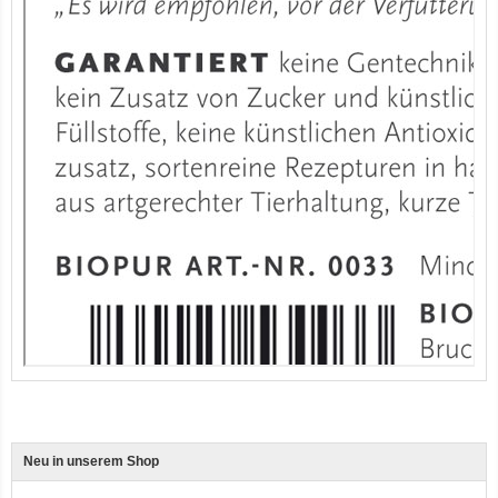
12er-VE Ente, Reis und Karotten 400 g BioPur Bio Hundefutter
Ente, Reis und Karotten 400g BioPur Bio Hundefutter
Neu in unserem Shop
3er-SET Bio Sticks Soft (weiche Hundeleckerli) Huhn 150g Dog's Love