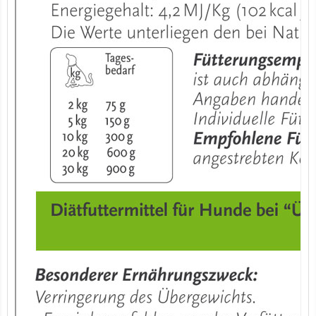
7er-VE Bio Tee Wilde Brennnessel 60g Belt's Bio