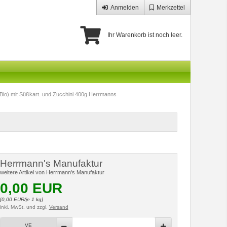
Anmelden
Merkzettel
Ihr Warenkorb ist noch leer.
-Bio) mit Süßkart. und Zucchini 400g Herrmanns
Herrmann's Manufaktur
weitere Artikel von Herrmann's Manufaktur
0,00
EUR
[
0,00
EUR/je 1 kg]
inkl. MwSt.
und zzgl.
Versand
VE