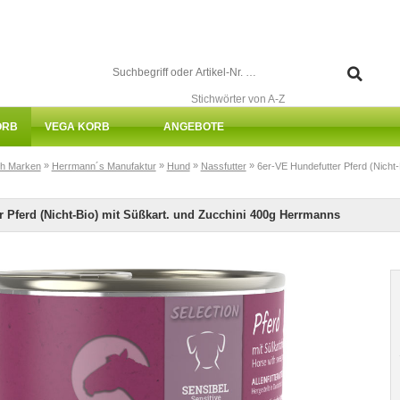
Stichwörter von A-Z
ORB
VEGA KORB
ANGEBOTE
»
»
»
»
h Marken
Herrmann´s Manufaktur
Hund
Nassfutter
6er-VE Hundefutter Pferd (Nicht
r Pferd (Nicht-Bio) mit Süßkart. und Zucchini 400g Herrmanns