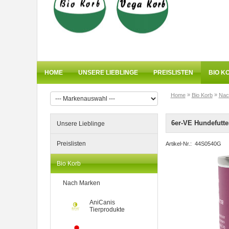
HOME
UNSERE LIEBLINGE
PREISLISTEN
BIO K
»
»
Home
Bio Korb
Nac
6er-VE Hundefutte
Unsere Lieblinge
Preislisten
Artikel-Nr.:
44S0540G
Bio Korb
Nach Marken
AniCanis
Tierprodukte