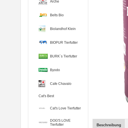
Arche
Belts Bio
Biolandhof Klein
BIOPUR Tierfutter
BURK´s Tierfutter
Byodo
Cafe Chavalo
Cat's Best
Cat's Love Tierfutter
DOG'S LOVE
Tierfutter
Beschreibung