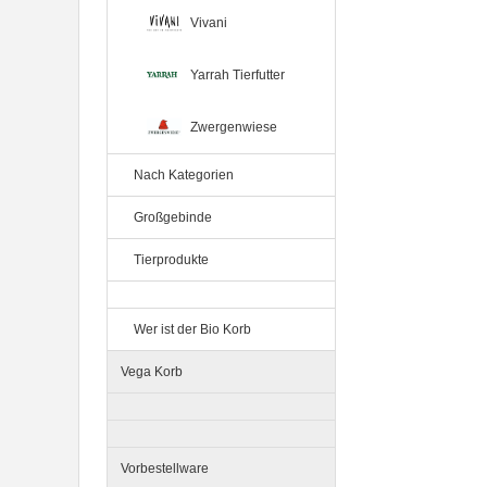
Vivani
Yarrah Tierfutter
Zwergenwiese
12er-VE Ente, Reis und Karotten
400 g BioPur Bio Hundefutter
Nach Kategorien
Großgebinde
Tierprodukte
Wer ist der Bio Korb
Vega Korb
Ente, Reis und Karotten 400g
BioPur Bio Hundefutter
Vorbestellware