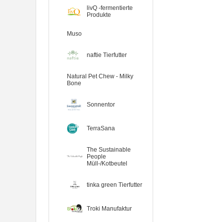
livQ -fermentierte
Produkte
Muso
naftie Tierfutter
Natural Pet Chew - Milky
Bone
Sonnentor
TerraSana
The Sustainable
People
Müll-/Kotbeutel
7er-VE Bio Tee Wilde Brennnessel
tinka green Tierfutter
60g Belt's Bio
Troki Manufaktur