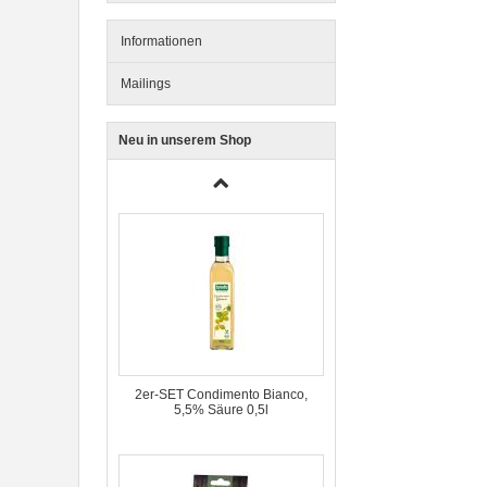
Informationen
Mailings
Neu in unserem Shop
3er-SET Bio Sticks Soft (weiche
Hundeleckerli) Huhn 150g Dog's
Love
2er-SET Condimento Bianco,
5,5% Säure 0,5l