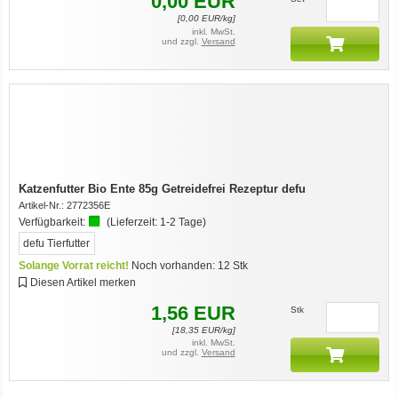
0,00
EUR
[
0,00
EUR/kg]
inkl. MwSt.
und zzgl.
Versand
12er-VE Ente, Reis und Karotten 400 g BioPur Bio Hundefutter
Katzenfutter Bio Ente 85g Getreidefrei Rezeptur defu
Artikel-Nr.:
2772356E
Verfügbarkeit:
(Lieferzeit:
1-2 Tage
)
defu Tierfutter
Solange Vorrat reicht!
Noch vorhanden:
12
Stk
Diesen Artikel merken
1,56
EUR
Stk
[
18,35
EUR/kg]
Ente, Reis und Karotten 400g BioPur Bio Hundefutter
inkl. MwSt.
und zzgl.
Versand