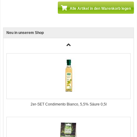
Alle Artikel in den Warenkorb legen
Neu in unserem Shop
3er-SET Bio Sticks Soft (weiche Hundeleckerli) Huhn 150g Dog's Love
2er-SET Condimento Bianco, 5,5% Säure 0,5l