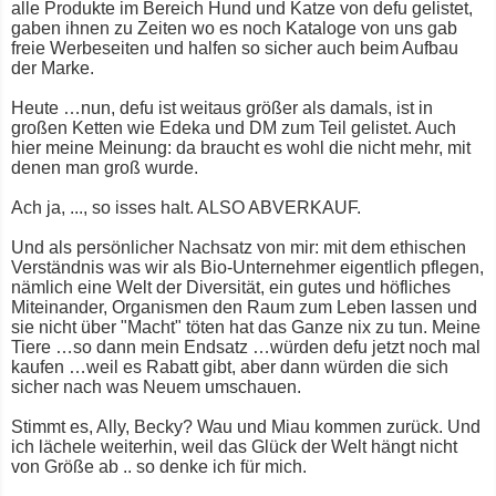
alle Produkte im Bereich Hund und Katze von defu gelistet,
gaben ihnen zu Zeiten wo es noch Kataloge von uns gab
freie Werbeseiten und halfen so sicher auch beim Aufbau
der Marke.
Heute …nun, defu ist weitaus größer als damals, ist in
großen Ketten wie Edeka und DM zum Teil gelistet. Auch
hier meine Meinung: da braucht es wohl die nicht mehr, mit
denen man groß wurde.
Ach ja, ..., so isses halt. ALSO ABVERKAUF.
Und als persönlicher Nachsatz von mir: mit dem ethischen
Verständnis was wir als Bio-Unternehmer eigentlich pflegen,
nämlich eine Welt der Diversität, ein gutes und höfliches
Miteinander, Organismen den Raum zum Leben lassen und
sie nicht über "Macht" töten hat das Ganze nix zu tun. Meine
Tiere …so dann mein Endsatz …würden defu jetzt noch mal
kaufen …weil es Rabatt gibt, aber dann würden die sich
sicher nach was Neuem umschauen.
Stimmt es, Ally, Becky? Wau und Miau kommen zurück. Und
ich lächele weiterhin, weil das Glück der Welt hängt nicht
von Größe ab .. so denke ich für mich.