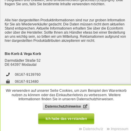
Fotografien und Grafiken, sind urheberrechtlich geschützt (Copyright). Bitte
fragen Sie uns, falls Sie bestimmte Inhalte verwenden möchten.
2er-SET Condimento Bianco, 5,5% Säure 0,5l
Alle hier dargestellten Produktinformationen sind nur zur groben Information
für Sie als Wiederverkäufer gedacht. Die Daten müssen nicht dem aktuellen
Stand entsprechen. Aktuelle Informationen erhalten Sie über die Ecoinform
oder über die Hersteller. Sollte Ihnen als Händler etwas bei einer Bestellung
an uns wichtig sein, so bitten wir um Mitteilung. Reklamationen aufgrund von
hier dargestellten Produktattributen akzeptieren wir nicht.
Bio Korb & Vega Korb
Darmstädter Straße 52
DE
64397
Modautal
7er-VE Bio Tee Wilde Brennnessel 60g Belt's Bio
06167-9139760
06167-913480
versand@bsbio.de
Wir verwenden auf unserer Seite Cookies, um zum Beispiel den Warenkorb
nutzen zu können oder das Einkaufserlebnis zu verbessern. Weitere
www.bio-korb.de
Informationen finden Sie in unseren Datenschutzhinweisen.
Datenschutzhinweise
*
Alle Preise verstehen sich inkl. MwSt. Alle Angebote sind freibleibend zzgl.
Versandkosten
. Irrtümer, Druckfehler und Preisänderungen vorbehalten.
Ich habe das verstanden
Shopsystem & Warenwirtschaft by
e-vendo
Datenschutz
Impressum
Zur klassischen Ansicht wechseln