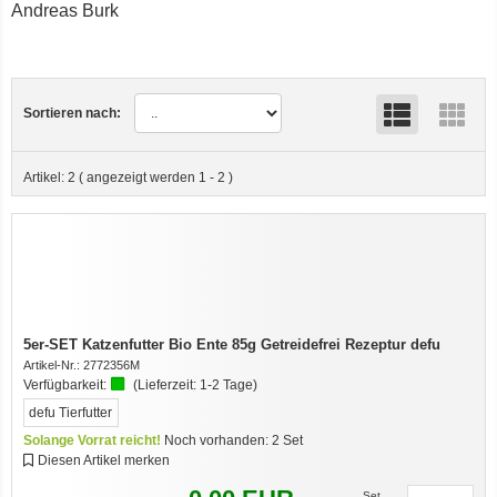
Andreas Burk
Sortieren nach:
Artikel:
2
( angezeigt werden
1
-
2
)
5er-SET Katzenfutter Bio Ente 85g Getreidefrei Rezeptur defu
Artikel-Nr.:
2772356M
Verfügbarkeit:
(Lieferzeit:
1-2 Tage
)
defu Tierfutter
Solange Vorrat reicht!
Noch vorhanden:
2
Set
7er-VE Bio Tee Wilde Brennnessel 60g Belt's Bio
Diesen Artikel merken
Set