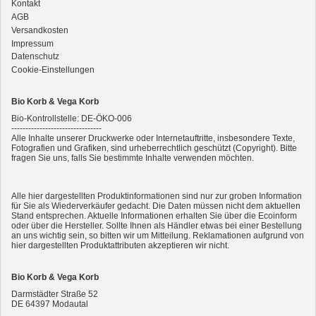
Kontakt
AGB
3er-SET Bio Sticks Soft (weiche Hundeleckerli) Huhn 150g Dog's Love
Versandkosten
Impressum
Datenschutz
Cookie-Einstellungen
Bio Korb & Vega Korb
Bio-Kontrollstelle: DE-ÖKO-006
--------------------------------
Alle Inhalte unserer Druckwerke oder Internetauftritte, insbesondere Texte,
Fotografien und Grafiken, sind urheberrechtlich geschützt (Copyright). Bitte
fragen Sie uns, falls Sie bestimmte Inhalte verwenden möchten.
2er-SET Condimento Bianco, 5,5% Säure 0,5l
Alle hier dargestellten Produktinformationen sind nur zur groben Information
für Sie als Wiederverkäufer gedacht. Die Daten müssen nicht dem aktuellen
Stand entsprechen. Aktuelle Informationen erhalten Sie über die Ecoinform
oder über die Hersteller. Sollte Ihnen als Händler etwas bei einer Bestellung
an uns wichtig sein, so bitten wir um Mitteilung. Reklamationen aufgrund von
hier dargestellten Produktattributen akzeptieren wir nicht.
Bio Korb & Vega Korb
Darmstädter Straße 52
DE
64397
Modautal