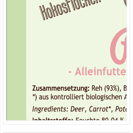
7er-VE Bio Tee Wilde Brennnessel 60g Belt's Bio
12er-VE Ente, Reis und Karotten 400 g BioPur Bio Hundefutter