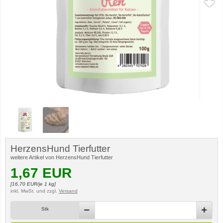
HerzensHund Tierfutter
weitere Artikel von HerzensHund Tierfutter
1,67
EUR
[
16,70
EUR/je 1 kg]
inkl. MwSt.
und zzgl.
Versand
Stk