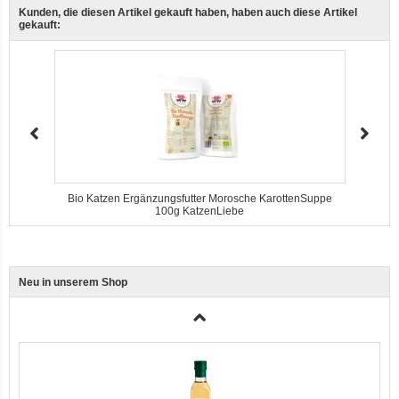
Kunden, die diesen Artikel gekauft haben, haben auch diese Artikel
gekauft:
Ente, Reis und Karotten 400g BioPur Bio Hundefutter
a
Bio Katzen Ergänzungsfutter Morosche KarottenSuppe
100g KatzenLiebe
Neu in unserem Shop
3er-SET Bio Sticks Soft (weiche Hundeleckerli) Huhn 150g Dog's Love