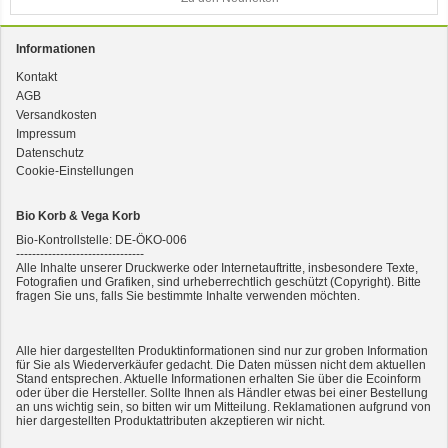
Informationen
Kontakt
AGB
3er-SET Bio Sticks Soft (weiche Hundeleckerli) Huhn 150g Dog's Love
Versandkosten
Impressum
Datenschutz
Cookie-Einstellungen
Bio Korb & Vega Korb
Bio-Kontrollstelle: DE-ÖKO-006
--------------------------------
Alle Inhalte unserer Druckwerke oder Internetauftritte, insbesondere Texte,
Fotografien und Grafiken, sind urheberrechtlich geschützt (Copyright). Bitte
fragen Sie uns, falls Sie bestimmte Inhalte verwenden möchten.
2er-SET Condimento Bianco, 5,5% Säure 0,5l
Alle hier dargestellten Produktinformationen sind nur zur groben Information
für Sie als Wiederverkäufer gedacht. Die Daten müssen nicht dem aktuellen
Stand entsprechen. Aktuelle Informationen erhalten Sie über die Ecoinform
oder über die Hersteller. Sollte Ihnen als Händler etwas bei einer Bestellung
an uns wichtig sein, so bitten wir um Mitteilung. Reklamationen aufgrund von
hier dargestellten Produktattributen akzeptieren wir nicht.