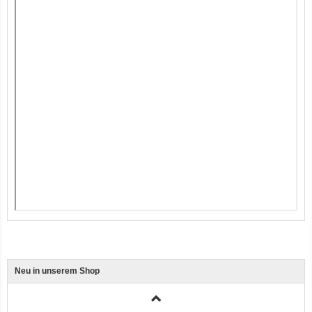
12er-VE Ente, Reis und Karotten 400 g BioPur Bio Hundefutter
Ente, Reis und Karotten 400g BioPur Bio Hundefutter
Neu in unserem Shop
3er-SET Bio Sticks Soft (weiche Hundeleckerli) Huhn 150g Dog's Love