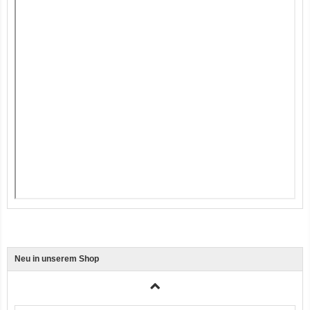
Ente, Reis und Karotten 400g BioPur Bio Hundefutter
Neu in unserem Shop
3er-SET Bio Sticks Soft (weiche Hundeleckerli) Huhn 150g Dog's Love