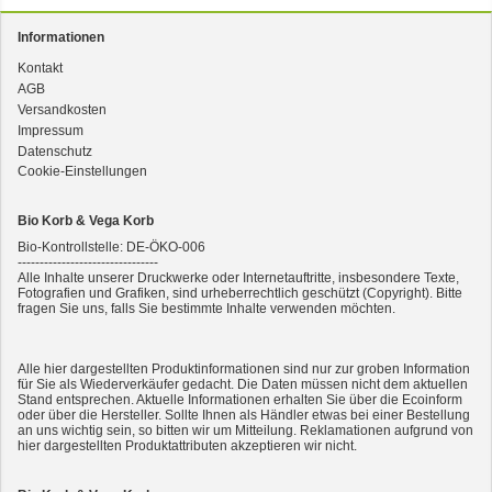
Informationen
Kontakt
AGB
3er-SET Bio Sticks Soft (weiche Hundeleckerli) Huhn 150g Dog's Love
Versandkosten
Impressum
Datenschutz
Cookie-Einstellungen
Bio Korb & Vega Korb
Bio-Kontrollstelle: DE-ÖKO-006
--------------------------------
Alle Inhalte unserer Druckwerke oder Internetauftritte, insbesondere Texte,
Fotografien und Grafiken, sind urheberrechtlich geschützt (Copyright). Bitte
fragen Sie uns, falls Sie bestimmte Inhalte verwenden möchten.
2er-SET Condimento Bianco, 5,5% Säure 0,5l
Alle hier dargestellten Produktinformationen sind nur zur groben Information
für Sie als Wiederverkäufer gedacht. Die Daten müssen nicht dem aktuellen
Stand entsprechen. Aktuelle Informationen erhalten Sie über die Ecoinform
oder über die Hersteller. Sollte Ihnen als Händler etwas bei einer Bestellung
an uns wichtig sein, so bitten wir um Mitteilung. Reklamationen aufgrund von
hier dargestellten Produktattributen akzeptieren wir nicht.