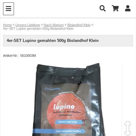
»
»
»
»
Home
Unsere Lieblinge
Nach Marken
Biolandhof Klein
4er-SET Lupino gemahlen 500g Biolandhof Klein
4er-SET Lupino gemahlen 500g Biolandhof Klein
Artikel-Nr.:
5610003M