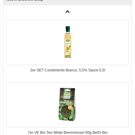
3er-SET Bio Sticks Soft (weiche Hundeleckerli) Huhn 150g Dog's Love
2er-SET Condimento Bianco, 5,5% Säure 0,5l
7er-VE Bio Tee Wilde Brennnessel 60g Belt's Bio