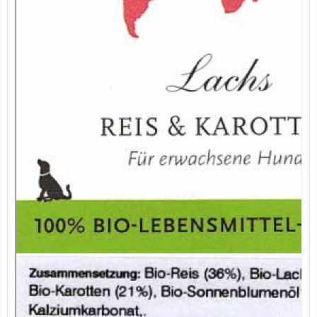
7er-VE Bio Tee Wilde Brennnessel 60g Belt's Bio