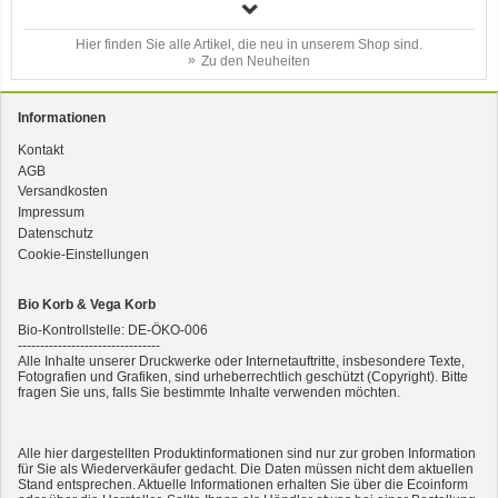
Hier finden Sie alle Artikel, die neu in unserem Shop sind.
Zu den Neuheiten
Informationen
Kontakt
AGB
3er-SET Bio Sticks Soft (weiche Hundeleckerli) Huhn 150g Dog's Love
Versandkosten
Impressum
Datenschutz
Cookie-Einstellungen
Bio Korb & Vega Korb
Bio-Kontrollstelle: DE-ÖKO-006
--------------------------------
Alle Inhalte unserer Druckwerke oder Internetauftritte, insbesondere Texte,
Fotografien und Grafiken, sind urheberrechtlich geschützt (Copyright). Bitte
fragen Sie uns, falls Sie bestimmte Inhalte verwenden möchten.
2er-SET Condimento Bianco, 5,5% Säure 0,5l
Alle hier dargestellten Produktinformationen sind nur zur groben Information
für Sie als Wiederverkäufer gedacht. Die Daten müssen nicht dem aktuellen
Stand entsprechen. Aktuelle Informationen erhalten Sie über die Ecoinform