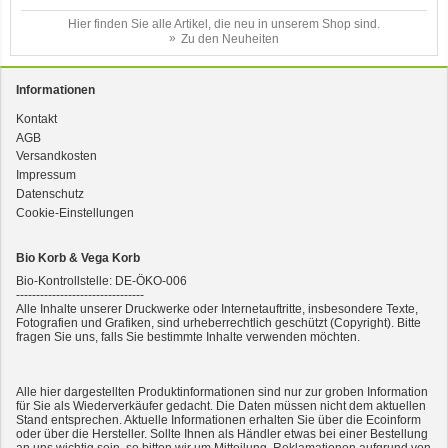
Hier finden Sie alle Artikel, die neu in unserem Shop sind.
Zu den Neuheiten
Informationen
Kontakt
AGB
3er-SET Bio Sticks Soft (weiche Hundeleckerli) Huhn 150g Dog's Love
Versandkosten
Impressum
Datenschutz
Cookie-Einstellungen
Bio Korb & Vega Korb
Bio-Kontrollstelle: DE-ÖKO-006
--------------------------------
Alle Inhalte unserer Druckwerke oder Internetauftritte, insbesondere Texte,
Fotografien und Grafiken, sind urheberrechtlich geschützt (Copyright). Bitte
fragen Sie uns, falls Sie bestimmte Inhalte verwenden möchten.
2er-SET Condimento Bianco, 5,5% Säure 0,5l
Alle hier dargestellten Produktinformationen sind nur zur groben Information
für Sie als Wiederverkäufer gedacht. Die Daten müssen nicht dem aktuellen
Stand entsprechen. Aktuelle Informationen erhalten Sie über die Ecoinform
oder über die Hersteller. Sollte Ihnen als Händler etwas bei einer Bestellung