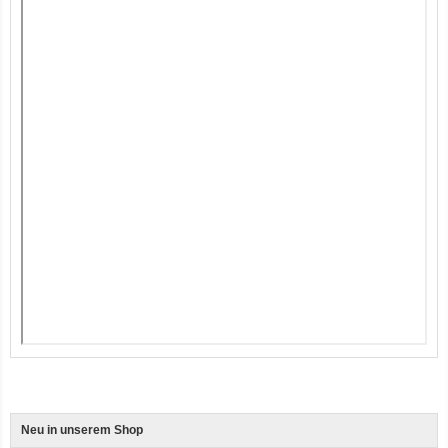
12er-VE Ente, Reis und Karotten 400 g BioPur Bio Hundefutter
Ente, Reis und Karotten 400g BioPur Bio Hundefutter
Neu in unserem Shop