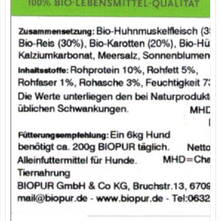
7er-VE Bio Tee Wilde Brennnessel 60g Belt's Bio