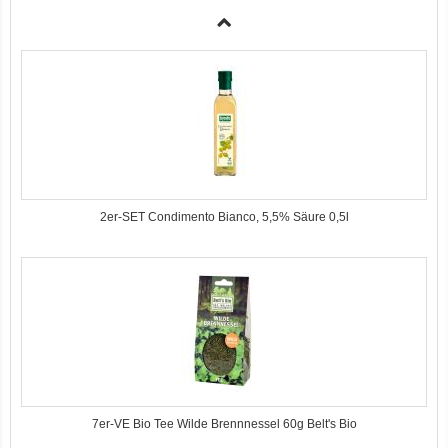
3er-SET Bio Sticks Soft (weiche Hundeleckerli) Huhn 150g Dog's Love
2er-SET Condimento Bianco, 5,5% Säure 0,5l
7er-VE Bio Tee Wilde Brennnessel 60g Belt's Bio