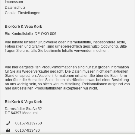
Impressum
Datenschutz
Cookie-Einstellungen
Bio Korb & Vega Korb
Bio-Kontrollstelle: DE-ÖKO-006
--------------------------------
Alle Inhalte unserer Druckwerke oder Internetauftritte, insbesondere Texte,
Fotografien und Grafiken, sind urheberrechtlich geschützt (Copyright). Bitte
fragen Sie uns, falls Sie bestimmte Inhalte verwenden möchten.
2er-SET Condimento Bianco, 5,5% Säure 0,5l
Alle hier dargestellten Produktinformationen sind nur zur groben Information
für Sie als Wiederverkäufer gedacht. Die Daten müssen nicht dem aktuellen
Stand entsprechen. Aktuelle Informationen erhalten Sie über die Ecoinform
oder über die Hersteller. Sollte Ihnen als Händler etwas bei einer Bestellung
an uns wichtig sein, so bitten wir um Mitteilung. Reklamationen aufgrund von
hier dargestellten Produktattributen akzeptieren wir nicht.
Bio Korb & Vega Korb
Darmstädter Straße 52
DE
64397
Modautal
7er-VE Bio Tee Wilde Brennnessel 60g Belt's Bio
06167-9139760
06167-913480