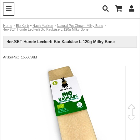
»
»
»
»
Home
Bio Korb
Nach Marken
Natural Pet Chew - Milky Bone
4er-SET Hunde Leckerli Bio Kaukäse L 120g Milky Bone
4er-SET Hunde Leckerli Bio Kaukäse L 120g Milky Bone
Artikel-Nr.:
1550056M