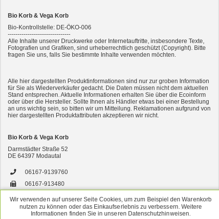
Bio Korb & Vega Korb
Bio-Kontrollstelle: DE-ÖKO-006
--------------------------------
Alle Inhalte unserer Druckwerke oder Internetauftritte, insbesondere Texte,
Fotografien und Grafiken, sind urheberrechtlich geschützt (Copyright). Bitte
fragen Sie uns, falls Sie bestimmte Inhalte verwenden möchten.
2er-SET Condimento Bianco, 5,5% Säure 0,5l
Alle hier dargestellten Produktinformationen sind nur zur groben Information
für Sie als Wiederverkäufer gedacht. Die Daten müssen nicht dem aktuellen
Stand entsprechen. Aktuelle Informationen erhalten Sie über die Ecoinform
oder über die Hersteller. Sollte Ihnen als Händler etwas bei einer Bestellung
an uns wichtig sein, so bitten wir um Mitteilung. Reklamationen aufgrund von
hier dargestellten Produktattributen akzeptieren wir nicht.
Bio Korb & Vega Korb
Darmstädter Straße 52
DE
64397
Modautal
7er-VE Bio Tee Wilde Brennnessel 60g Belt's Bio
06167-9139760
06167-913480
versand@bsbio.de
Wir verwenden auf unserer Seite Cookies, um zum Beispiel den Warenkorb
nutzen zu können oder das Einkaufserlebnis zu verbessern. Weitere
www.bio-korb.de
Informationen finden Sie in unseren Datenschutzhinweisen.