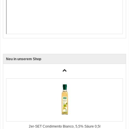
Ente, Reis und Karotten 400g BioPur Bio Hundefutter
Neu in unserem Shop
3er-SET Bio Sticks Soft (weiche Hundeleckerli) Huhn 150g Dog's Love
2er-SET Condimento Bianco, 5,5% Säure 0,5l