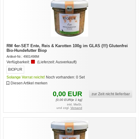
RM 4er-SET Ente, Reis & Karotten 100g im GLAS (!!!) Glutenfrei
Bio-Hundefutter Biop
Artikel-Nr.:
4901498M
Verfügbarkeit:
(Lieferzeit:
Ausverkauft
)
BIOPUR
Solange Vorrat reicht!
Noch vorhanden:
0
Set
Diesen Artikel merken
0,00
EUR
zur Zeit nicht lieferbar
[
0,00
EUR/je 1 kg]
inkl. MwSt.
und zzgl.
Versand