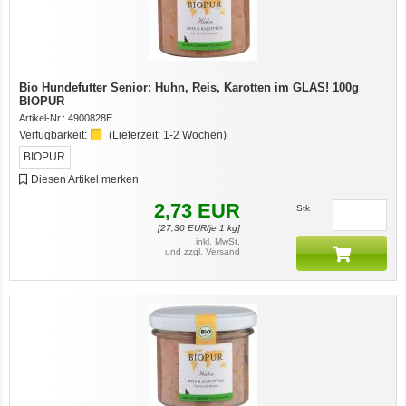
Bio Hundefutter Senior: Huhn, Reis, Karotten im GLAS! 100g
BIOPUR
Artikel-Nr.:
4900828E
Verfügbarkeit:
(Lieferzeit:
1-2 Wochen
)
BIOPUR
Diesen Artikel merken
2,73
EUR
Stk
[
27,30
EUR/je 1 kg]
inkl. MwSt.
und zzgl.
Versand