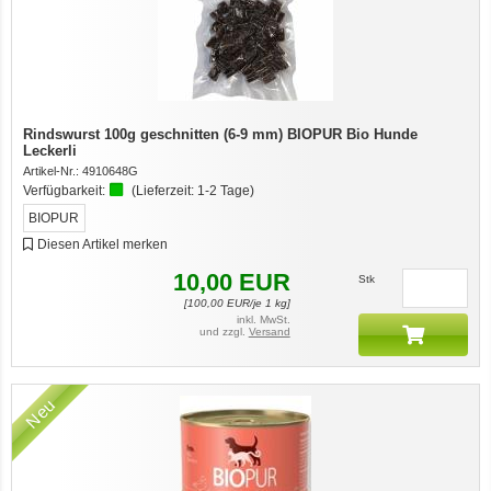
Rindswurst 100g geschnitten (6-9 mm) BIOPUR Bio Hunde
Leckerli
Artikel-Nr.:
4910648G
Verfügbarkeit:
(Lieferzeit:
1-2 Tage
)
BIOPUR
Diesen Artikel merken
10,00
EUR
Stk
[
100,00
EUR/je 1 kg]
inkl. MwSt.
und zzgl.
Versand
Neu