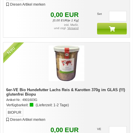
Diesen Artikel merken
0,00
EUR
Set
[
0,00
EUR/je 1 Kg]
inkl. MwSt.
und zzgl.
Versand
Neu
6er-VE Bio Hundefutter Lachs Reis & Karotten 370g im GLAS (!!!)
glutenfrei Biopu
Artikel-Nr.:
4901603G
Verfügbarkeit:
(Lieferzeit:
1-2 Tage
)
BIOPUR
Diesen Artikel merken
0,00
EUR
VE