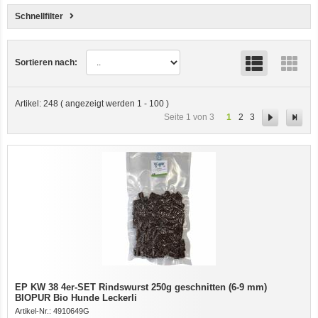
Schnellfilter
Sortieren nach:
Artikel:
248
( angezeigt werden
1
-
100
)
1
2
3
Seite 1 von 3
EP KW 38 4er-SET Rindswurst 250g geschnitten (6-9 mm)
BIOPUR Bio Hunde Leckerli
Artikel-Nr.:
4910649G