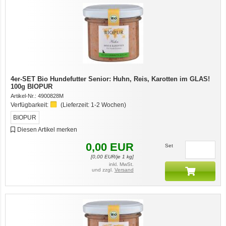
4er-SET Bio Hundefutter Senior: Huhn, Reis, Karotten im GLAS!
100g BIOPUR
Artikel-Nr.:
4900828M
Verfügbarkeit:
(Lieferzeit:
1-2 Wochen
)
BIOPUR
Diesen Artikel merken
0,00
EUR
Set
[
0,00
EUR/je 1 kg]
inkl. MwSt.
und zzgl.
Versand