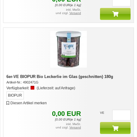
[
0,00
EUR/je 1 kg]
inkl. MwSt.
und zzgl.
Versand
6er-VE BIOPUR Bio Leckerlie im Glas (geschnitten) 180g
Artikel-Nr.:
4902471G
Verfügbarkeit:
(Lieferzeit:
auf Anfrage
)
BIOPUR
Diesen Artikel merken
0,00
EUR
VE
[
0,00
EUR/je 1 kg]
inkl. MwSt.
und zzgl.
Versand