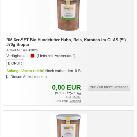
RM 6er-SET Bio Hundefutter Huhn, Reis, Karotten im GLAS (!!!)
370g Biopur
Artikel-Nr.:
4901382G
Verfügbarkeit:
(Lieferzeit:
Ausverkauft
)
BIOPUR
Solange Vorrat reicht!
Noch vorhanden:
0
Set
Diesen Artikel merken
0,00
EUR
zur Zeit nicht lieferbar
[
0,00
EUR/je 1 kg]
inkl. MwSt.
und zzgl.
Versand