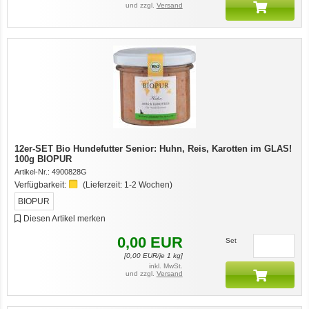
und zzgl.
Versand
12er-SET Bio Hundefutter Senior: Huhn, Reis, Karotten im GLAS!
100g BIOPUR
Artikel-Nr.:
4900828G
Verfügbarkeit:
(Lieferzeit:
1-2 Wochen
)
BIOPUR
Diesen Artikel merken
0,00
EUR
Set
[
0,00
EUR/je 1 kg]
inkl. MwSt.
und zzgl.
Versand