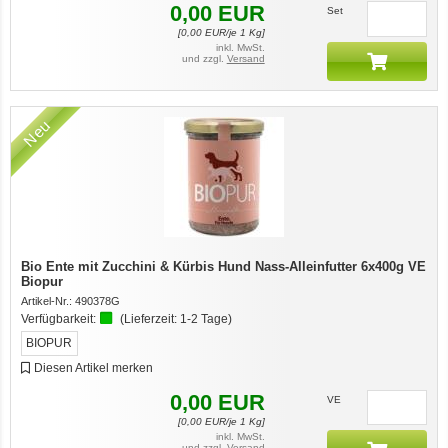
0,00
EUR
Set
[
0,00
EUR/je 1 Kg]
inkl. MwSt.
und zzgl.
Versand
Neu
Bio Ente mit Zucchini & Kürbis Hund Nass-Alleinfutter 6x400g VE
Biopur
Artikel-Nr.:
490378G
Verfügbarkeit:
(Lieferzeit:
1-2 Tage
)
BIOPUR
Diesen Artikel merken
0,00
EUR
VE
[
0,00
EUR/je 1 Kg]
inkl. MwSt.
und zzgl.
Versand