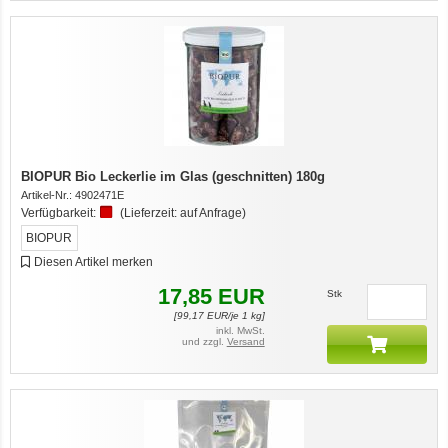
BIOPUR Bio Leckerlie im Glas (geschnitten) 180g
Artikel-Nr.:
4902471E
Verfügbarkeit:
(Lieferzeit:
auf Anfrage
)
BIOPUR
Diesen Artikel merken
17,85
EUR
Stk
[
99,17
EUR/je 1 kg]
inkl. MwSt.
und zzgl.
Versand