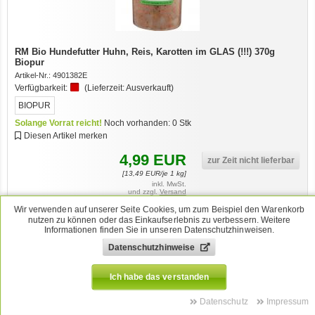
RM Bio Hundefutter Huhn, Reis, Karotten im GLAS (!!!) 370g
Biopur
Artikel-Nr.:
4901382E
Verfügbarkeit:
(Lieferzeit:
Ausverkauft
)
BIOPUR
Solange Vorrat reicht!
Noch vorhanden:
0
Stk
Diesen Artikel merken
4,99
EUR
zur Zeit nicht lieferbar
[
13,49
EUR/je 1 kg]
inkl. MwSt.
und zzgl.
Versand
Wir verwenden auf unserer Seite Cookies, um zum Beispiel den Warenkorb
nutzen zu können oder das Einkaufserlebnis zu verbessern. Weitere
Informationen finden Sie in unseren Datenschutzhinweisen.
Datenschutzhinweise
Ich habe das verstanden
Datenschutz
Impressum