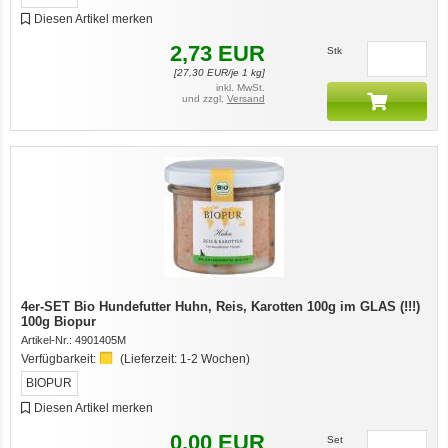
Diesen Artikel merken
2,73
EUR
Stk
[
27,30
EUR/je 1 kg]
inkl. MwSt.
und zzgl.
Versand
4er-SET Bio Hundefutter Huhn, Reis, Karotten 100g im GLAS (!!!)
100g Biopur
Artikel-Nr.:
4901405M
Verfügbarkeit:
(Lieferzeit:
1-2 Wochen
)
BIOPUR
Diesen Artikel merken
0,00
EUR
Set