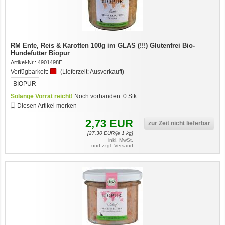
RM Ente, Reis & Karotten 100g im GLAS (!!!) Glutenfrei Bio-
Hundefutter Biopur
Artikel-Nr.:
4901498E
Verfügbarkeit:
(Lieferzeit:
Ausverkauft
)
BIOPUR
Solange Vorrat reicht!
Noch vorhanden:
0
Stk
Diesen Artikel merken
2,73
EUR
zur Zeit nicht lieferbar
[
27,30
EUR/je 1 kg]
inkl. MwSt.
und zzgl.
Versand