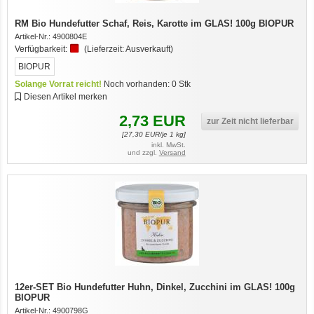
RM Bio Hundefutter Schaf, Reis, Karotte im GLAS! 100g BIOPUR
Artikel-Nr.:
4900804E
Verfügbarkeit:
(Lieferzeit:
Ausverkauft
)
BIOPUR
Solange Vorrat reicht!
Noch vorhanden:
0
Stk
Diesen Artikel merken
2,73
EUR
zur Zeit nicht lieferbar
[
27,30
EUR/je 1 kg]
inkl. MwSt.
und zzgl.
Versand
12er-SET Bio Hundefutter Huhn, Dinkel, Zucchini im GLAS! 100g
BIOPUR
Artikel-Nr.:
4900798G