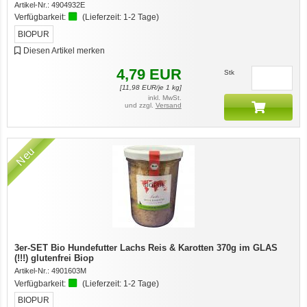
Artikel-Nr.:
4904932E
Verfügbarkeit:
(Lieferzeit:
1-2 Tage
)
BIOPUR
Diesen Artikel merken
4,79
EUR
Stk
[
11,98
EUR/je 1 kg]
inkl. MwSt.
und zzgl.
Versand
Neu
3er-SET Bio Hundefutter Lachs Reis & Karotten 370g im GLAS
(!!!) glutenfrei Biop
Artikel-Nr.:
4901603M
Verfügbarkeit:
(Lieferzeit:
1-2 Tage
)
BIOPUR