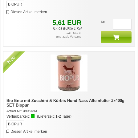
BIOPUR
Diesen Artikel merken
5,61
EUR
Stk
[
14,03
EUR/je 1 Kg]
inkl. MwSt.
und zzgl.
Versand
Neu
Bio Ente mit Zucchini & Kürbis Hund Nass-Alleinfutter 3x400g
SET Biopur
Artikel-Nr.:
490378M
Verfügbarkeit:
(Lieferzeit:
1-2 Tage
)
BIOPUR
Diesen Artikel merken