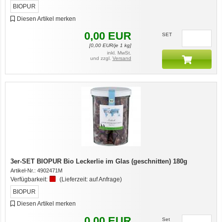
BIOPUR
Diesen Artikel merken
0,00
EUR
SET
[
0,00
EUR/je 1 kg]
inkl. MwSt.
und zzgl.
Versand
3er-SET BIOPUR Bio Leckerlie im Glas (geschnitten) 180g
Artikel-Nr.:
4902471M
Verfügbarkeit:
(Lieferzeit:
auf Anfrage
)
BIOPUR
Diesen Artikel merken
0,00
EUR
Set