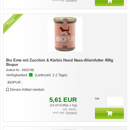
Neu
Bio Ente mit Zucchini & Kürbis Hund Nass-Alleinfutter 400g
Biopur
Artikel-Nr.:
490378E
Verfügbarkeit:
(Lieferzeit:
1-2 Tage
)
BIOPUR
Diesen Artikel merken
5,61
EUR
Stk
[
14,03
EUR/je 1 Kg]
inkl. MwSt.
und zzgl.
Versand