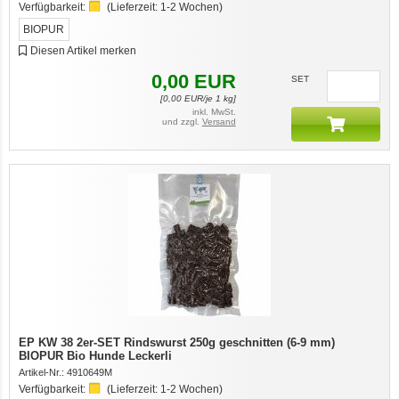
Verfügbarkeit:
(Lieferzeit:
1-2 Wochen
)
BIOPUR
Diesen Artikel merken
0,00
EUR
SET
[
0,00
EUR/je 1 kg]
inkl. MwSt.
und zzgl.
Versand
EP KW 38 2er-SET Rindswurst 250g geschnitten (6-9 mm)
BIOPUR Bio Hunde Leckerli
Artikel-Nr.:
4910649M
Verfügbarkeit:
(Lieferzeit:
1-2 Wochen
)