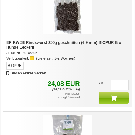
EP KW 38 Rindswurst 250g geschnitten (6-9 mm) BIOPUR Bio
Hunde Leckerli
Artikel-Nr.:
4910649E
Verfügbarkeit:
(Lieferzeit:
1-2 Wochen
)
BIOPUR
Diesen Artikel merken
24,08
EUR
Stk
[
96,32
EUR/je 1 kg]
inkl. MwSt.
und zzgl.
Versand