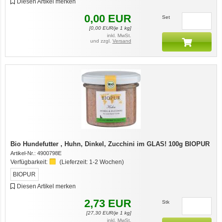
Diesen Artikel merken
0,00
EUR
Set
[
0,00
EUR/je 1 kg]
inkl. MwSt.
und zzgl.
Versand
Bio Hundefutter , Huhn, Dinkel, Zucchini im GLAS! 100g BIOPUR
Artikel-Nr.:
4900798E
Verfügbarkeit:
(Lieferzeit:
1-2 Wochen
)
BIOPUR
Diesen Artikel merken
2,73
EUR
Stk
[
27,30
EUR/je 1 kg]
inkl. MwSt.