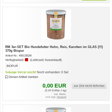
RM 3er-SET Bio Hundefutter Huhn, Reis, Karotten im GLAS (!!!)
370g Biopur
Artikel-Nr.:
4901382M
Verfügbarkeit:
(Lieferzeit:
Ausverkauft
)
BIOPUR
Solange Vorrat reicht!
Noch vorhanden:
0
Set
Diesen Artikel merken
0,00
EUR
zur Zeit nicht lieferbar
[
0,00
EUR/je 1 kg]
inkl. MwSt.
und zzgl.
Versand