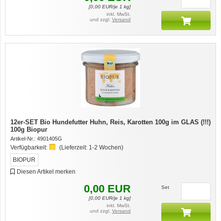
[
0,00
EUR/je 1 kg]
inkl. MwSt.
und zzgl.
Versand
12er-SET Bio Hundefutter Huhn, Reis, Karotten 100g im GLAS (!!!)
100g Biopur
Artikel-Nr.:
4901405G
Verfügbarkeit:
(Lieferzeit:
1-2 Wochen
)
BIOPUR
Diesen Artikel merken
0,00
EUR
Set
[
0,00
EUR/je 1 kg]
inkl. MwSt.
und zzgl.
Versand