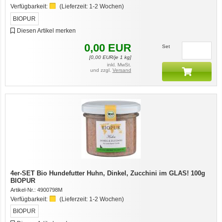
Verfügbarkeit:
(Lieferzeit:
1-2 Wochen
)
BIOPUR
Diesen Artikel merken
0,00
EUR
Set
[
0,00
EUR/je 1 kg]
inkl. MwSt.
und zzgl.
Versand
4er-SET Bio Hundefutter Huhn, Dinkel, Zucchini im GLAS! 100g
BIOPUR
Artikel-Nr.:
4900798M
Verfügbarkeit:
(Lieferzeit:
1-2 Wochen
)
BIOPUR