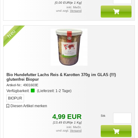
[
0,00
EUR/je 1 Kg]
inkl. MwSt.
und zzgl.
Versand
Neu
Bio Hundefutter Lachs Reis & Karotten 370g im GLAS (!!!)
glutenfrei Biopur
Artikel-Nr.:
4901603E
Verfügbarkeit:
(Lieferzeit:
1-2 Tage
)
BIOPUR
Diesen Artikel merken
4,99
EUR
Stk
[
13,49
EUR/je 1 Kg]
inkl. MwSt.
und zzgl.
Versand